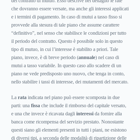
del contratto di mutuo. Esso descrive nel dettaglio le rate
che dovranno essere versate, ma anche gli interessi applicati
e i termini di pagamento. In caso di mutui a tasso fisso si
provvede alla stesura di tale piano che assume carattere
“definitivo”, nel senso che stabilisce le condizioni per tutto
il periodo del contratto. Questo è possibile solo in questo
tipo di mutuo, in cui l’interesse è stabilito a priori. Tale
piano, invece, è di breve periodo (
annuale
) nel caso di
mutui a tasso variabile. In questo caso allo scadere di un
piano ne vede predisposto uno nuovo, che tenga in conto,
nello stabilire i tassi di interesse, dei mutamenti del mercato.
La
rata
indicata nel piano può essere scomposta in due
parti: una
fissa
che include il rimborso del capitale versato,
e una che invece è ricavata dagli
interessi
da fornire alla
banca come ricompensa del servizio prestato. Nonostante
questi siano gli elementi presenti in tutti i piani, ne esistono
di diversi tipi, a seconda delle modalità di ripartizione delle