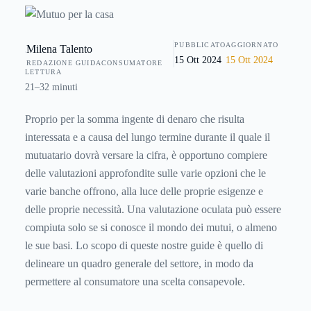
si conoscono a fondo. Solo così sarà possibile fare la giusta
scelta del mutuo. Ecco perchè vi forniamo questa utilissima
PUBBLICATO
AGGIORNATO
Milena Talento
guida al mutuo
.
15 Ott 2024
15 Ott 2024
REDAZIONE GUIDACONSUMATORE
LETTURA
21–32 minuti
Proprio per la somma ingente di denaro che risulta
interessata e a causa del lungo termine durante il quale il
mutuatario dovrà versare la cifra, è opportuno compiere
delle valutazioni approfondite sulle varie opzioni che le
varie banche offrono, alla luce delle proprie esigenze e
delle proprie necessità. Una valutazione oculata può essere
compiuta solo se si conosce il mondo dei mutui, o almeno
le sue basi. Lo scopo di queste nostre guide è quello di
delineare un quadro generale del settore, in modo da
permettere al consumatore una scelta consapevole.