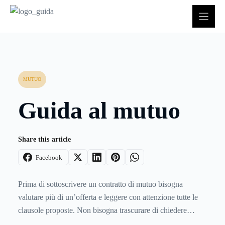
Vai
al
contenuto
MUTUO
Guida al mutuo
Share this article
Facebook
Prima di sottoscrivere un contratto di mutuo bisogna
valutare più di un’offerta e leggere con attenzione tutte le
clausole proposte. Non bisogna trascurare di chiedere
informazioni adeguate e delucidazioni sulle norme che non