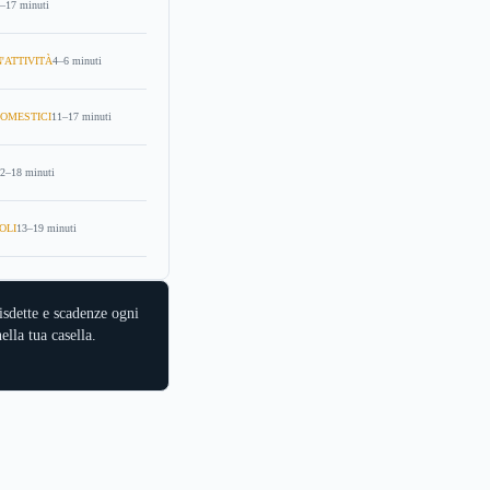
–17 minuti
'ATTIVITÀ
4–6 minuti
OMESTICI
11–17 minuti
2–18 minuti
OLI
13–19 minuti
isdette e scadenze ogni
ella tua casella.