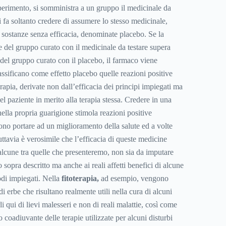
sperimento, si somministra a un gruppo il medicinale da
si fa soltanto credere di assumere lo stesso medicinale,
 sostanze senza efficacia, denominate placebo. Se la
e del gruppo curato con il medicinale da testare supera
del gruppo curato con il placebo, il farmaco viene
assificano come effetto placebo quelle reazioni positive
apia, derivate non dall’efficacia dei principi impiegati ma
el paziente in merito alla terapia stessa. Credere in una
nella propria guarigione stimola reazioni positive
no portare ad un miglioramento della salute ed a volte
ttavia è verosimile che l’efficacia di queste medicine
 alcune tra quelle che presenteremo, non sia da imputare
 sopra descritto ma anche ai reali affetti benefici di alcune
odi impiegati. Nella
fitoterapia,
ad esempio, vengono
i di erbe che risultano realmente utili nella cura di alcuni
i qui di lievi malesseri e non di reali malattie, così come
 coadiuvante delle terapie utilizzate per alcuni disturbi