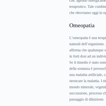
che, agendo sinergicamen
terapeutico. Tale combin
che ritroviamo oggi in og
Omeopatia
L’
omeopatia
è una terapi
naturali dell’organismo. I
afferma che qualunque so
in forti dosi ad un indiv
Se il rimedio è stato so
della sostanza è pressoc
una malattia artificiale, 
stroncare la malattia. I 
mondo minerale, vegetale 
succussione, processo ch
passaggio di diluizione.