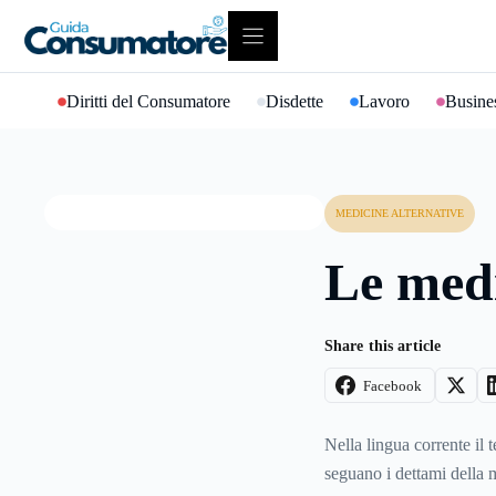
Vai
al
contenuto
Diritti del Consumatore
Disdette
Lavoro
Busines
MEDICINE ALTERNATIVE
Le medi
Share this article
Facebook
Nella lingua corrente il 
seguano i dettami della m