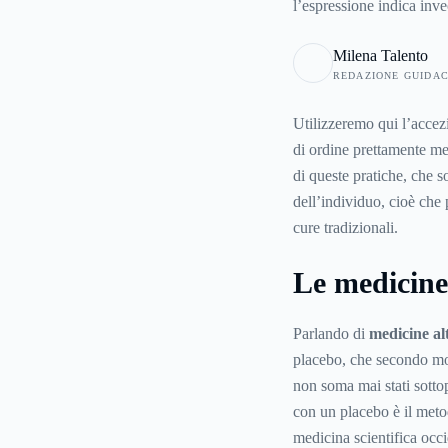
l’espressione indica inv
medicina ufficiale, a di
Milena Talento
usata in affiancamento al
REDAZIONE GUIDA
molto labili, poiché un t
medicina scientifica occ
Utilizzeremo qui l’accezi
soggetto che la esercita 
di ordine prettamente med
di queste pratiche, che 
dell’individuo, cioè che
cure tradizionali.
Le medicine
Parlando di
medicine al
placebo, che secondo molt
non soma mai stati sottop
con un placebo è il metod
medicina scientifica occ