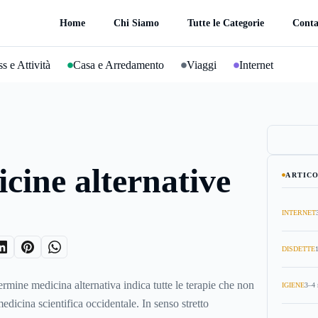
Home
Chi Siamo
Tutte le Categorie
Conta
s e Attività
Casa e Arredamento
Viaggi
Internet
cine alternative
ARTICO
INTERNET
DISDETTE
termine medicina alternativa indica tutte le terapie che non
IGIENE
3–4 
edicina scientifica occidentale. In senso stretto