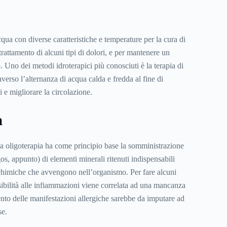
acqua con diverse caratteristiche e temperature per la cura di
 trattamento di alcuni tipi di dolori, e per mantenere un
. Uno dei metodi idroterapici più conosciuti è la terapia di
erso l’alternanza di acqua calda e fredda al fine di
i e migliorare la circolazione.
a
a oligoterapia ha come principio base la somministrazione
gos, appunto) di elementi minerali ritenuti indispensabili
i chimiche che avvengono nell’organismo. Per fare alcuni
ibilità alle infiammazioni viene correlata ad una mancanza
to delle manifestazioni allergiche sarebbe da imputare ad
se.