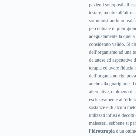
pazienti sottoposti all’e
testare, mentre all’altro 
somministrando in realtà
percentuale di guarigion
adeguatamente la quella 
considerato valido. Si cl
dell’organismo ad una ter
da attese ed aspettative d
terapia ed avere fiducia 
dell’organismo che posso
anche alla guarigione. Tu
alternative, o almeno di
esclusivamente all’effetto
sostanze e di alcuni met
utilizzati infusi e decott
malesseri, sebbene si parl
l’idroterapia
è un ottimo