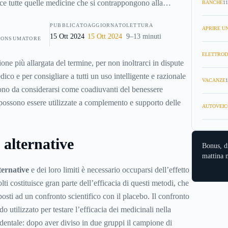
ece tutte quelle medicine che si contrappongono alla
BANCHE
11
fferenza della medicina complementare che spesso viene
PUBBLICATO
AGGIORNATO
LETTURA
le cure tradizionali.Tale suddivisione è però di confini
APRIRE UN
15 Ott 2024
15 Ott 2024
9–13 minuti
CONSUMATORE
ipo di cura può essere valutata come alternativa alla
ELETTROD
identale o come complementare a quest’ultima a seconda del
one più allargata del termine, per non inoltrarci in dispute
e delle sue convinzioni a proposito della sua efficacia.
ico e per consigliare a tutti un uso intelligente e razionale
VACANZE
1
sono da considerarsi come coadiuvanti del benessere
 possono essere utilizzate a complemento e supporto delle
AUTOVEIC
 alternative
Bonus, d
mattina n
ternative
e dei loro limiti è necessario occuparsi dell’effetto
i costituisce gran parte dell’efficacia di questi metodi, che
osti ad un confronto scientifico con il placebo. Il confronto
o utilizzato per testare l’efficacia dei medicinali nella
identale: dopo aver diviso in due gruppi il campione di