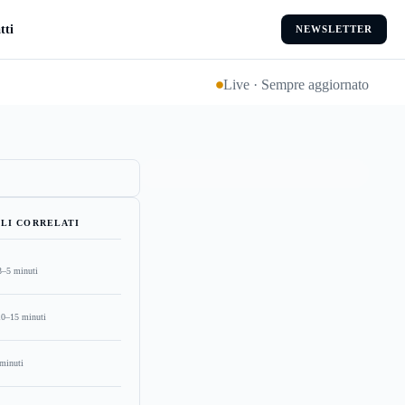
tti
NEWSLETTER
Live · Sempre aggiornato
LI CORRELATI
3–5 minuti
10–15 minuti
minuti