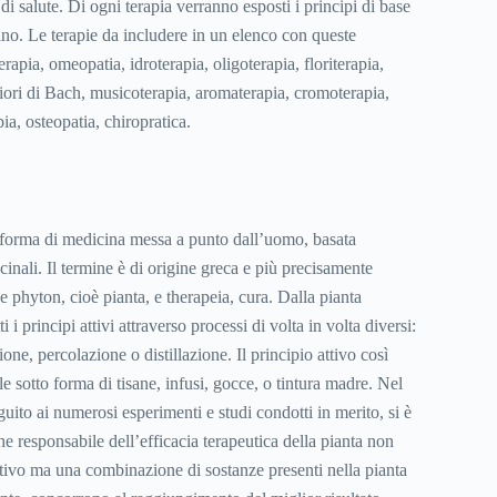
di salute. Di ogni terapia verranno esposti i principi di base
dano. Le terapie da includere in un elenco con queste
terapia, omeopatia, idroterapia, oligoterapia, floriterapia,
 fiori di Bach, musicoterapia, aromaterapia, cromoterapia,
ia, osteopatia, chiropratica.
a forma di medicina messa a punto dall’uomo, basata
icinali. Il termine è di origine greca e più precisamente
e phyton, cioè pianta, e therapeia, cura. Dalla pianta
i i principi attivi attraverso processi di volta in volta diversi:
ne, percolazione o distillazione. Il principio attivo così
le sotto forma di tisane, infusi, gocce, o tintura madre. Nel
guito ai numerosi esperimenti e studi condotti in merito, si è
he responsabile dell’efficacia terapeutica della pianta non
attivo ma una combinazione di sostanze presenti nella pianta