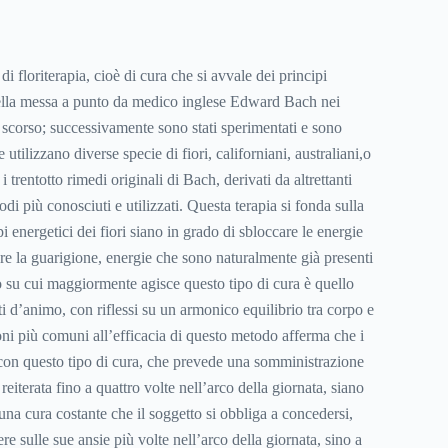
i floriterapia, cioè di cura che si avvale dei principi
quella messa a punto da medico inglese Edward Bach nei
 scorso; successivamente sono stati sperimentati e sono
 utilizzano diverse specie di fiori, californiani, australiani,o
 trentotto rimedi originali di Bach, derivati da altrettanti
etodi più conosciuti e utilizzati. Questa terapia si fonda sulla
i energetici dei fiori siano in grado di sbloccare le energie
re la guarigione, energie che sono naturalmente già presenti
 su cui maggiormente agisce questo tipo di cura è quello
ati d’animo, con riflessi su un armonico equilibrio tra corpo e
ni più comuni all’efficacia di questo metodo afferma che i
ti con questo tipo di cura, che prevede una somministrazione
 reiterata fino a quattro volte nell’arco della giornata, siano
una cura costante che il soggetto si obbliga a concedersi,
tere sulle sue ansie più volte nell’arco della giornata, sino a