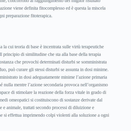
te, concorrono al raggiungimento del miglior risultato
azione viene definita fitocomplesso ed è questa la miscela
ni preparazione fitoterapica.
a la cui teoria di base è incentrata sulle virtù terapeutiche
l principio di similitudine che sta alla base della terapia
stanza che provochi determinati disturbi se somministrata
iduo, può curare gli stessi disturbi se assunta in dosi minime.
mministrato in dosi adeguatamente minime l’azione primaria
hé nulla mentre l’azione secondaria provoca nell’organismo
capace di stimolare la reazione della forza vitale in grado di
rimedi omeopatici si costituiscono di sostanze derivate dal
e animale, trattati secondo processi di diluizione e
e si effettua imprimendo colpi violenti alla soluzione a ogni