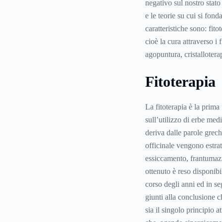
negativo sul nostro stato 
e le teorie su cui si fon
caratteristiche sono: fito
cioè la cura attraverso i
agopuntura, cristalloterap
Fitoterapia
La fitoterapia è la prim
sull’utilizzo di erbe med
deriva dalle parole grech
officinale vengono estratt
essiccamento, frantumazio
ottenuto è reso disponibi
corso degli anni ed in se
giunti alla conclusione c
sia il singolo principio 