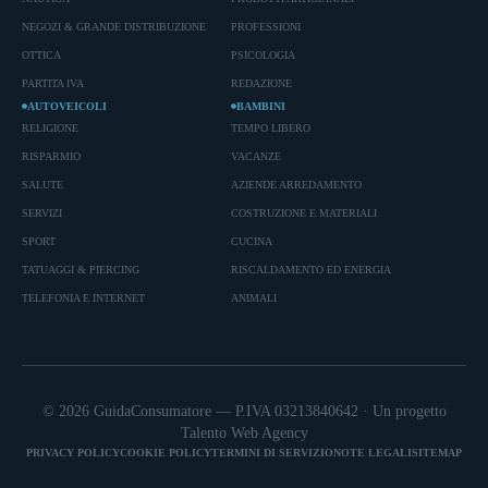
NEGOZI & GRANDE DISTRIBUZIONE
PROFESSIONI
OTTICA
PSICOLOGIA
PARTITA IVA
REDAZIONE
AUTOVEICOLI
BAMBINI
RELIGIONE
TEMPO LIBERO
RISPARMIO
VACANZE
SALUTE
AZIENDE ARREDAMENTO
SERVIZI
COSTRUZIONE E MATERIALI
SPORT
CUCINA
TATUAGGI & PIERCING
RISCALDAMENTO ED ENERGIA
TELEFONIA E INTERNET
ANIMALI
© 2026 GuidaConsumatore — P.IVA 03213840642 · Un progetto
Talento Web Agency
PRIVACY POLICY
COOKIE POLICY
TERMINI DI SERVIZIO
NOTE LEGALI
SITEMAP