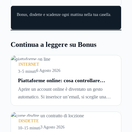
Bonus, disdette e scadenze ogni mattina nella tua casella.
Continua a leggere su Bonus
INTERNET
6 Agosto 2026
3–5 minuti
Piattaforme online: cosa controllare
prima di iscriversi e usare servizi in
Aprire un account online è diventato un gesto
tempo reale
automatico. Si inserisce un’email, si sceglie una
password, si accetta una serie di condizioni senza
leggerle davvero. Tutto avviene in pochi minuti,
spesso senza che ci si fermi a capire dove si sta
DISDETTE
entrando.
3 Agosto 2026
10–15 minuti