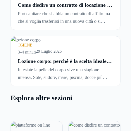
Come disdire un contratto di locazione in
modo corretto ed efficace
Può capitare che si abbia un contratto di affitto ma
che si voglia trasferirsi in una nuova città o si
abbiano problemi a pagare il canone, per cui si
comincia a cercare un’altra abitazione: è legittimo
chiedersi se è possibile
disdire il contratto di
IGIENE
locazione
prima che scada. In questa guida
29 Luglio 2026
3–4 minuti
capiremo come inviare la disdetta per un contratto
Lozione corpo: perché è la scelta ideale
per idratare la pelle in estate
di affitto.
In estate la pelle del corpo vive una stagione
intensa. Sole, sudore, mare, piscina, docce più
frequenti e aria condizionata possono renderla
meno morbida, più disidratata o semplicemente
Esplora altre sezioni
meno confortevole. Eppure, proprio nei mesi caldi,
molte persone smettono di applicare prodotti
idratanti perché temono texture pesanti, appiccicose
o difficili da assorbire.