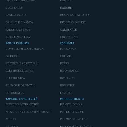
PAY TV E STREAMING
BAMBINI
LUCE E GAS
BANCHE
ASSICURAZIONI
BUSINESS E ATTIVITÀ
BANCHE E FINANZA
BUSINESS ON LINE
PALESTRA E SPORT
CARNEVALE
AUTO E MOBILITA'
COMUNICATI
AIUTI PERSONE
ANIMALI
CONSUMO & CONSUMATORI
FUNKO POP
DISDETTE
GOMME
EDITORIA E SCRITTURA
IGIENE
ELETTRODOMESTICI
INFORMATICA
ELETTRONICA
INTERNET
FILOSOFIE ORIENTALI
INVESTIRE
FOTOGRAFIA
LAVORO
APRIRE UN’ATTIVITÀ
ARREDAMENTO
MEDICINE ALTERNATIVE
PIANETA DONNA
MUSICA E STRUMENTI MUSICALI
PIETRE PREZIOSE
MUTUO
PREZIOSI & GIOIELLI
NAUTICA
PRODOTTI ARTIGIANALI