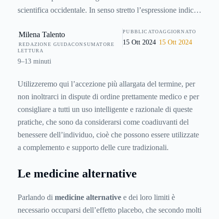
scientifica occidentale. In senso stretto l’espressione indica
invece tutte quelle medicine che si contrappongono alla
PUBBLICATO
AGGIORNATO
Milena Talento
medicina ufficiale, a differenza della medicina
15 Ott 2024
15 Ott 2024
REDAZIONE GUIDACONSUMATORE
complementare che spesso viene usata in affiancamento alle
LETTURA
cure tradizionali.Tale suddivisione è però di confini molto
9–13 minuti
labili, poiché un tipo di cura può essere valutata come
Utilizzeremo qui l’accezione più allargata del termine, per
alternativa alla medicina scientifica occidentale o come
non inoltrarci in dispute di ordine prettamente medico e per
complementare a quest’ultima a seconda del soggetto che la
consigliare a tutti un uso intelligente e razionale di queste
esercita e delle sue convinzioni a proposito della sua
pratiche, che sono da considerarsi come coadiuvanti del
efficacia.
benessere dell’individuo, cioè che possono essere utilizzate
a complemento e supporto delle cure tradizionali.
Le medicine alternative
Parlando di
medicine alternative
e dei loro limiti è
necessario occuparsi dell’effetto placebo, che secondo molti