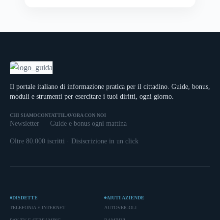
Il portale italiano di informazione pratica per il cittadino. Guide, bonus,
moduli e strumenti per esercitare i tuoi diritti, ogni giorno.
CHI SIAMO
CONTATTI
LAVORA CON NOI
Newsletter — Guide e bonus ogni mattina
Oltre 80.000 iscritti · Disiscrizione in un click
DISDETTE
AIUTI AZIENDE
TELEFONIA E INTERNET
AUTOVEICOLI