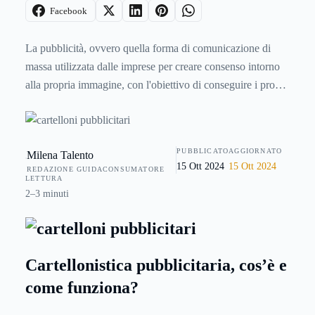
Facebook
La pubblicità, ovvero quella forma di comunicazione di
massa utilizzata dalle imprese per creare consenso intorno
alla propria immagine, con l'obiettivo di conseguire i propri
obiettivi di marketing, è importantissima al fine di far
conoscere a quante più persone possibili i propri obiettivi e
quelli che sono i servizi o i beni offerti. La caratteristica
PUBBLICATO
AGGIORNATO
Milena Talento
principale della comunicazione pubblicitaria è quella di
15 Ott 2024
15 Ott 2024
REDAZIONE GUIDACONSUMATORE
diffondere messaggi preconfezionati a pagamento
LETTURA
attraverso i massmedia, web, manifesti e cartelli pubblici, al
2–3 minuti
fine di trasformare il consenso in comportamenti o
atteggiamenti positivi da parte del pubblico o più in
generale del consumatore. Oggi noi vogliamo concentrarci
Cartellonistica pubblicitaria, cos’è e
sulla cartellonistica stradale, considerato un mezzo molto
come funziona?
utilizzato per rendere la propria pubblicità visibile a un
grandissimo numero di persone in transito.