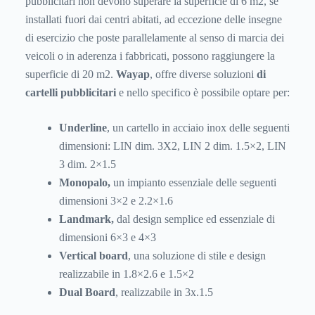
pubblicitari non devono superare la superficie di 6 m2, se
installati fuori dai centri abitati, ad eccezione delle insegne
di esercizio che poste parallelamente al senso di marcia dei
veicoli o in aderenza i fabbricati, possono raggiungere la
superficie di 20 m2.
Wayap
, offre diverse soluzioni
di
cartelli pubblicitari
e nello specifico è possibile optare per:
Underline
, un cartello in acciaio inox delle seguenti
dimensioni: LIN dim. 3X2, LIN 2 dim. 1.5×2, LIN
3 dim. 2×1.5
Monopalo,
un impianto essenziale delle seguenti
dimensioni 3×2 e 2.2×1.6
Landmark,
dal design semplice ed essenziale di
dimensioni 6×3 e 4×3
Vertical board
, una soluzione di stile e design
realizzabile in 1.8×2.6 e 1.5×2
Dual Board
, realizzabile in 3x.1.5