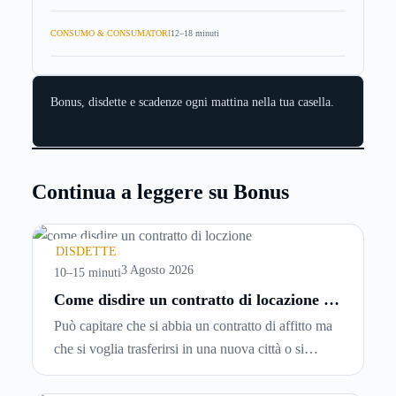
CONSUMO & CONSUMATORI
12–18 minuti
Bonus, disdette e scadenze ogni mattina nella tua casella.
Continua a leggere su Bonus
DISDETTE
3 Agosto 2026
10–15 minuti
Come disdire un contratto di locazione in
modo corretto ed efficace
Può capitare che si abbia un contratto di affitto ma
che si voglia trasferirsi in una nuova città o si
abbiano problemi a pagare il canone, per cui si
comincia a cercare un’altra abitazione: è legittimo