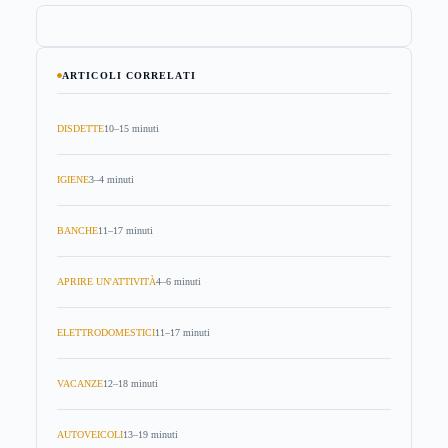
ARTICOLI CORRELATI
DISDETTE
10–15 minuti
IGIENE
3–4 minuti
BANCHE
11–17 minuti
APRIRE UN'ATTIVITÀ
4–6 minuti
ELETTRODOMESTICI
11–17 minuti
VACANZE
12–18 minuti
AUTOVEICOLI
13–19 minuti