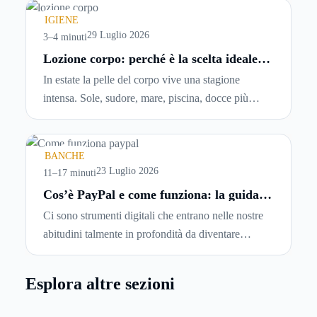
chiedersi se è possibile
disdire il contratto di
IGIENE
locazione
prima che scada. In questa guida
29 Luglio 2026
3–4 minuti
capiremo come inviare la disdetta per un contratto
Lozione corpo: perché è la scelta ideale
per idratare la pelle in estate
di affitto.
In estate la pelle del corpo vive una stagione
intensa. Sole, sudore, mare, piscina, docce più
frequenti e aria condizionata possono renderla
meno morbida, più disidratata o semplicemente
meno confortevole. Eppure, proprio nei mesi caldi,
BANCHE
molte persone smettono di applicare prodotti
23 Luglio 2026
11–17 minuti
idratanti perché temono texture pesanti, appiccicose
Cos’è PayPal e come funziona: la guida
completa aggiornata per venditori e
o difficili da assorbire.
Ci sono strumenti digitali che entrano nelle nostre
privati
abitudini talmente in profondità da diventare
riferimenti assoluti. PayPal è uno di questi. Lo usi
per comprare su Amazon, per pagare un corso
Esplora altre sezioni
online, per mandare venti euro a un amico. Ma se ti
chiedi esattamente cosa succede dietro quella