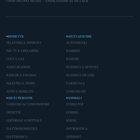
Oltre 80.000 iscritti · Disiscrizione in un click
DISDETTE
AIUTI AZIENDE
TELEFONIA E INTERNET
AUTOVEICOLI
PAY TV E STREAMING
BAMBINI
LUCE E GAS
BANCHE
ASSICURAZIONI
BUSINESS E ATTIVITÀ
BANCHE E FINANZA
BUSINESS ON LINE
PALESTRA E SPORT
CARNEVALE
AUTO E MOBILITA'
COMUNICATI
AIUTI PERSONE
ANIMALI
CONSUMO & CONSUMATORI
FUNKO POP
DISDETTE
GOMME
EDITORIA E SCRITTURA
IGIENE
ELETTRODOMESTICI
INFORMATICA
ELETTRONICA
INTERNET