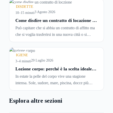
spesso senza che ci si fermi a capire dove si sta
DISDETTE
entrando.
3 Agosto 2026
10–15 minuti
Come disdire un contratto di locazione in
modo corretto ed efficace
Può capitare che si abbia un contratto di affitto ma
che si voglia trasferirsi in una nuova città o si
abbiano problemi a pagare il canone, per cui si
comincia a cercare un’altra abitazione: è legittimo
chiedersi se è possibile
disdire il contratto di
IGIENE
locazione
prima che scada. In questa guida
29 Luglio 2026
3–4 minuti
capiremo come inviare la disdetta per un contratto
Lozione corpo: perché è la scelta ideale
per idratare la pelle in estate
di affitto.
In estate la pelle del corpo vive una stagione
intensa. Sole, sudore, mare, piscina, docce più
frequenti e aria condizionata possono renderla
meno morbida, più disidratata o semplicemente
Esplora altre sezioni
meno confortevole. Eppure, proprio nei mesi caldi,
molte persone smettono di applicare prodotti