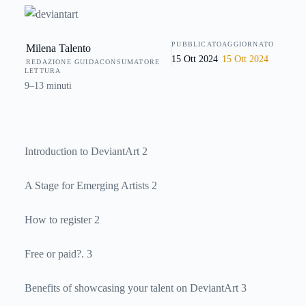
discussione che riguardi l'arte in ogni suo aspetto. Continua
a leggere per saperne di più!
PUBBLICATO
AGGIORNATO
Milena Talento
15 Ott 2024
15 Ott 2024
REDAZIONE GUIDACONSUMATORE
LETTURA
9–13 minuti
Introduction to DeviantArt 2
A Stage for Emerging Artists 2
How to register 2
Free or paid?. 3
Benefits of showcasing your talent on DeviantArt 3