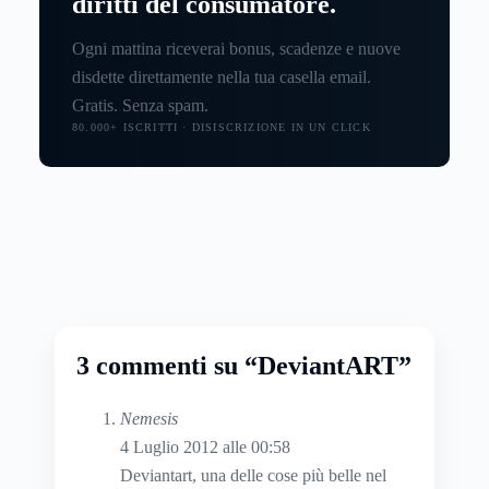
diritti del consumatore.
Ogni mattina riceverai bonus, scadenze e nuove
disdette direttamente nella tua casella email.
Gratis. Senza spam.
80.000+ ISCRITTI · DISISCRIZIONE IN UN CLICK
3 commenti su “DeviantART”
Nemesis
4 Luglio 2012 alle 00:58
Deviantart, una delle cose più belle nel