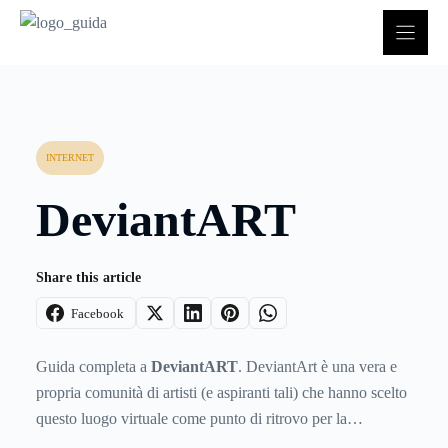
Vai
al
contenuto
INTERNET
DeviantART
Share this article
Facebook
Guida completa a
DeviantART
. DeviantArt è una vera e
propria comunità di artisti (e aspiranti tali) che hanno scelto
questo luogo virtuale come punto di ritrovo per la
condivisione delle proprie opere
e per qualsiasi