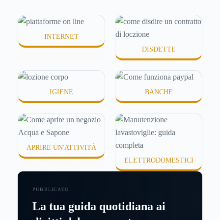
idratanti perché temono texture pesanti, appiccicose
o difficili da assorbire.
INTERNET
DISDETTE
IGIENE
BANCHE
APRIRE UN'ATTIVITÀ
ELETTRODOMESTICI
PUBBLICATO
La tua guida quotidiana ai