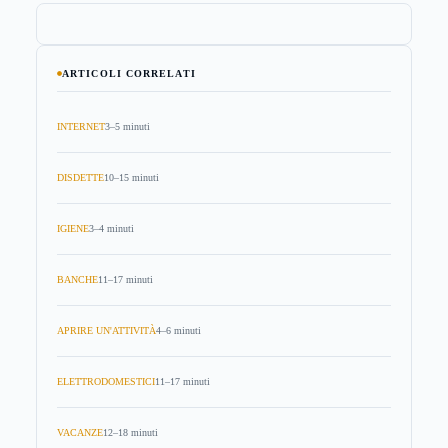
ARTICOLI CORRELATI
INTERNET
3–5 minuti
DISDETTE
10–15 minuti
IGIENE
3–4 minuti
BANCHE
11–17 minuti
APRIRE UN'ATTIVITÀ
4–6 minuti
ELETTRODOMESTICI
11–17 minuti
VACANZE
12–18 minuti