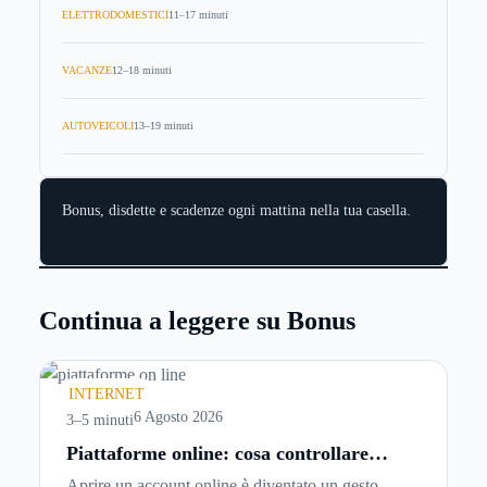
ELETTRODOMESTICI
11–17 minuti
VACANZE
12–18 minuti
AUTOVEICOLI
13–19 minuti
Bonus, disdette e scadenze ogni mattina nella tua casella.
Continua a leggere su Bonus
INTERNET
6 Agosto 2026
3–5 minuti
Piattaforme online: cosa controllare
prima di iscriversi e usare servizi in
Aprire un account online è diventato un gesto