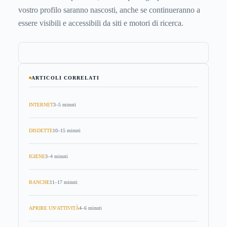
vostro profilo saranno nascosti, anche se continueranno a
essere visibili e accessibili da siti e motori di ricerca.
ARTICOLI CORRELATI
INTERNET
3–5 minuti
DISDETTE
10–15 minuti
IGIENE
3–4 minuti
BANCHE
11–17 minuti
APRIRE UN'ATTIVITÀ
4–6 minuti