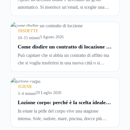
tempo reale
automatico. Si inserisce un’email, si sceglie una
password, si accetta una serie di condizioni senza
leggerle davvero. Tutto avviene in pochi minuti,
spesso senza che ci si fermi a capire dove si sta
DISDETTE
entrando.
3 Agosto 2026
10–15 minuti
Come disdire un contratto di locazione in
modo corretto ed efficace
Può capitare che si abbia un contratto di affitto ma
che si voglia trasferirsi in una nuova città o si
abbiano problemi a pagare il canone, per cui si
comincia a cercare un’altra abitazione: è legittimo
chiedersi se è possibile
disdire il contratto di
IGIENE
locazione
prima che scada. In questa guida
29 Luglio 2026
3–4 minuti
capiremo come inviare la disdetta per un contratto
Lozione corpo: perché è la scelta ideale
per idratare la pelle in estate
di affitto.
In estate la pelle del corpo vive una stagione
intensa. Sole, sudore, mare, piscina, docce più
frequenti e aria condizionata possono renderla