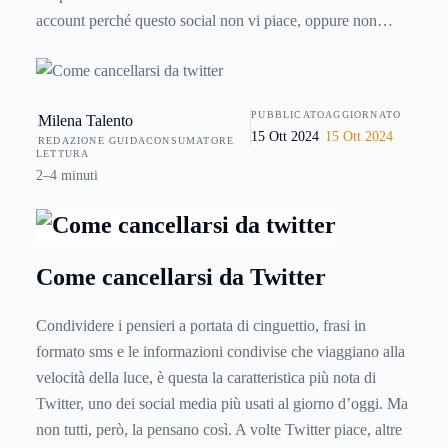
account perché questo social non vi piace, oppure non
risponde alle vostre esigenze? Ecco allora come fare e quali
sono tutti i passi da seguire per eliminarsi da Twitter, per
disattivare il proprio account o per proteggere i propri
PUBBLICATO
AGGIORNATO
Milena Talento
“tweet” semplicemente modificando le impostazioni della
15 Ott 2024
15 Ott 2024
REDAZIONE GUIDACONSUMATORE
privacy.
LETTURA
2–4 minuti
Come cancellarsi da Twitter
Condividere i pensieri a portata di cinguettio, frasi in
formato sms e le informazioni condivise che viaggiano alla
velocità della luce, è questa la caratteristica più nota di
Twitter, uno dei social media più usati al giorno d’oggi. Ma
non tutti, però, la pensano così. A volte Twitter piace, altre