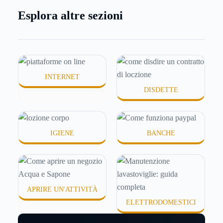
meno morbida, più disidratata o semplicemente
Esplora altre sezioni
meno confortevole. Eppure, proprio nei mesi caldi,
molte persone smettono di applicare prodotti
idratanti perché temono texture pesanti, appiccicose
o difficili da assorbire.
INTERNET
DISDETTE
IGIENE
BANCHE
APRIRE UN'ATTIVITÀ
ELETTRODOMESTICI