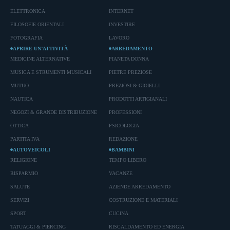
ELETTRONICA
INTERNET
FILOSOFIE ORIENTALI
INVESTIRE
FOTOGRAFIA
LAVORO
APRIRE UN’ATTIVITÀ
ARREDAMENTO
MEDICINE ALTERNATIVE
PIANETA DONNA
MUSICA E STRUMENTI MUSICALI
PIETRE PREZIOSE
MUTUO
PREZIOSI & GIOIELLI
NAUTICA
PRODOTTI ARTIGIANALI
NEGOZI & GRANDE DISTRIBUZIONE
PROFESSIONI
OTTICA
PSICOLOGIA
PARTITA IVA
REDAZIONE
AUTOVEICOLI
BAMBINI
RELIGIONE
TEMPO LIBERO
RISPARMIO
VACANZE
SALUTE
AZIENDE ARREDAMENTO
SERVIZI
COSTRUZIONE E MATERIALI
SPORT
CUCINA
TATUAGGI & PIERCING
RISCALDAMENTO ED ENERGIA