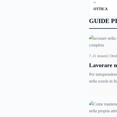
01
OTTICA
GUIDE P
7–11 minuti
2 Otto
Lavorare n
in Italia: c
Per intraprendere
nella scuola in I
personale docente
passo fondament
partecipare ai con
ed esami, organiz
Ministero dell'Is