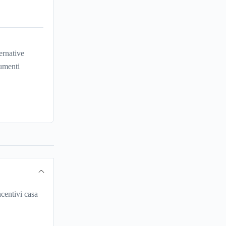
ernative
umenti
centivi casa