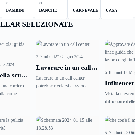
01
01
01
01
BAMBINI
BANCHE
CARNEVALE
CASA
ILLAR SELEZIONATE
2–3 minuti
27 Giugno 2024
bre 2024
Lavorare in un call
6–8 minuti
14 Ma
ella scuola
center: consigli utili e
Lavorare in un call center
Influencer
osa sapere
vantaggi
 una carriera
potrebbe rivelarsi davvero
dall’Agco
talia come
stimolante per chi cerca un
Vista la crescen
linee guid
, il primo
lavoro che sia tutto tranne che
diffusione delle
tutelare a
ale è
abitudinario. Ci si affida ai call
influencer
, l
consumato
corsi per titoli
center per un gran numero di
(Autorità per l
zati dal
lavori, dalla vendita telefonica
comunicazioni
truzione e delle
fino all’assistenza da fornire ai
le
Linee Guida v
5–7 minuti
20 Ott