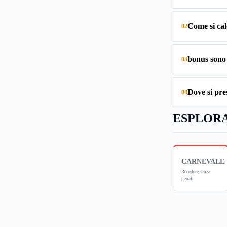
Come si cal
02
bonus sono
03
Dove si pr
04
ESPLORA
CARNEVALE
Recedere senza
penali