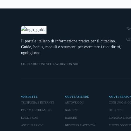
Ne
Ol
Il portale italiano di informazione pratica per il cittadino.
Guide, bonus, moduli e strumenti per esercitare i tuoi diritti,
ogni giorno.
CHI SIAMO
CONTATTI
LAVORA CON NOI
DISDETTE
AIUTI AZIENDE
AIUTI PERSO
TELEFONIA E INTERNET
AUTOVEICOLI
CONSUMO & C
PAY TV E STREAMING
BAMBINI
DISDETTE
LUCE E GAS
BANCHE
EDITORIA E SC
ASSICURAZIONI
BUSINESS E ATTIVITÀ
ELETTRODOMES