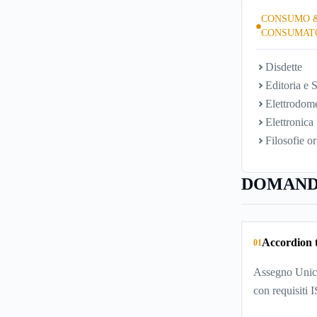
CONSUMO 
CONSUMAT
Disdette
Editoria e S
Elettrodome
Elettronica
Filosofie or
DOMAND
Accordion t
01
Assegno Unico
con requisiti 