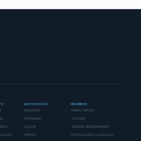
TO
AUTOVEICOLI
BAMBINI
A
RELIGIONE
TEMPO LIBERO
SE
RISPARMIO
VACANZE
IELLI
SALUTE
AZIENDE ARREDAMENTO
GIANALI
SERVIZI
COSTRUZIONE E MATERIALI