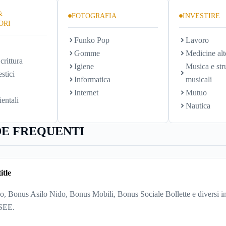
&
FOTOGRAFIA
INVESTIRE
ORI
Funko Pop
Lavoro
Gomme
Medicine alt
crittura
Igiene
Musica e str
stici
Informatica
musicali
Internet
Mutuo
ientali
Nautica
E FREQUENTI
itle
, Bonus Asilo Nido, Bonus Mobili, Bonus Sociale Bollette e diversi in
ISEE.