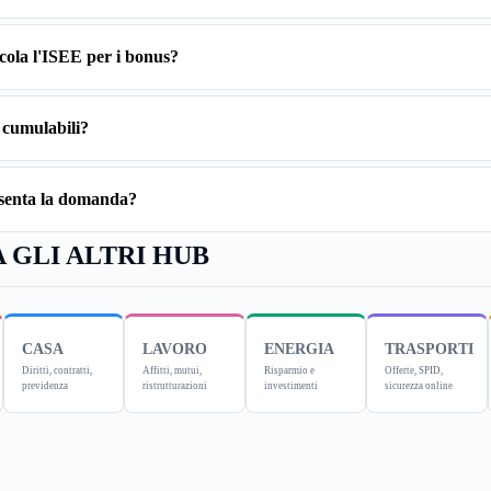
cola l'ISEE per i bonus?
 cumulabili?
esenta la domanda?
 GLI ALTRI HUB
CASA
LAVORO
ENERGIA
TRASPORTI
Diritti, contratti,
Affitti, mutui,
Risparmio e
Offerte, SPID,
previdenza
ristrutturazioni
investimenti
sicurezza online