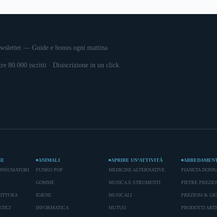
wsletter — Guide e bonus ogni mattina
tre 80.000 iscritti · Disiscrizione in un click
NE
ANIMALI
APRIRE UN’ATTIVITÀ
ARREDAMEN
ONSUMATORI
FUNKO POP
MEDICINE ALTERNATIVE
PIANETA DONN
GOMME
MUSICA E STRUMENTI
PIETRE PREZIO
RITTURA
IGIENE
MUSICALI
PREZIOSI & GIO
TICI
INFORMATICA
MUTUO
PRODOTTI ARTI