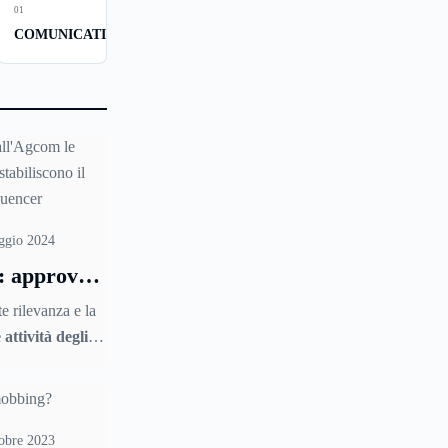
01
COMUNICATI
ggio 2024
: approvate
m le nuove
te rilevanza e la
a per
 attività degli
nche i
'AGCOM
ri
e garanzie nelle
) ha approvato
olte alla tutela
obre 2023