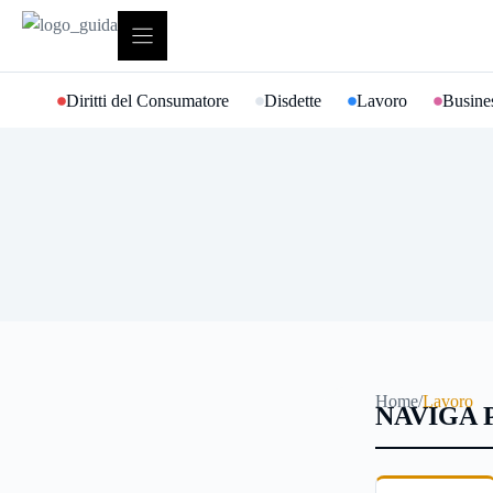
Vai
al
contenuto
Diritti del Consumatore
Disdette
Lavoro
Busines
Home
/
Lavoro
NAVIGA