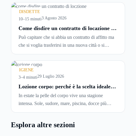
leggerle davvero. Tutto avviene in pochi minuti,
spesso senza che ci si fermi a capire dove si sta
DISDETTE
entrando.
3 Agosto 2026
10–15 minuti
Come disdire un contratto di locazione in
modo corretto ed efficace
Può capitare che si abbia un contratto di affitto ma
che si voglia trasferirsi in una nuova città o si
abbiano problemi a pagare il canone, per cui si
comincia a cercare un’altra abitazione: è legittimo
chiedersi se è possibile
disdire il contratto di
IGIENE
locazione
prima che scada. In questa guida
29 Luglio 2026
3–4 minuti
capiremo come inviare la disdetta per un contratto
Lozione corpo: perché è la scelta ideale
per idratare la pelle in estate
di affitto.
In estate la pelle del corpo vive una stagione
intensa. Sole, sudore, mare, piscina, docce più
frequenti e aria condizionata possono renderla
meno morbida, più disidratata o semplicemente
Esplora altre sezioni
meno confortevole. Eppure, proprio nei mesi caldi,
molte persone smettono di applicare prodotti