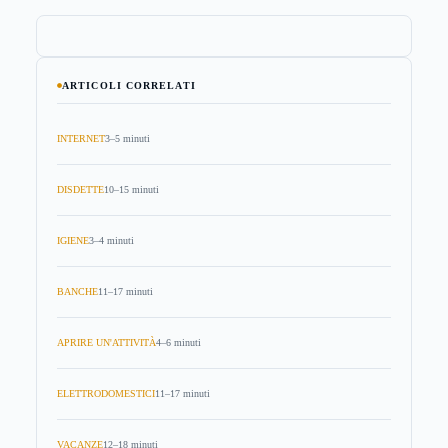
ARTICOLI CORRELATI
INTERNET
3–5 minuti
DISDETTE
10–15 minuti
IGIENE
3–4 minuti
BANCHE
11–17 minuti
APRIRE UN'ATTIVITÀ
4–6 minuti
ELETTRODOMESTICI
11–17 minuti
VACANZE
12–18 minuti