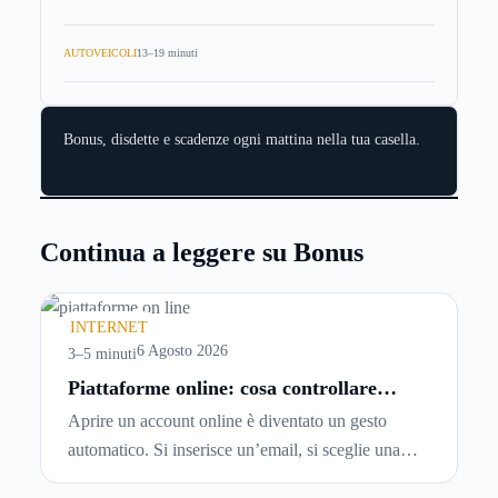
AUTOVEICOLI
13–19 minuti
Bonus, disdette e scadenze ogni mattina nella tua casella.
Continua a leggere su Bonus
INTERNET
6 Agosto 2026
3–5 minuti
Piattaforme online: cosa controllare
prima di iscriversi e usare servizi in
Aprire un account online è diventato un gesto
tempo reale
automatico. Si inserisce un’email, si sceglie una
password, si accetta una serie di condizioni senza