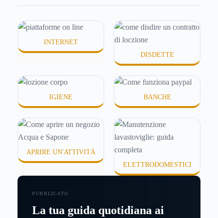
idratanti perché temono texture pesanti, appiccicose
o difficili da assorbire.
INTERNET
DISDETTE
IGIENE
BANCHE
APRIRE UN'ATTIVITÀ
ELETTRODOMESTICI
PUBBLICATO
La tua guida quotidiana ai