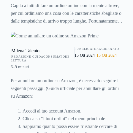
Capita a tutti di fare un ordine online con la mente altrove,
per cui ordiniamo una cosa con le caratteristiche sbagliate o
dalle tempistiche di arrivo troppo lunghe. Fortunatamente,
Amazon dà la possibilità di cancellare tutto prima che parta
la spedizione. Ecco come!
PUBBLICATO
AGGIORNATO
Milena Talento
15 Ott 2024
15 Ott 2024
REDAZIONE GUIDACONSUMATORE
LETTURA
6–9 minuti
Per annullare un ordine su Amazon, è necessario seguire i
seguenti passaggi: (
Guida ufficiale per annullare gli ordini
su Amazon
)
Accedi al tuo account Amazon.
Clicca su “I tuoi ordini” nel menu principale.
Sappiamo quanto possa essere frustrante cercare di