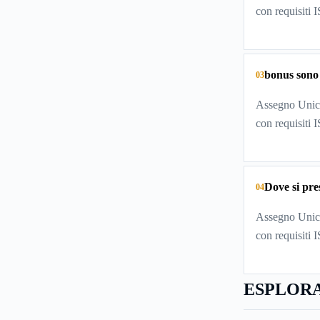
con requisiti 
bonus sono
03
Assegno Unico
con requisiti 
Dove si pr
04
Assegno Unico
con requisiti 
ESPLORA