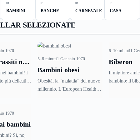
01
01
01
01
BAMBINI
BANCHE
CARNEVALE
CASA
ILLAR SELEZIONATE
io 1970
6–10 minuti
1 Ge
5–8 minuti
1 Gennaio 1970
assiti nei
Biberon
Bambini obesi
 nei bambini! I
Il migliore amic
o più delicati,
Obesità, la “malattia” del nuovo
bambino: il bib
 all’insorgenza
millennio. L’European Health
usa il biberon?
vermi e parassiti
report del 2002 l’ha definita una
igienizza? Cosa
sti casi, la
vera e propria “epidemia”: è
cosa evitare pe
migliore cura!
l’obesità la malattia del nuovo
comprometterne 
io 1970
ù su queste
millennio che colpisce 300
cui è realizzato
 ai bambini
mparare ad
milioni di persone in tutto il
marche più quot
mbini? Si, no,
o, a curarle,
mondo. Il dato che spaventa di
vuoi sapere tutt