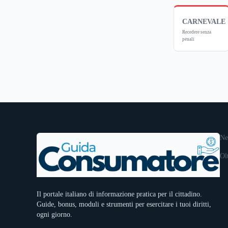
CARNEVALE
Recedere senza
penali
Ne
Ol
Il portale italiano di informazione pratica per il cittadino.
Guide, bonus, moduli e strumenti per esercitare i tuoi diritti,
ogni giorno.