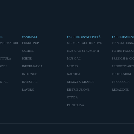
NE
ANIMALI
APRIRE UN’ATTIVITÀ
ARREDAMEN
ONSUMATORI
FUNKO POP
MEDICINE ALTERNATIVE
PIANETA DONN
GOMME
MUSICA E STRUMENTI
PIETRE PREZIO
RITTURA
IGIENE
MUSICALI
PREZIOSI & GIO
TICI
INFORMATICA
MUTUO
PRODOTTI ARTI
INTERNET
NAUTICA
PROFESSIONI
ENTALI
INVESTIRE
NEGOZI & GRANDE
PSICOLOGIA
LAVORO
DISTRIBUZIONE
REDAZIONE
OTTICA
PARTITA IVA