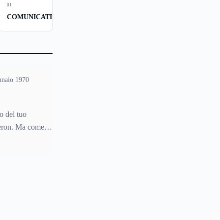
01
COMUNICATI
nnaio 1970
o del tuo
eron. Ma come si
 Come si
 bisogna fare e
r non
il materiale in
? Quali sono le
ate e sicure? Se
o e ancora di più