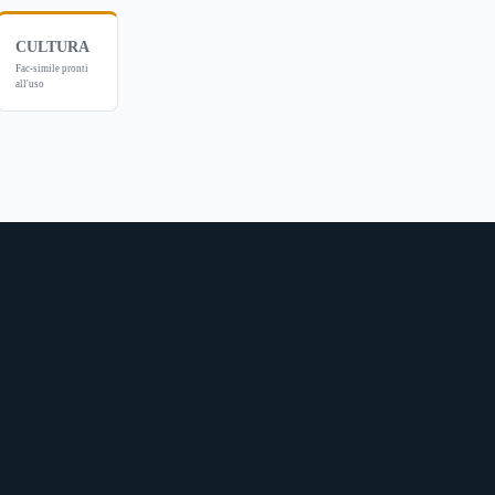
CULTURA
Fac-simile pronti
all'uso