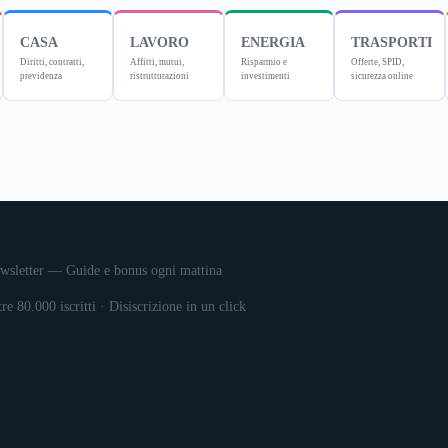
CASA
LAVORO
ENERGIA
TRASPORTI
Diritti, contratti,
Affitti, mutui,
Risparmio e
Offerte, SPID,
previdenza
ristrutturazioni
investimenti
sicurezza online
wsletter — Guide e bonus ogni mattina
tre 80.000 iscritti · Disiscrizione in un click