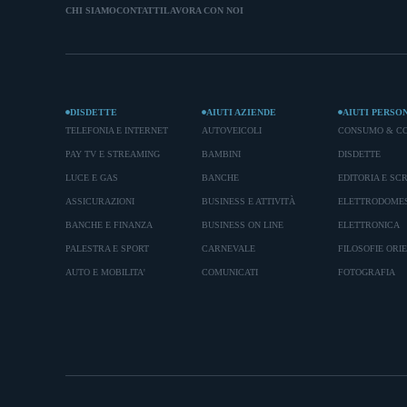
CHI SIAMO
CONTATTI
LAVORA CON NOI
DISDETTE
AIUTI AZIENDE
AIUTI PERSO
TELEFONIA E INTERNET
AUTOVEICOLI
CONSUMO & C
PAY TV E STREAMING
BAMBINI
DISDETTE
LUCE E GAS
BANCHE
EDITORIA E SC
ASSICURAZIONI
BUSINESS E ATTIVITÀ
ELETTRODOMES
BANCHE E FINANZA
BUSINESS ON LINE
ELETTRONICA
PALESTRA E SPORT
CARNEVALE
FILOSOFIE ORI
AUTO E MOBILITA'
COMUNICATI
FOTOGRAFIA