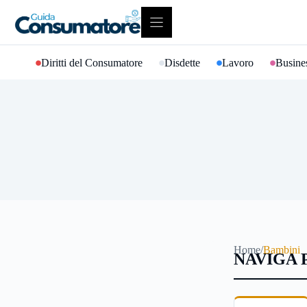
Vai
al
contenuto
Diritti del Consumatore
Disdette
Lavoro
Busines
Home
/
Bambini
NAVIGA