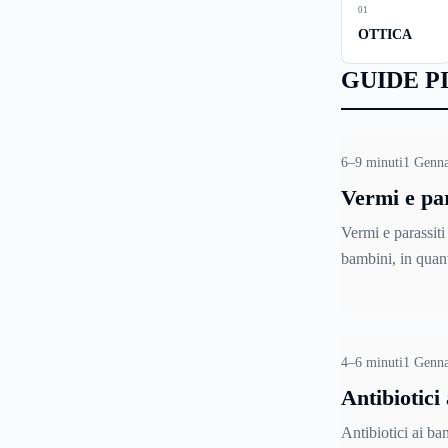
01
OTTICA
GUIDE P
6–9 minuti
1 Genna
Vermi e par
bambini
Vermi e parassiti
bambini, in quant
sono più soggetti
di disturbi come 
intestinali. In que
prevenzione è la 
4–6 minuti
1 Genna
Per saperne di pi
Antibiotici
patologie, per i
Antibiotici ai ba
evitarle e, in cas