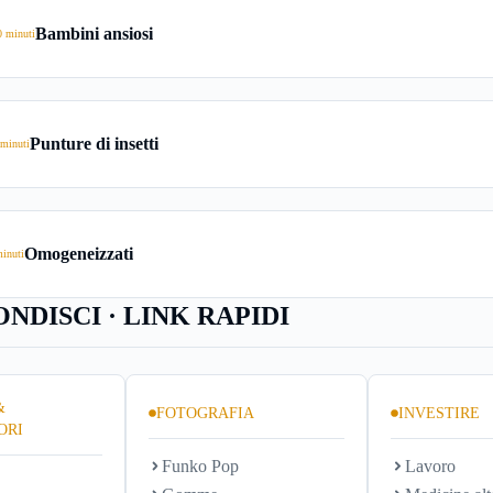
Bambini ansiosi
 minuti
Punture di insetti
minuti
Omogeneizzati
inuti
NDISCI · LINK RAPIDI
&
FOTOGRAFIA
INVESTIRE
ORI
Funko Pop
Lavoro