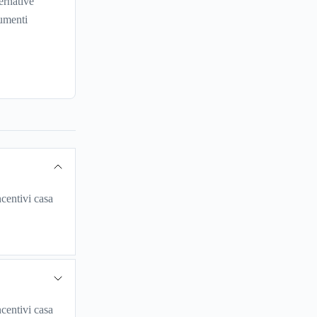
ernative
umenti
centivi casa
centivi casa