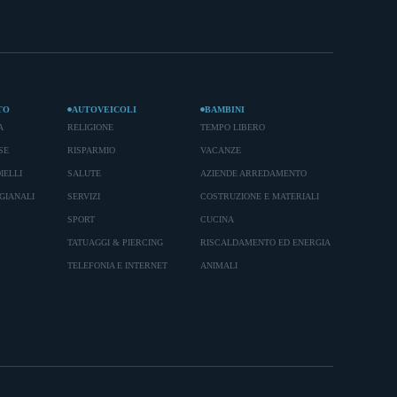
TO
AUTOVEICOLI
BAMBINI
A
RELIGIONE
TEMPO LIBERO
SE
RISPARMIO
VACANZE
IELLI
SALUTE
AZIENDE ARREDAMENTO
GIANALI
SERVIZI
COSTRUZIONE E MATERIALI
SPORT
CUCINA
TATUAGGI & PIERCING
RISCALDAMENTO ED ENERGIA
TELEFONIA E INTERNET
ANIMALI