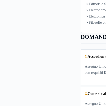
Editoria e S
Elettrodome
Elettronica
Filosofie or
DOMAND
Accordion t
01
Assegno Unico
con requisiti 
Come si cal
02
Assegno Unico