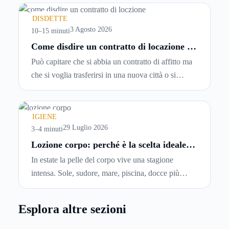
leggerle davvero. Tutto avviene in pochi minuti,
spesso senza che ci si fermi a capire dove si sta
DISDETTE
entrando.
3 Agosto 2026
10–15 minuti
Come disdire un contratto di locazione in
modo corretto ed efficace
Può capitare che si abbia un contratto di affitto ma
che si voglia trasferirsi in una nuova città o si
abbiano problemi a pagare il canone, per cui si
comincia a cercare un’altra abitazione: è legittimo
chiedersi se è possibile
disdire il contratto di
IGIENE
locazione
prima che scada. In questa guida
29 Luglio 2026
3–4 minuti
capiremo come inviare la disdetta per un contratto
Lozione corpo: perché è la scelta ideale
per idratare la pelle in estate
di affitto.
In estate la pelle del corpo vive una stagione
intensa. Sole, sudore, mare, piscina, docce più
frequenti e aria condizionata possono renderla
meno morbida, più disidratata o semplicemente
Esplora altre sezioni
meno confortevole. Eppure, proprio nei mesi caldi,
molte persone smettono di applicare prodotti