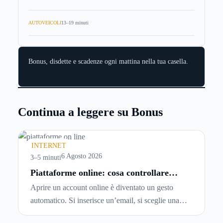
AUTOVEICOLI
13–19 minuti
Bonus, disdette e scadenze ogni mattina nella tua casella.
Continua a leggere su Bonus
INTERNET
6 Agosto 2026
3–5 minuti
Piattaforme online: cosa controllare
prima di iscriversi e usare servizi in
Aprire un account online è diventato un gesto
tempo reale
automatico. Si inserisce un’email, si sceglie una
password, si accetta una serie di condizioni senza