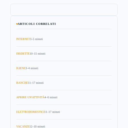
ARTICOLI CORRELATI
INTERNET
3–5 minuti
DISDETTE
10–15 minuti
IGIENE
3–4 minuti
BANCHE
11–17 minuti
APRIRE UN'ATTIVITÀ
4–6 minuti
ELETTRODOMESTICI
11–17 minuti
VACANZE
12–18 minuti