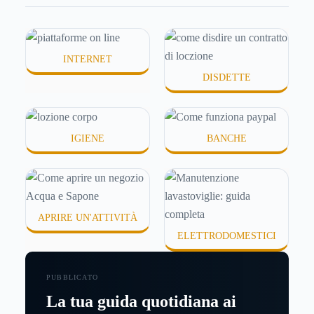
idratanti perché temono texture pesanti, appiccicose
o difficili da assorbire.
INTERNET
DISDETTE
IGIENE
BANCHE
APRIRE UN'ATTIVITÀ
ELETTRODOMESTICI
PUBBLICATO
La tua guida quotidiana ai