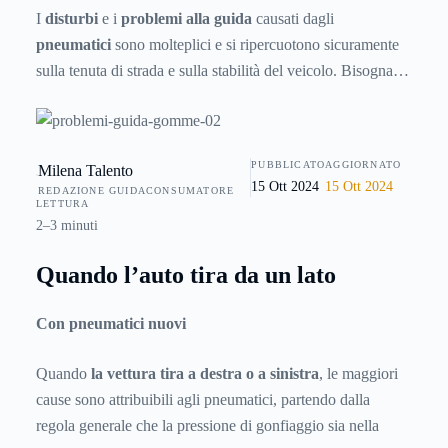
I
disturbi
e i
problemi alla guida
causati dagli
pneumatici
sono molteplici e si ripercuotono sicuramente
sulla tenuta di strada e sulla stabilità del veicolo. Bisogna
ricordare che tali disturbi possono insorgere sia con
pneumatici nuovi che usurati. Vediamo il perché.
PUBBLICATO
AGGIORNATO
Milena Talento
15 Ott 2024
15 Ott 2024
REDAZIONE GUIDACONSUMATORE
LETTURA
2–3 minuti
Quando l’auto tira da un lato
Con pneumatici nuovi
Quando
la vettura tira a destra o a sinistra
, le maggiori
cause sono attribuibili agli pneumatici, partendo dalla
regola generale che la pressione di gonfiaggio sia nella