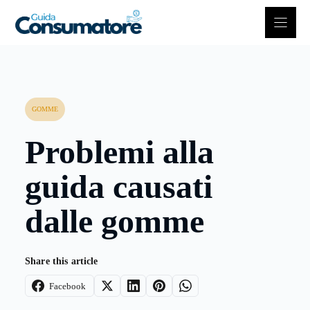
Vai
al
contenuto
GOMME
Problemi alla
guida causati
dalle gomme
Share this article
Facebook