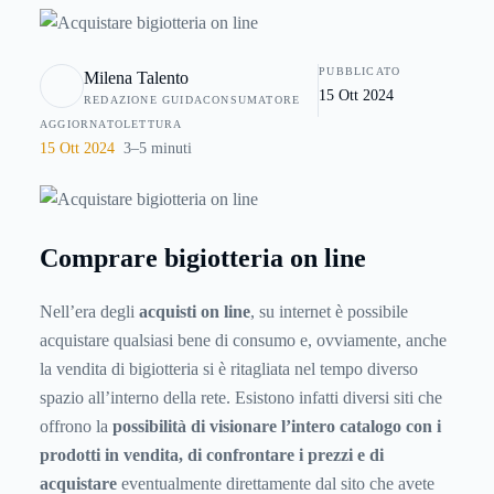
di effettuare compere in tutta sicurezza e comodamente da
casa. Ecco allora qualche utile informazione sulla tipologia
PUBBLICATO
Milena Talento
dei siti di e-commerce e, soprattutto, sulle modalità di
15 Ott 2024
REDAZIONE GUIDACONSUMATORE
pagamento, per essere sicuri di procedere sempre nel modo
AGGIORNATO
LETTURA
giusto.
15 Ott 2024
3–5 minuti
Comprare bigiotteria on line
Nell’era degli
acquisti on line
, su internet è possibile
acquistare qualsiasi bene di consumo e, ovviamente, anche
la vendita di bigiotteria si è ritagliata nel tempo diverso
spazio all’interno della rete. Esistono infatti diversi siti che
offrono la
possibilità di visionare l’intero catalogo con i
prodotti in vendita, di confrontare i prezzi e di
acquistare
eventualmente direttamente dal sito che avete