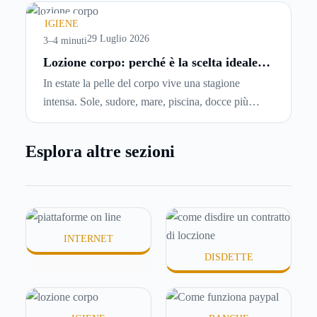
comincia a cercare un’altra abitazione: è legittimo
chiedersi se è possibile
disdire il contratto di
IGIENE
locazione
prima che scada. In questa guida
29 Luglio 2026
3–4 minuti
capiremo come inviare la disdetta per un contratto
Lozione corpo: perché è la scelta ideale
per idratare la pelle in estate
di affitto.
In estate la pelle del corpo vive una stagione
intensa. Sole, sudore, mare, piscina, docce più
frequenti e aria condizionata possono renderla
meno morbida, più disidratata o semplicemente
Esplora altre sezioni
meno confortevole. Eppure, proprio nei mesi caldi,
molte persone smettono di applicare prodotti
idratanti perché temono texture pesanti, appiccicose
o difficili da assorbire.
INTERNET
DISDETTE