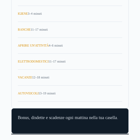
IGIENE
3–4 minuti
BANCHE
11–17 minuti
APRIRE UN'ATTIVITÀ
4–6 minuti
ELETTRODOMESTICI
11–17 minuti
VACANZE
12–18 minuti
AUTOVEICOLI
13–19 minuti
Bonus, disdette e scadenze ogni mattina nella tua casella.