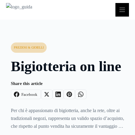
Vai
al
contenuto
PREZIOSI & GIOIELLI
Bigiotteria on line
Share this article
Facebook
Per chi è appassionato di bigiotteria, anche la rete, oltre ai
tradizionali negozi, rappresenta un valido spazio d’acquisto,
che rispetto al punto vendita ha sicuramente il vantaggio di
farvi risparmiare tempo, offrendovi comunque la possibilità