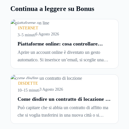
Continua a leggere su Bonus
INTERNET
6 Agosto 2026
3–5 minuti
Piattaforme online: cosa controllare
prima di iscriversi e usare servizi in
Aprire un account online è diventato un gesto
tempo reale
automatico. Si inserisce un’email, si sceglie una
password, si accetta una serie di condizioni senza
leggerle davvero. Tutto avviene in pochi minuti,
spesso senza che ci si fermi a capire dove si sta
DISDETTE
entrando.
3 Agosto 2026
10–15 minuti
Come disdire un contratto di locazione in
modo corretto ed efficace
Può capitare che si abbia un contratto di affitto ma
che si voglia trasferirsi in una nuova città o si
abbiano problemi a pagare il canone, per cui si