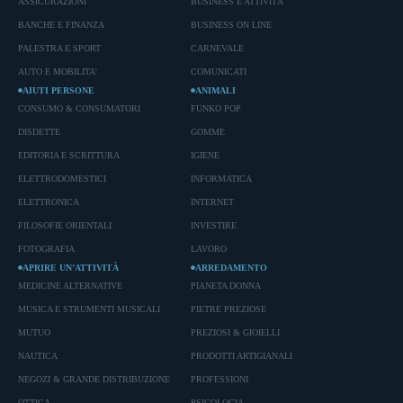
ASSICURAZIONI
BUSINESS E ATTIVITÀ
BANCHE E FINANZA
BUSINESS ON LINE
PALESTRA E SPORT
CARNEVALE
AUTO E MOBILITA'
COMUNICATI
AIUTI PERSONE
ANIMALI
CONSUMO & CONSUMATORI
FUNKO POP
DISDETTE
GOMME
EDITORIA E SCRITTURA
IGIENE
ELETTRODOMESTICI
INFORMATICA
ELETTRONICA
INTERNET
FILOSOFIE ORIENTALI
INVESTIRE
FOTOGRAFIA
LAVORO
APRIRE UN’ATTIVITÀ
ARREDAMENTO
MEDICINE ALTERNATIVE
PIANETA DONNA
MUSICA E STRUMENTI MUSICALI
PIETRE PREZIOSE
MUTUO
PREZIOSI & GIOIELLI
NAUTICA
PRODOTTI ARTIGIANALI
NEGOZI & GRANDE DISTRIBUZIONE
PROFESSIONI
OTTICA
PSICOLOGIA