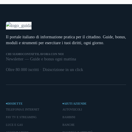
Il portale italiano di informazione pratica per il cittadino. Guide, bonus,
moduli e strumenti per esercitare i tuoi diritti, ogni giorno.
CHI SIAMO
CONTATTI
LAVORA CON NOI
Newsletter — Guide e bonus ogni mattina
Oltre 80.000 iscritti · Disiscrizione in un click
DISDETTE
AIUTI AZIENDE
TELEFONIA E INTERNET
AUTOVEICOLI
PAY TV E STREAMING
BAMBINI
LUCE E GAS
BANCHE