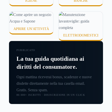
IGIENE
BANCHE
APRIRE UN'ATTIVITÀ
ELETTRODOMESTICI
PUBBLICATO
La tua guida quotidiana ai
diritti del consumatore.
Ogni mattina riceverai bonus, scadenze e nuove
disdette direttamente nella tua casella email.
Gratis. Senza spam.
80.000+ ISCRITTI · DISISCRIZIONE IN UN CLICK