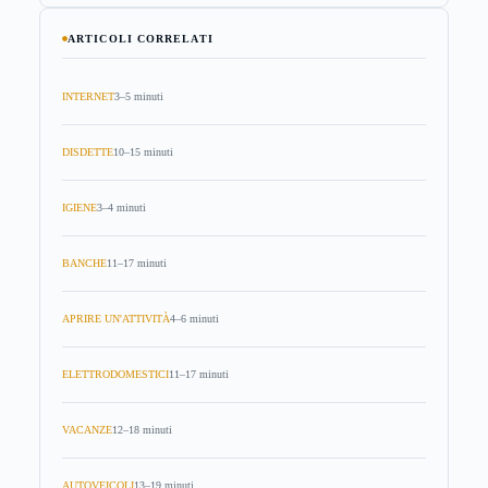
ARTICOLI CORRELATI
INTERNET
3–5 minuti
DISDETTE
10–15 minuti
IGIENE
3–4 minuti
BANCHE
11–17 minuti
APRIRE UN'ATTIVITÀ
4–6 minuti
ELETTRODOMESTICI
11–17 minuti
VACANZE
12–18 minuti
AUTOVEICOLI
13–19 minuti