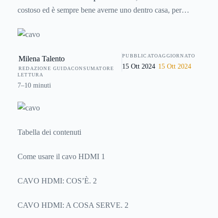
costoso ed è sempre bene averne uno dentro casa, per
connettere, ad esempio, il computer, la console o lo
smartphone alla TV, o per connettere vari dispositivi al
sistema Home Theater. Ecco allora come funziona il cavo
PUBBLICATO
AGGIORNATO
Milena Talento
HDMI e come utilizzarlo al meglio per collegarlo a tutti i
15 Ott 2024
15 Ott 2024
REDAZIONE GUIDACONSUMATORE
dispositivi elettronici.
LETTURA
7–10 minuti
Tabella dei contenuti
Come usare il cavo HDMI 1
CAVO HDMI: COS’È. 2
CAVO HDMI: A COSA SERVE. 2