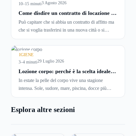
entrando.
3 Agosto 2026
10–15 minuti
Come disdire un contratto di locazione in
modo corretto ed efficace
Può capitare che si abbia un contratto di affitto ma
che si voglia trasferirsi in una nuova città o si
abbiano problemi a pagare il canone, per cui si
comincia a cercare un’altra abitazione: è legittimo
chiedersi se è possibile
disdire il contratto di
IGIENE
locazione
prima che scada. In questa guida
29 Luglio 2026
3–4 minuti
capiremo come inviare la disdetta per un contratto
Lozione corpo: perché è la scelta ideale
per idratare la pelle in estate
di affitto.
In estate la pelle del corpo vive una stagione
intensa. Sole, sudore, mare, piscina, docce più
frequenti e aria condizionata possono renderla
meno morbida, più disidratata o semplicemente
Esplora altre sezioni
meno confortevole. Eppure, proprio nei mesi caldi,
molte persone smettono di applicare prodotti
idratanti perché temono texture pesanti, appiccicose
o difficili da assorbire.