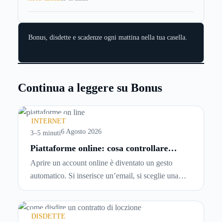
Bonus, disdette e scadenze ogni mattina nella tua casella.
Continua a leggere su Bonus
INTERNET
6 Agosto 2026
3–5 minuti
Piattaforme online: cosa controllare
prima di iscriversi e usare servizi in
Aprire un account online è diventato un gesto
tempo reale
automatico. Si inserisce un’email, si sceglie una
password, si accetta una serie di condizioni senza
leggerle davvero. Tutto avviene in pochi minuti,
spesso senza che ci si fermi a capire dove si sta
DISDETTE