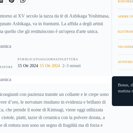
BANCHE
11
ntorno al XV secolo la tazza da tè di Ashikaga Yoshimasa,
APRIRE UN
nato Ashikaga, va in frantumi. La affida a degli artisti
ma quello che gli restituiscono è un'opera d'arte unica.
ELETTROD
VACANZE
1
PUBBLICATO
AGGIORNATO
LETTURA
AUTOVEIC
15 Ott 2024
15 Ott 2024
2–3 minuti
MATORE
Bonus, d
mattina n
i ricongiunti con pazienza tramite un collante e le crepe sono
vere d’oro, le nervature risultano in evidenza e brillano di
a, che prende il nome di Kintsugi, viene oggi utilizzata
, ciotole, piatti, tazze di ceramica con la polvere dorata, a
e di rottura non sono un segno di fragilità ma di forza e