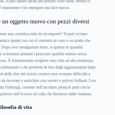
ole, si può optare anche per polveri color rame, bronzo o
 è importante è far emergere una luce nuova.
un oggetto nuovo con pezzi diversi
zione una ceramica rotta da ricomporre? Si può ovviare
mica spaiati con cui si costruirà un vaso o un piatto che
. Dopo aver amalgamato bene, si spalma in quantità
 si terranno premuti i pezzi per qualche minuto senza
esso. È fondamentale scegliere una colla ad alta resistenza,
 combacianti e che permette di fare degli aggiustamenti dopo
ti delle
idee del riciclo creativo
non avranno difficoltà a
 da decorare e arricchire con vernici e polveri brillanti. Una
tta Yobitsugi, consiste nell’incollare prima le parti con la
a polvere sull’eccesso di colla che fuoriesce dalle venature.
ilosofia di vita