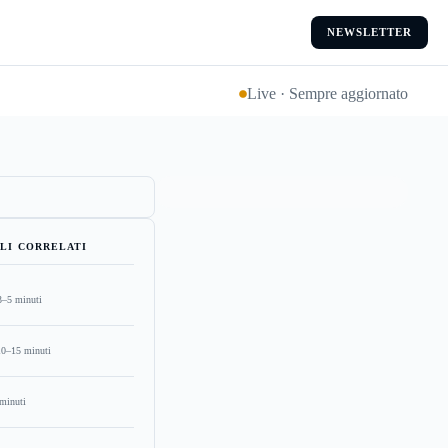
NEWSLETTER
Live · Sempre aggiornato
LI CORRELATI
3–5 minuti
10–15 minuti
minuti