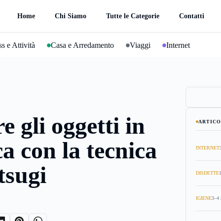
Home
Chi Siamo
Tutte le Categorie
Contatti
s e Attività
Casa e Arredamento
Viaggi
Internet
e gli oggetti in
ARTICO
a con la tecnica
INTERNET
tsugi
DISDETTE
IGIENE
3–4 