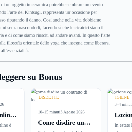
o di un oggetto in ceramica potrebbe sembrare un evento
ndo l’arte del Kintsugi, rappresenta un’occasione per
esso riparando il danno. Così anche nella vita dobbiamo
aumi senza nasconderli, facendo sì che le cicatrici siano il
ria e di come siamo riusciti ad andare avanti. In questo l’arte
alla
filosofia orientale dello yoga
che insegna come liberarsi
all’essenzialità.
leggere su Bonus
DISDETTE
IGIENE
026
3–4 minut
10–15 minuti
3 Agosto 2026
nline:
Lozio
Come disdire un
are
perché
line è
In estate 
contratto di
versi
ideale