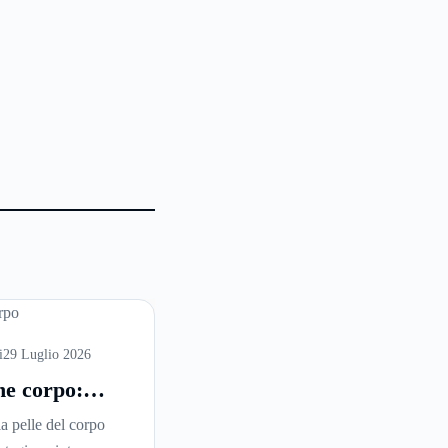
i
29 Luglio 2026
ne corpo:
 è la scelta
la pelle del corpo
 per idratare