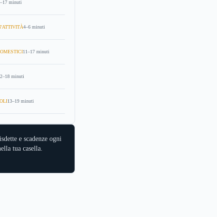
–17 minuti
'ATTIVITÀ
4–6 minuti
OMESTICI
11–17 minuti
2–18 minuti
OLI
13–19 minuti
isdette e scadenze ogni
ella tua casella.