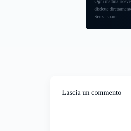
Ogni mattina riceve
disdette direttamente
Senza spam.
Lascia un commento
Commento