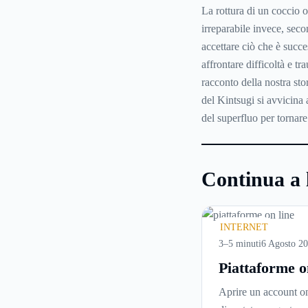
La rottura di un coccio 
irreparabile invece, seco
accettare ciò che è succ
affrontare difficoltà e tr
racconto della nostra sto
del Kintsugi si avvicina 
del superfluo per tornare 
Continua a 
INTERNET
3–5 minuti
6 Agosto 2
Piattaforme o
cosa controll
Aprire un account on
prima di iscri