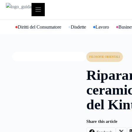
Vai
al
contenuto
Diritti del Consumatore
Disdette
Lavoro
Busines
FILOSOFIE ORIENTALI
Riparar
ceramic
del Kin
Share this article