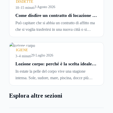
spesso senza che ci si fermi a capire dove si sta
DISDETTE
entrando.
3 Agosto 2026
10–15 minuti
Come disdire un contratto di locazione in
modo corretto ed efficace
Può capitare che si abbia un contratto di affitto ma
che si voglia trasferirsi in una nuova città o si
abbiano problemi a pagare il canone, per cui si
comincia a cercare un’altra abitazione: è legittimo
chiedersi se è possibile
disdire il contratto di
IGIENE
locazione
prima che scada. In questa guida
29 Luglio 2026
3–4 minuti
capiremo come inviare la disdetta per un contratto
Lozione corpo: perché è la scelta ideale
per idratare la pelle in estate
di affitto.
In estate la pelle del corpo vive una stagione
intensa. Sole, sudore, mare, piscina, docce più
frequenti e aria condizionata possono renderla
meno morbida, più disidratata o semplicemente
Esplora altre sezioni
meno confortevole. Eppure, proprio nei mesi caldi,
molte persone smettono di applicare prodotti
idratanti perché temono texture pesanti, appiccicose