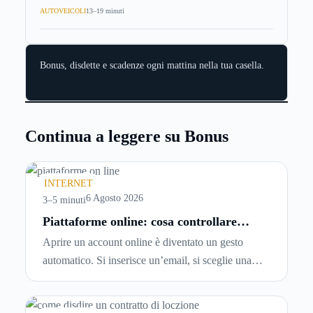
AUTOVEICOLI
13–19 minuti
Bonus, disdette e scadenze ogni mattina nella tua casella.
Continua a leggere su Bonus
INTERNET
6 Agosto 2026
3–5 minuti
Piattaforme online: cosa controllare
prima di iscriversi e usare servizi in
Aprire un account online è diventato un gesto
tempo reale
automatico. Si inserisce un’email, si sceglie una
password, si accetta una serie di condizioni senza
leggerle davvero. Tutto avviene in pochi minuti,