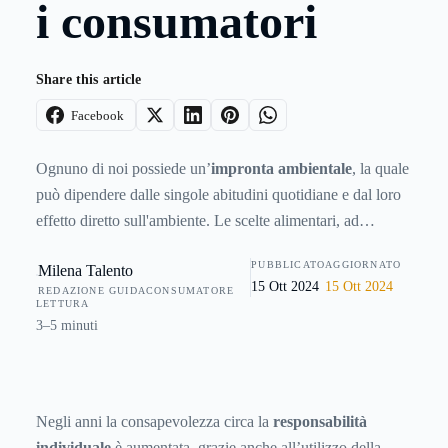
i consumatori
Share this article
Facebook
Ognuno di noi possiede un’
impronta ambientale
, la quale
può dipendere dalle singole abitudini quotidiane e dal loro
effetto diretto sull'ambiente. Le scelte alimentari, ad
esempio, possono influire sull’impatto ambientale, così
PUBBLICATO
AGGIORNATO
Milena Talento
come le scelte di trasporto, quelle d’acquisto e quelle
15 Ott 2024
15 Ott 2024
REDAZIONE GUIDACONSUMATORE
energetiche.
LETTURA
3–5 minuti
Negli anni la consapevolezza circa la
responsabilità
individuale
è aumentata, grazie anche all’utilizzo della