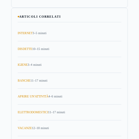
ARTICOLI CORRELATI
INTERNET
3–5 minuti
DISDETTE
10–15 minuti
IGIENE
3–4 minuti
BANCHE
11–17 minuti
APRIRE UN'ATTIVITÀ
4–6 minuti
ELETTRODOMESTICI
11–17 minuti
VACANZE
12–18 minuti