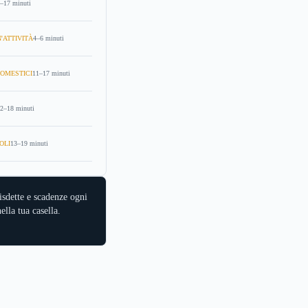
–17 minuti
'ATTIVITÀ
4–6 minuti
OMESTICI
11–17 minuti
2–18 minuti
OLI
13–19 minuti
isdette e scadenze ogni
ella tua casella.