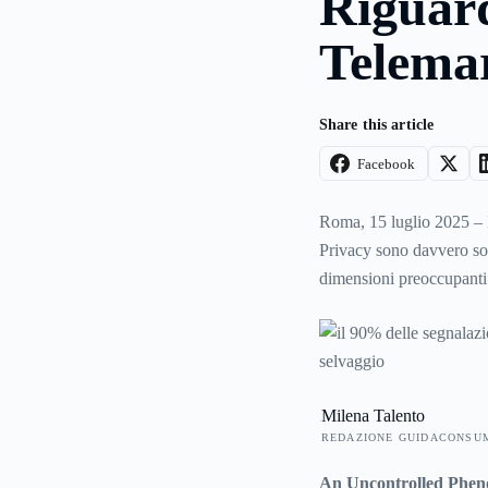
Riguard
Telema
Share this article
Facebook
Roma, 15 luglio 2025 – I 
Privacy sono davvero so
dimensioni preoccupanti.
90.504 riguardano il tele
95,3% del totale. Queste
segnalano anche che le t
molti cittadini italiani.
Milena Talento
REDAZIONE GUIDACONSU
An Uncontrolled Phe