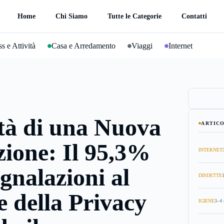
Home
Chi Siamo
Tutte le Categorie
Contatti
s e Attività
Casa e Arredamento
Viaggi
Internet
tà di una Nuova
ARTICO
zione: Il 95,3%
INTERNET
egnalazioni al
DISDETTE
 della Privacy
IGIENE
3–4 