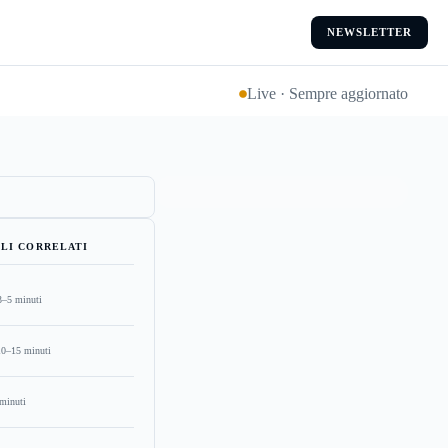
NEWSLETTER
Live · Sempre aggiornato
LI CORRELATI
3–5 minuti
10–15 minuti
minuti