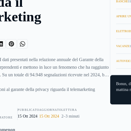
a il
BANCHE
11
rketing
APRIRE UN
ELETTROD
VACANZE
1
dati presentati nella relazione annuale del Garante della
AUTOVEIC
rprendenti e mettono in luce un fenomeno che ha raggiunto
 Su un totale di 94.948 segnalazioni ricevute nel 2024, ben
marketing e le reti telematiche, rappresentando così il
Bonus, d
mattina n
 cifre non solo evidenziano un problema crescente, ma
elefonate moleste sono diventate una realtà insostenibile per
PUBBLICATO
AGGIORNATO
LETTURA
15 Ott 2024
15 Ott 2024
2–3 minuti
MATORE
nomenon