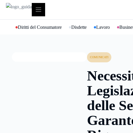
Vai
al
contenuto
Diritti del Consumatore
Disdette
Lavoro
Busines
COMUNICATI
Necessi
Legisla
delle S
Garante