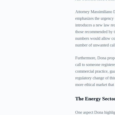
Attorney Massimiliano D
emphasizes the urgency of
introduces a new law req
those recommended by th
numbers would allow con
number of unwanted call
Furthermore, Dona propo
call to someone register
commercial practice, gu
regulatory change of thi
more ethical market that 
The Energy Secto
One aspect Dona highlight