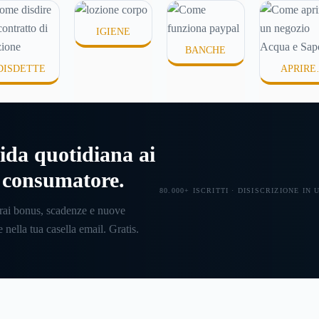
 senza
ire dove
IGIENE
BANCHE
DISDETTE
APRIRE
UN'ATTIVI
ida quotidiana ai
l consumatore.
80.000+ ISCRITTI · DISISCRIZIONE IN
rai bonus, scadenze e nuove
 nella tua casella email. Gratis.