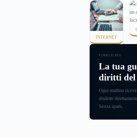
pochi minuti, spesso
che ci si fermi a cap
si sta entrando.
INTERNET
PUBBLICATO
La tua gu
diritti de
Ogni mattina riceve
disdette direttamente
Senza spam.