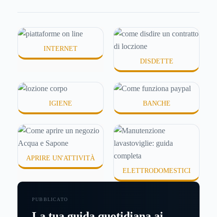
molte persone smettono di applicare prodotti
idratanti perché temono texture pesanti, appiccicose
o difficili da assorbire.
INTERNET
DISDETTE
IGIENE
BANCHE
APRIRE UN'ATTIVITÀ
ELETTRODOMESTICI
PUBBLICATO
La tua guida quotidiana ai