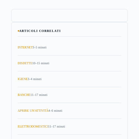
ARTICOLI CORRELATI
INTERNET
3–5 minuti
DISDETTE
10–15 minuti
IGIENE
3–4 minuti
BANCHE
11–17 minuti
APRIRE UN'ATTIVITÀ
4–6 minuti
ELETTRODOMESTICI
11–17 minuti