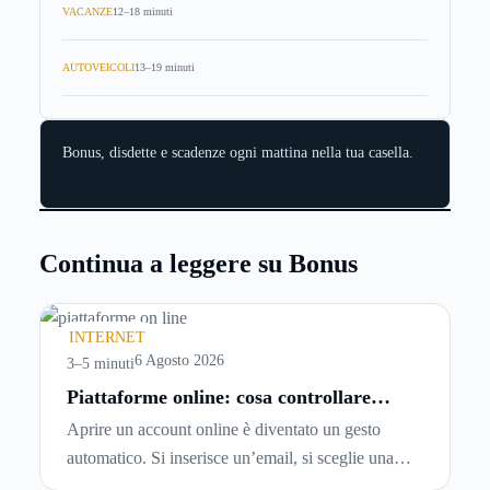
VACANZE
12–18 minuti
AUTOVEICOLI
13–19 minuti
Bonus, disdette e scadenze ogni mattina nella tua casella.
Continua a leggere su Bonus
INTERNET
6 Agosto 2026
3–5 minuti
Piattaforme online: cosa controllare
prima di iscriversi e usare servizi in
Aprire un account online è diventato un gesto
tempo reale
automatico. Si inserisce un’email, si sceglie una
password, si accetta una serie di condizioni senza