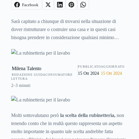
Facebook
Sarà capitato a chiunque di trovarsi nella situazione di
dover ristrutturare o costruire una casa e in questi casi
bisogna prendere in considerazione qualsiasi minimo
particolare. Ogni ambiente ed elemento della propria
abitazione è rilevante è questo sicuramente vale anche per il
bagno, per il quale è importante decidere la disposizione dei
PUBBLICATO
AGGIORNATO
Milena Talento
pezzi da inserire, i materiali per pavimenti e rivestimenti,
15 Ott 2024
15 Ott 2024
REDAZIONE GUIDACONSUMATORE
scegliere i sanitari che più rientrano nei propri gusti, doccia,
LETTURA
vasca, lavabo.
2–3 minuti
Molti sottovalutano però
la scelta della rubinetteria,
non
tenendo conto che in realtà questo rappresenta un aspetto
molto importante in quanto tale scelta andrebbe fatta