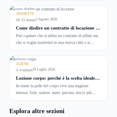
leggerle davvero. Tutto avviene in pochi minuti,
spesso senza che ci si fermi a capire dove si sta
DISDETTE
entrando.
3 Agosto 2026
10–15 minuti
Come disdire un contratto di locazione in
modo corretto ed efficace
Può capitare che si abbia un contratto di affitto ma
che si voglia trasferirsi in una nuova città o si
abbiano problemi a pagare il canone, per cui si
comincia a cercare un’altra abitazione: è legittimo
chiedersi se è possibile
disdire il contratto di
IGIENE
locazione
prima che scada. In questa guida
29 Luglio 2026
3–4 minuti
capiremo come inviare la disdetta per un contratto
Lozione corpo: perché è la scelta ideale
per idratare la pelle in estate
di affitto.
In estate la pelle del corpo vive una stagione
intensa. Sole, sudore, mare, piscina, docce più
frequenti e aria condizionata possono renderla
meno morbida, più disidratata o semplicemente
Esplora altre sezioni
meno confortevole. Eppure, proprio nei mesi caldi,