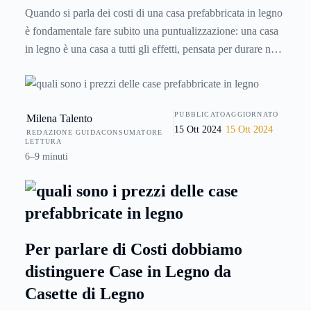
Quando si parla dei costi di una casa prefabbricata in legno
è fondamentale fare subito una puntualizzazione: una casa
in legno è una casa a tutti gli effetti, pensata per durare nel
tempo e per viverci dentro nel massimo del comfort, con
standard costruttivi pari o superiori alle tradizionali case in
laterocemento, e non va assolutamente confusa con le
PUBBLICATO
AGGIORNATO
Milena Talento
casette in legno o con i moduli abitativi provvisori MAP (le
15 Ott 2024
15 Ott 2024
REDAZIONE GUIDACONSUMATORE
casette in legno di cui siamo abituati a sentir parlare dai
LETTURA
mass media nel caso di eventi sismici eccezionali).
6–9 minuti
Per parlare di Costi dobbiamo
distinguere Case in Legno da
Casette di Legno