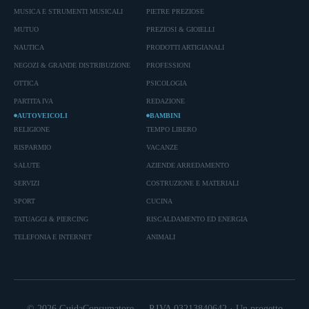
MUSICA E STRUMENTI MUSICALI
PIETRE PREZIOSE
MUTUO
PREZIOSI & GIOIELLI
NAUTICA
PRODOTTI ARTIGIANALI
NEGOZI & GRANDE DISTRIBUZIONE
PROFESSIONI
OTTICA
PSICOLOGIA
PARTITA IVA
REDAZIONE
AUTOVEICOLI
BAMBINI
RELIGIONE
TEMPO LIBERO
RISPARMIO
VACANZE
SALUTE
AZIENDE ARREDAMENTO
SERVIZI
COSTRUZIONE E MATERIALI
SPORT
CUCINA
TATUAGGI & PIERCING
RISCALDAMENTO ED ENERGIA
TELEFONIA E INTERNET
ANIMALI
© 2026 GuidaConsumatore — P.IVA 03213840642 · Un progetto