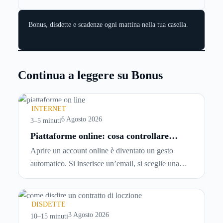
Bonus, disdette e scadenze ogni mattina nella tua casella.
Continua a leggere su Bonus
INTERNET
6 Agosto 2026
3–5 minuti
Piattaforme online: cosa controllare
prima di iscriversi e usare servizi in
Aprire un account online è diventato un gesto
tempo reale
automatico. Si inserisce un’email, si sceglie una
password, si accetta una serie di condizioni senza
leggerle davvero. Tutto avviene in pochi minuti,
spesso senza che ci si fermi a capire dove si sta
DISDETTE
entrando.
3 Agosto 2026
10–15 minuti