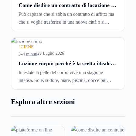
Come disdire un contratto di locazione in
modo corretto ed efficace
Può capitare che si abbia un contratto di affitto ma
che si voglia trasferirsi in una nuova città o si
abbiano problemi a pagare il canone, per cui si
comincia a cercare un’altra abitazione: è legittimo
chiedersi se è possibile
disdire il contratto di
IGIENE
locazione
prima che scada. In questa guida
29 Luglio 2026
3–4 minuti
capiremo come inviare la disdetta per un contratto
Lozione corpo: perché è la scelta ideale
per idratare la pelle in estate
di affitto.
In estate la pelle del corpo vive una stagione
intensa. Sole, sudore, mare, piscina, docce più
frequenti e aria condizionata possono renderla
meno morbida, più disidratata o semplicemente
Esplora altre sezioni
meno confortevole. Eppure, proprio nei mesi caldi,
molte persone smettono di applicare prodotti
idratanti perché temono texture pesanti, appiccicose
o difficili da assorbire.