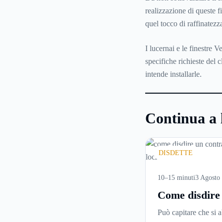
realizzazione di queste fi
quel tocco di raffinatezz
I lucernai e le finestre 
specifiche richieste del c
intende installarle.
Continua a 
DISDETTE
10–15 minuti
3 Agosto
Come disdire
contratto di
Può capitare che si 