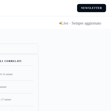
NEWSLETTER
Live · Sempre aggiornato
LI CORRELATI
10–15 minuti
minuti
–17 minuti