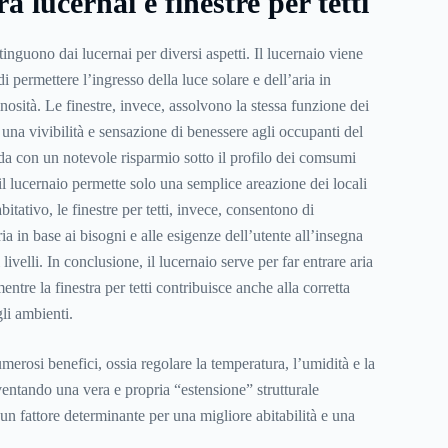
a lucernai e finestre per tetti
istinguono dai lucernai per diversi aspetti. Il lucernaio viene
i permettere l’ingresso della luce solare e dell’aria in
osità. Le finestre, invece, assolvono la stessa funzione dei
e una vivibilità e sensazione di benessere agli occupanti del
rda con un notevole risparmio sotto il profilo dei comsumi
e il lucernaio permette solo una semplice areazione dei locali
itativo, le finestre per tetti, invece, consentono di
ria in base ai bisogni e alle esigenze dell’utente all’insegna
ivelli. In conclusione, il lucernaio serve per far entrare aria
ntre la finestra per tetti contribuisce anche alla corretta
gli ambienti.
umerosi benefici, ossia regolare la temperatura, l’umidità e la
ventando una vera e propria “estensione” strutturale
 un fattore determinante per una migliore abitabilità e una