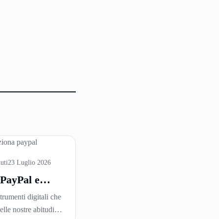
uti
23 Luglio 2026
 PayPal e
unziona: la
trumenti digitali che
 completa
elle nostre abitudini