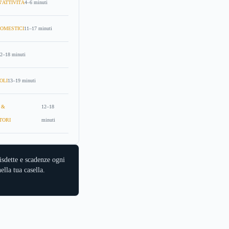
'ATTIVITÀ
4–6 minuti
OMESTICI
11–17 minuti
2–18 minuti
OLI
13–19 minuti
 &
12–18
TORI
minuti
isdette e scadenze ogni
ella tua casella.