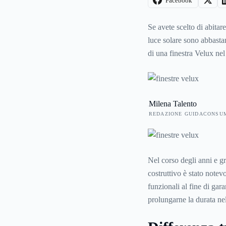
Facebook
Se avete scelto di abitare
luce solare sono abbastan
di una finestra Velux nel 
architettonica e può esse
l'ingresso di aria e di lu
uso abitativo.
Milena Talento
REDAZIONE GUIDACONSU
Nel corso degli anni e gr
costruttivo è stato notev
funzionali al fine di gar
prolungarne la durata ne