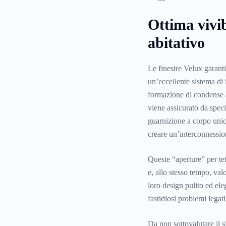
Ottima vivi
abitativo
Le finestre Velux garant
un’eccellente sistema di 
formazione di condense a
viene assicurato da specif
guarnizione a corpo unico
creare un’interconnession
Queste “aperture” per tet
e, allo stesso tempo, val
loro design pulito ed ele
fastidiosi problemi legati
Da non sottovalutare il s