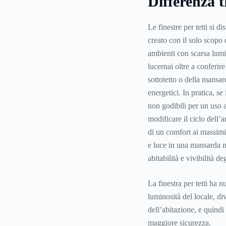
Differenza tr
Le finestre per tetti si d
creato con il solo scopo d
ambienti con scarsa lumin
lucernai oltre a conferir
sottotetto o della mansa
energetici. In pratica, s
non godibili per un uso ab
modificare il ciclo dell’a
di un comfort ai massimi l
e luce in una mansarda me
abitabilità e vivibilità de
La finestra per tetti ha n
luminosità del locale, di
dell’abitazione, e quindi
maggiore sicurezza.