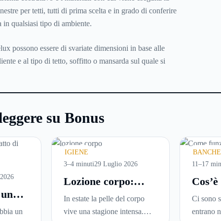
nestre per tetti, tutti di prima scelta e in grado di conferire
a in qualsiasi tipo di ambiente.
Velux possono essere di svariate dimensioni in base alle
liente e al tipo di tetto, soffitto o mansarda sul quale si
leggere su Bonus
IGIENE
BANCHE
3–4 minuti
29 Luglio 2026
11–17 min
 2026
Lozione corpo:
Cos’è
 un
perché è la scelta
come f
In estate la pelle del corpo
Ci sono s
ideale per idratare
guida
abbia un
vive una stagione intensa.
entrano n