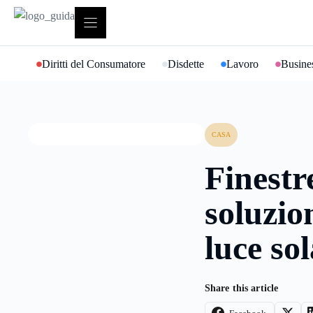
Vai
al
contenuto
Diritti del Consumatore
Disdette
Lavoro
Busines
CASA
Finestr
soluzion
luce so
Share this article