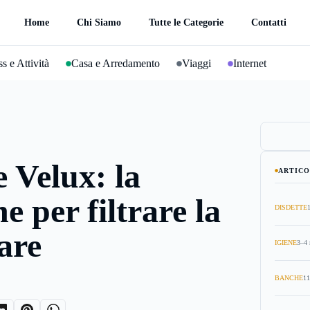
Home
Chi Siamo
Tutte le Categorie
Contatti
s e Attività
Casa e Arredamento
Viaggi
Internet
e Velux: la
ARTICO
e per filtrare la
DISDETTE
lare
IGIENE
3–4 
BANCHE
11