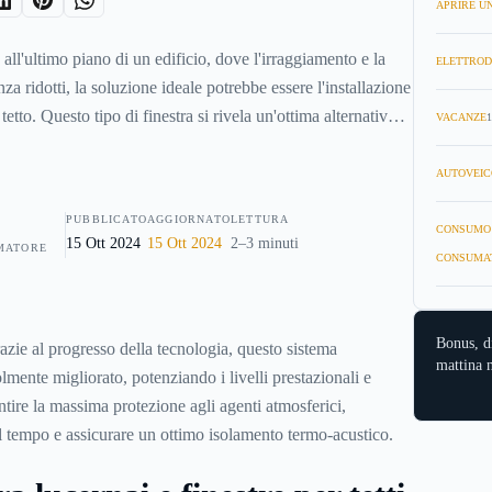
APRIRE UN
 all'ultimo piano di un edificio, dove l'irraggiamento e la
ELETTROD
za ridotti, la soluzione ideale potrebbe essere l'installazione
tetto. Questo tipo di finestra si rivela un'ottima alternativa
VACANZE
1
re facilmente inserita in un tetto a falda, agevolando così
ce in quei sottotetti freddi e, molto spesso, non fruibili per
AUTOVEIC
PUBBLICATO
AGGIORNATO
LETTURA
CONSUMO
15 Ott 2024
15 Ott 2024
2–3 minuti
MATORE
CONSUMA
Bonus, d
azie al progresso della tecnologia, questo sistema
mattina n
olmente migliorato, potenziando i livelli prestazionali e
antire la massima protezione agli agenti atmosferici,
l tempo e assicurare un ottimo isolamento termo-acustico.