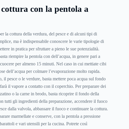
 cottura con la pentola a
r la cottura della verdura, del pesce e di alcuni tipi di
mplice, ma è indispensabile conoscere le varie tipologie di
tere in pratica per sfruttare a pieno le sue potenzialità.
basta riempire la pentola con dell’acqua, in genere pari a
 cuocere per almeno 15 minuti. Nel caso in cui mettiate cibi
dose dell’acqua per colmare l’evaporazione molto rapida.
o, il pesce o le verdure, basta mettere poca acqua sul fondo
o farà il vapore a contatto con il coperchio. Per preparare dei
zatino o la carne in brodo, basta ricoprire il fondo della
on tutti gli ingredienti della preparazione, accendere il fuoco
sce dalla valvola, abbassare il fuoco e continuare la cottura.
eparare marmellate e conserve, con la pentola a pressione
barattoli e vari utensili per la cucina. Potrete così