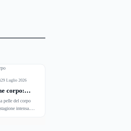
i
29 Luglio 2026
ne corpo:
 è la scelta
la pelle del corpo
 per idratare
stagione intensa.
e in estate
ore, mare, piscina,
 frequenti e aria