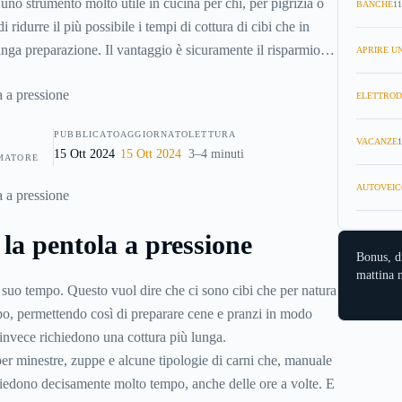
uno strumento molto utile in cucina per chi, per pigrizia o
BANCHE
11
i ridurre il più possibile i tempi di cottura di cibi che in
nga preparazione. Il vantaggio è sicuramente il risparmio di
APRIRE UN
 sapore degli alimenti che rimane intatto. Ecco allora quali
lla pentola a pressione e come fare a utilizzarla in cucina.
ELETTROD
PUBBLICATO
AGGIORNATO
LETTURA
VACANZE
1
15 Ott 2024
15 Ott 2024
3–4 minuti
MATORE
AUTOVEIC
la pentola a pressione
Bonus, d
mattina n
l suo tempo. Questo vuol dire che ci sono cibi che per natura
o, permettendo così di preparare cene e pranzi in modo
 invece richiedono una cottura più lunga.
per minestre, zuppe e alcune tipologie di carni che, manuale
hiedono decisamente molto tempo, anche delle ore a volte. E