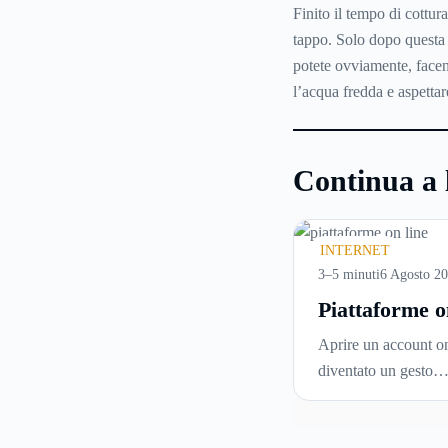
Finito il tempo di cottura
tappo. Solo dopo questa o
potete ovviamente, facen
l’acqua fredda e aspettare
Continua a 
INTERNET
3–5 minuti
6 Agosto 2
Piattaforme o
cosa controll
Aprire un account on
prima di iscri
diventato un gesto
e usare serviz
automatico. Si inseri
tempo reale
un’email, si sceglie 