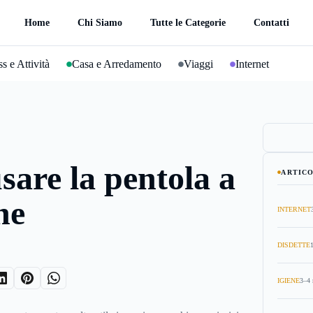
Home
Chi Siamo
Tutte le Categorie
Contatti
s e Attività
Casa e Arredamento
Viaggi
Internet
are la pentola a
ARTICO
ne
INTERNET
DISDETTE
IGIENE
3–4 