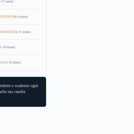
–17 minuti
'ATTIVITÀ
4–6 minuti
OMESTICI
11–17 minuti
2–18 minuti
OLI
13–19 minuti
isdette e scadenze ogni
ella tua casella.