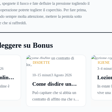
, spegnete il fuoco e fate defluire la pressione togliendo il
perazione potrete togliere il coperchio. Per fare prima,
do sempre molta attenzione, mettere la pentola sotto
 che si raffreddi.
leggere su Bonus
DISDETTE
IGIENE
026
3–4 minut
10–15 minuti
3 Agosto 2026
nline:
Lozio
Come disdire un
are
perché
line è
In estate 
contratto di
versi
ideale
Può capitare che si abbia un
vive una 
locazione in modo
i in
la pell
sce
contratto di affitto ma che si
Sole, sud
corretto ed efficace
una
voglia trasferirsi in una nuova
docce più