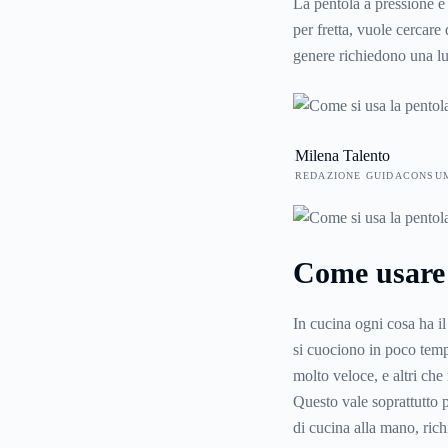
La pentola a pressione è 
per fretta, vuole cercare d
genere richiedono una lu
tempo, cui si aggiunge il
sono le caratteristiche de
Milena Talento
REDAZIONE GUIDACONSU
Come usare 
In cucina ogni cosa ha i
si cuociono in poco temp
molto veloce, e altri che
Questo vale soprattutto 
di cucina alla mano, ric