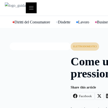
Vai
al
contenuto
Diritti del Consumatore
Disdette
Lavoro
Busines
ELETTRODOMESTICI
Come us
pressio
Share this article
Facebook