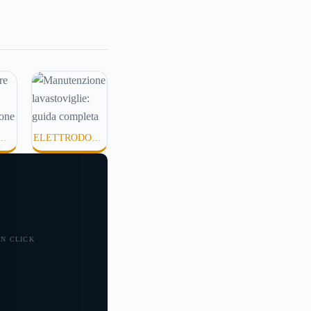
nata possono
 meno morbida, più
ta o semplicemente
fortevole. Eppure,
ei mesi caldi, molte
mettono di applicare
idratanti perché
xture pesanti,
ELETTRODOME
e o difficili da
TÀ
STICI
.
 UN CLICK