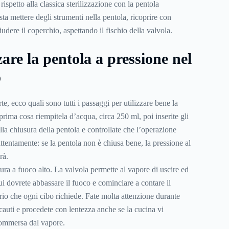
ispetto alla classica sterilizzazione con la pentola
asta mettere degli strumenti nella pentola, ricoprire con
udere il coperchio, aspettando il fischio della valvola.
are la pentola a pressione nel
o
te, ecco quali sono tutti i passaggi per utilizzare bene la
prima cosa riempitela d’acqua, circa 250 ml, poi inserite gli
lla chiusura della pentola e controllate che l’operazione
ttentamente: se la pentola non è chiusa bene, la pressione al
rà.
ura a fuoco alto. La valvola permette al vapore di uscire ed
i dovrete abbassare il fuoco e cominciare a contare il
rio che ogni cibo richiede. Fate molta attenzione durante
cauti e procedete con lentezza anche se la cucina vi
sommersa dal vapore.