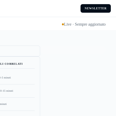
NEWSLETTER
Live · Sempre aggiornato
LI CORRELATI
3–5 minuti
10–15 minuti
minuti