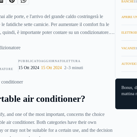
BANCHE
11
ai alle porte, e l'arrivo del grande caldo costringerà le
APRIRE UN
 le fatidiche sette camicie. Per aumentare il comfort fra le
 quindi, è importante poter contare su un condizionatore.
ELETTROD
estico indispensabile, soprattutto per la qualità di vita di
li anziani. Quali sono, dunque, i fattori da tenere a mente
VACANZE
1
PUBBLICATO
AGGIORNATO
LETTURA
AUTOVEIC
15 Ott 2024
15 Ott 2024
2–3 minuti
MATORE
Bonus, d
mattina n
table air conditioner?
rify, and one of the most important, concerns the choice
ble air conditioner. Both categories have their own
y or may not be suitable for a certain use, and the decision