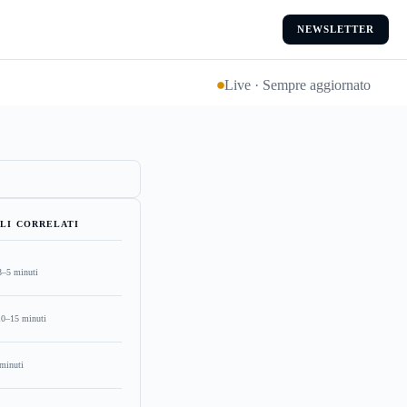
NEWSLETTER
Live · Sempre aggiornato
LI CORRELATI
3–5 minuti
10–15 minuti
minuti