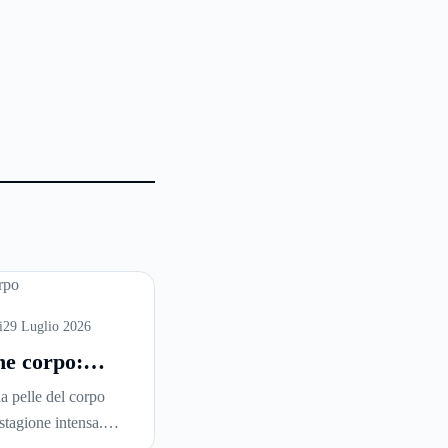
i
29 Luglio 2026
ne corpo:
 è la scelta
la pelle del corpo
 per idratare
stagione intensa.
e in estate