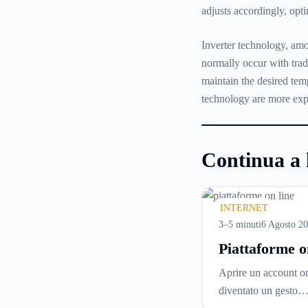
adjusts accordingly, op
Inverter technology, amo
normally occur with tradi
maintain the desired temp
technology are more expe
Continua a 
INTERNET
3–5 minuti
6 Agosto 2
Piattaforme o
cosa controll
Aprire un account on
prima di iscri
diventato un gesto
e usare serviz