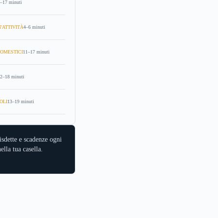
–17 minuti
'ATTIVITÀ
4–6 minuti
OMESTICI
11–17 minuti
2–18 minuti
OLI
13–19 minuti
isdette e scadenze ogni
ella tua casella.