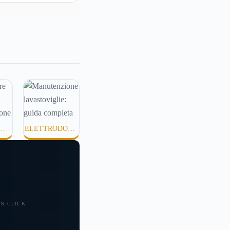
ore, mare, piscina,
 frequenti e aria
nata possono
 meno morbida, più
ta o semplicemente
fortevole. Eppure,
ei mesi caldi, molte
mettono di applicare
idratanti perché
xture pesanti,
ELETTRODOME
e o difficili da
TÀ
STICI
.
 UN CLICK