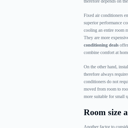
therefore depends on the
Fixed air conditioners ens
superior performance co
cooling an entire room m
They are more expensive
conditioning deals
offer
combine comfort at home
On the other hand, insta
therefore always requires
conditioners do not requi
moved from room to room
more suitable for small s
Room size 
Another factor to conside