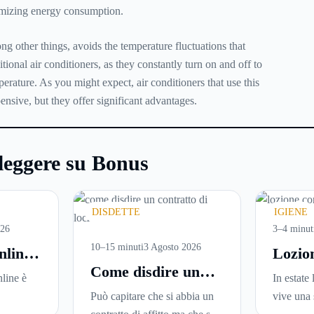
timizing energy consumption.
ng other things, avoids the temperature fluctuations that
tional air conditioners, as they constantly turn on and off to
erature. As you might expect, air conditioners that use this
nsive, but they offer significant advantages.
leggere su Bonus
DISDETTE
IGIENE
026
3–4 minut
10–15 minuti
3 Agosto 2026
nline:
Lozio
Come disdire un
are
perché
line è
In estate 
contratto di
versi
ideale
Può capitare che si abbia un
vive una 
locazione in modo
i in
la pell