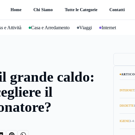
Home
Chi Siamo
Tutte le Categorie
Contatti
s e Attività
Casa e Arredamento
Viaggi
Internet
il grande caldo:
ARTICO
gliere il
INTERNET
onatore?
DISDETTE
IGIENE
3–4 