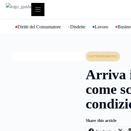
Vai
al
contenuto
Diritti del Consumatore
Disdette
Lavoro
Busines
ELETTRODOMESTICI
Arriva 
come sce
condizi
Share this article