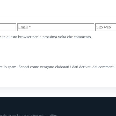
Email
Sito
web
eb in questo browser per la prossima volta che commento.
rre lo spam.
Scopri come vengono elaborati i dati derivati dai commenti
.
wsletter — Guide e bonus ogni mattina