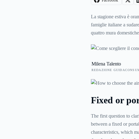
Facebook
La stagione estiva è oram
famiglie italiane a sudare
quattro mura domestiche,
Si tratta di un elettrodom
soggetti a rischio come g
prima di sceglierne uno?
Milena Talento
REDAZIONE GUIDACONSU
Fixed or por
The first question to cla
between a fixed or porta
characteristics, which ma