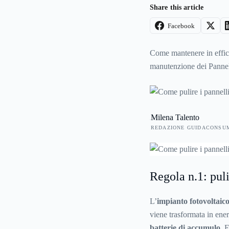
Share this article
Facebook
Come mantenere in effici
manutenzione dei Pannel
Milena Talento
REDAZIONE GUIDACONSU
Regola n.1: pul
L’
impianto fotovoltaic
viene trasformata in ene
batterie di accumulo
. 