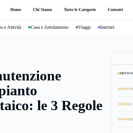
Home
Chi Siamo
Tutte le Categorie
Contatti
s e Attività
Casa e Arredamento
Viaggi
Internet
utenzione
ARTICO
pianto
DISDETTE
taico: le 3 Regole
IGIENE
3–4 
BANCHE
11