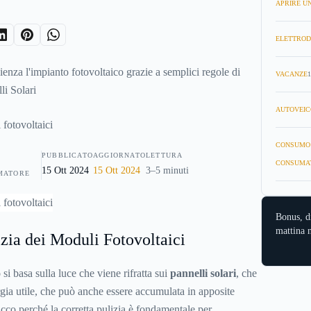
APRIRE UN
ELETTROD
enza l'impianto fotovoltaico grazie a semplici regole di
VACANZE
1
li Solari
AUTOVEIC
CONSUMO
PUBBLICATO
AGGIORNATO
LETTURA
CONSUMA
15 Ott 2024
15 Ott 2024
3–5 minuti
MATORE
Bonus, d
mattina n
izia dei Moduli Fotovoltaici
o
si basa sulla luce che viene rifratta sui
pannelli solari
, che
rgia utile, che può anche essere accumulata in apposite
Ecco perché la corretta pulizia è fondamentale per