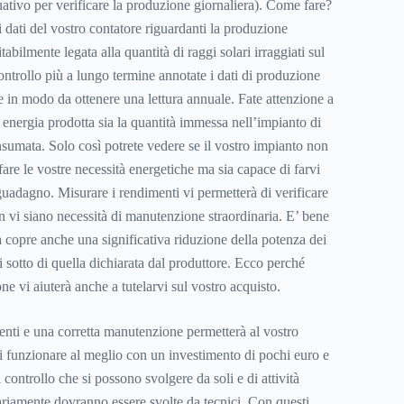
tivo per verificare la produzione giornaliera). Come fare?
 dati del vostro contatore riguardanti la produzione
tabilmente legata alla quantità di raggi solari irraggiati sul
ontrollo più a lungo termine annotate i dati di produzione
 in modo da ottenere una lettura annuale. Fate attenzione a
i energia prodotta sia la quantità immessa nell’impianto di
sumata. Solo così potrete vedere se il vostro impianto non
fare le vostre necessità energetiche ma sia capace di farvi
uadagno. Misurare i rendimenti vi permetterà di verificare
n vi siano necessità di manutenzione straordinaria. E’ bene
a copre anche una significativa riduzione della potenza dei
di sotto di quella dichiarata dal produttore. Ecco perché
e vi aiuterà anche a tutelarvi sul vostro acquisto.
nti e una corretta manutenzione permetterà al vostro
 funzionare al meglio con un investimento di pochi euro e
di controllo che si possono svolgere da soli e di attività
ariamente dovranno essere svolte da tecnici. Con questi