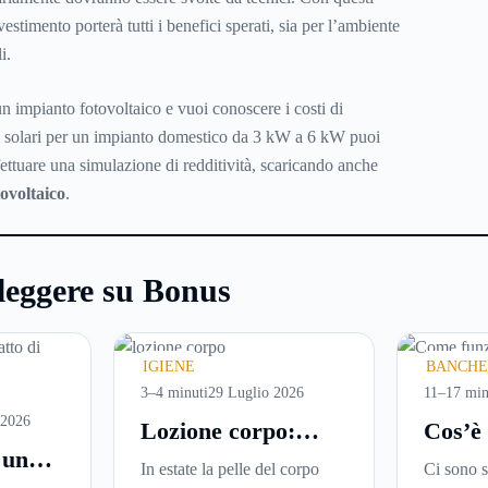
estimento porterà tutti i benefici sperati, sia per l’ambiente
i.
n impianto fotovoltaico e vuoi conoscere i costi di
li solari per un impianto domestico da 3 kW a 6 kW puoi
ettuare una simulazione di redditività, scaricando anche
ovoltaico
.
leggere su Bonus
IGIENE
BANCHE
3–4 minuti
29 Luglio 2026
11–17 min
 2026
Lozione corpo:
Cos’è
 un
perché è la scelta
come f
In estate la pelle del corpo
Ci sono s