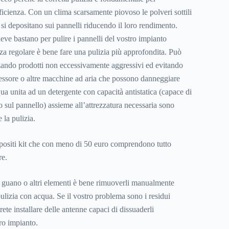
ficienza. Con un clima scarsamente piovoso le polveri sottili
si depositano sui pannelli riducendo il loro rendimento.
neve bastano per pulire i pannelli del vostro impianto
za regolare è bene fare una pulizia più approfondita. Può
izzando prodotti non eccessivamente aggressivi ed evitando
essore o altre macchine ad aria che possono danneggiare
ua unita ad un detergente con capacità antistatica (capace di
o sul pannello) assieme all’attrezzatura necessaria sono
 la pulizia.
positi kit che con meno di 50 euro comprendono tutto
re.
o guano o altri elementi è bene rimuoverli manualmente
ulizia con acqua. Se il vostro problema sono i residui
rete installare delle antenne capaci di dissuaderli
ro impianto.