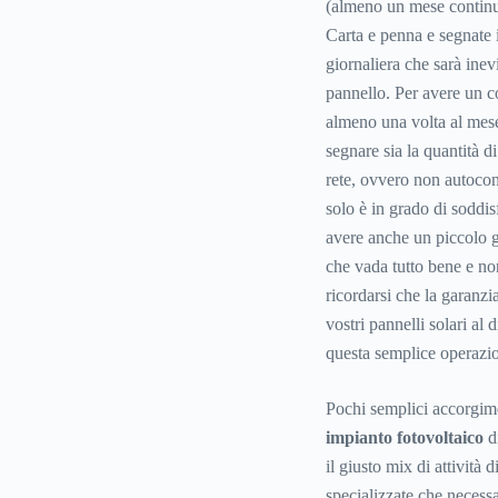
(almeno un mese continua
Carta e penna e segnate i
giornaliera che sarà inevi
pannello. Per avere un c
almeno una volta al mese
segnare sia la quantità d
rete, ovvero non autocon
solo è in grado di soddis
avere anche un piccolo g
che vada tutto bene e no
ricordarsi che la garanzi
vostri pannelli solari al 
questa semplice operazion
Pochi semplici accorgime
impianto fotovoltaico
di
il giusto mix di attività 
specializzate che necess