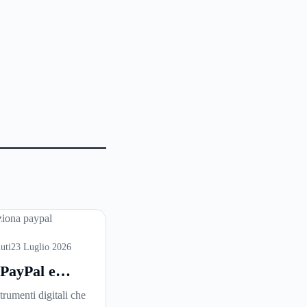
uti
23 Luglio 2026
 PayPal e
unziona: la
trumenti digitali che