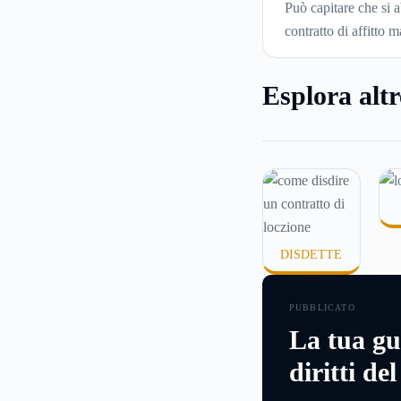
contratto di
Può capitare che si 
locazione in 
contratto di affitto m
corretto ed ef
voglia trasferirsi in
città o si abbiano pr
Esplora altr
pagare il canone, per
comincia a cercare u
abitazione: è legitti
chiedersi se è possib
disdire il contratto 
locazione
prima che 
questa guida capir
DISDETTE
inviare la disdetta p
contratto di affitto.
PUBBLICATO
La tua gu
diritti de