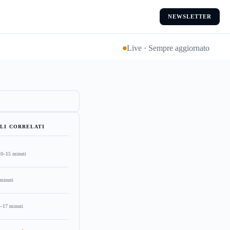
NEWSLETTER
Live · Sempre aggiornato
LI CORRELATI
10–15 minuti
minuti
–17 minuti