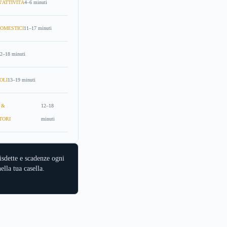
'ATTIVITÀ
4–6 minuti
OMESTICI
11–17 minuti
2–18 minuti
OLI
13–19 minuti
 &
12–18
TORI
minuti
isdette e scadenze ogni
ella tua casella.