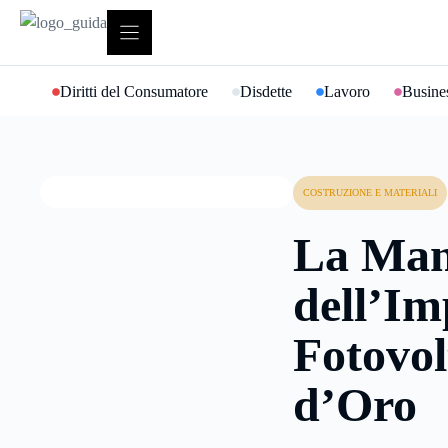
Vai
al
contenuto
Diritti del Consumatore
Disdette
Lavoro
Busines
COSTRUZIONE E MATERIALI
La Man
dell’Im
Fotovol
d’Oro