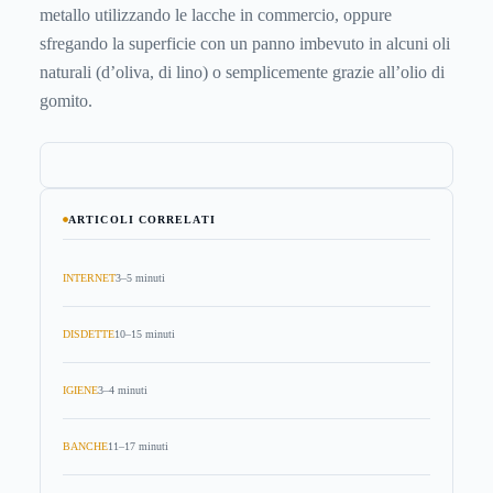
metallo utilizzando le lacche in commercio, oppure
sfregando la superficie con un panno imbevuto in alcuni oli
naturali (d’oliva, di lino) o semplicemente grazie all’olio di
gomito.
ARTICOLI CORRELATI
INTERNET
3–5 minuti
DISDETTE
10–15 minuti
IGIENE
3–4 minuti
BANCHE
11–17 minuti