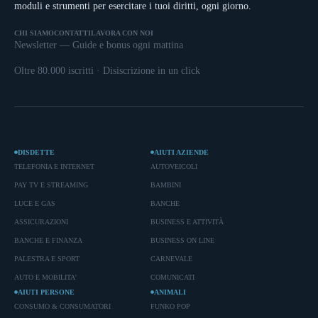
moduli e strumenti per esercitare i tuoi diritti, ogni giorno.
CHI SIAMO
CONTATTI
LAVORA CON NOI
Newsletter — Guide e bonus ogni mattina
Oltre 80.000 iscritti · Disiscrizione in un click
DISDETTE
AIUTI AZIENDE
TELEFONIA E INTERNET
AUTOVEICOLI
PAY TV E STREAMING
BAMBINI
LUCE E GAS
BANCHE
ASSICURAZIONI
BUSINESS E ATTIVITÀ
BANCHE E FINANZA
BUSINESS ON LINE
PALESTRA E SPORT
CARNEVALE
AUTO E MOBILITA'
COMUNICATI
AIUTI PERSONE
ANIMALI
CONSUMO & CONSUMATORI
FUNKO POP