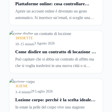
Piattaforme online: cosa controllare
prima di iscriversi e usare servizi in
Aprire un account online è diventato un gesto
tempo reale
automatico. Si inserisce un’email, si sceglie una
password, si accetta una serie di condizioni senza
leggerle davvero. Tutto avviene in pochi minuti,
spesso senza che ci si fermi a capire dove si sta
DISDETTE
entrando.
3 Agosto 2026
10–15 minuti
Come disdire un contratto di locazione in
modo corretto ed efficace
Può capitare che si abbia un contratto di affitto ma
che si voglia trasferirsi in una nuova città o si
abbiano problemi a pagare il canone, per cui si
comincia a cercare un’altra abitazione: è legittimo
chiedersi se è possibile
disdire il contratto di
IGIENE
locazione
prima che scada. In questa guida
29 Luglio 2026
3–4 minuti
capiremo come inviare la disdetta per un contratto
Lozione corpo: perché è la scelta ideale
per idratare la pelle in estate
di affitto.
In estate la pelle del corpo vive una stagione