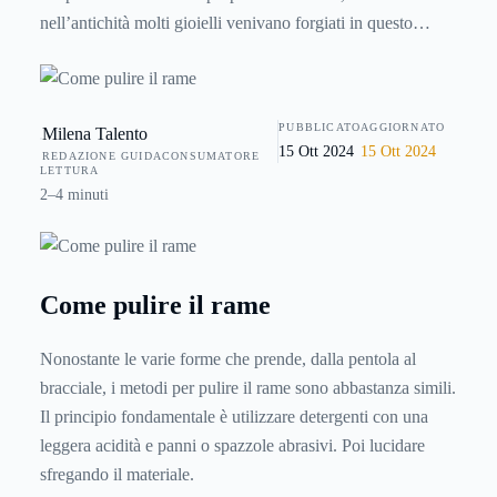
nell’antichità molti gioielli venivano forgiati in questo
metallo. È inoltre un ottimo conduttore di calore, non a caso
pentole e padelle in rame sono molto apprezzate dagli chef
di tutto il mondo. Il rame è anche un conduttore di elettricità
PUBBLICATO
AGGIORNATO
Milena Talento
ed è estremamente malleabile. Sia la tecnologia che l’arte
15 Ott 2024
15 Ott 2024
REDAZIONE GUIDACONSUMATORE
sfruttano le sue capacità uniche. Tuttavia, il rame ha un
LETTURA
problema, si ossida, diventando color verde o azzurrino.
2–4 minuti
Ecco quattro consigli per mantenerlo sempre brillante nel
tempo.
Come pulire il rame
Nonostante le varie forme che prende, dalla pentola al
bracciale, i metodi per pulire il rame sono abbastanza simili.
Il principio fondamentale è utilizzare detergenti con una
leggera acidità e panni o spazzole abrasivi. Poi lucidare
sfregando il materiale.