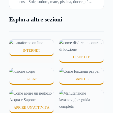
intensa. Sole, sudore, mare, piscina, docce più
frequenti e aria condizionata possono renderla
meno morbida, più disidratata o semplicemente
Esplora altre sezioni
meno confortevole. Eppure, proprio nei mesi caldi,
molte persone smettono di applicare prodotti
idratanti perché temono texture pesanti, appiccicose
o difficili da assorbire.
INTERNET
DISDETTE
IGIENE
BANCHE
APRIRE UN'ATTIVITÀ