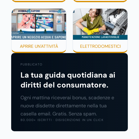
APRIRE UN'ATTIVITÀ
ELETTRODOMESTICI
PUBBLICATO
La tua guida quotidiana ai
diritti del consumatore.
Ogni mattina riceverai bonus, scadenze e
nuove disdette direttamente nella tua
casella email. Gratis. Senza spam.
80.000+ ISCRITTI · DISISCRIZIONE IN UN CLICK