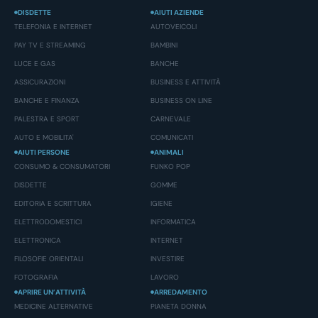
DISDETTE
AIUTI AZIENDE
TELEFONIA E INTERNET
AUTOVEICOLI
PAY TV E STREAMING
BAMBINI
LUCE E GAS
BANCHE
ASSICURAZIONI
BUSINESS E ATTIVITÀ
BANCHE E FINANZA
BUSINESS ON LINE
PALESTRA E SPORT
CARNEVALE
AUTO E MOBILITA'
COMUNICATI
AIUTI PERSONE
ANIMALI
CONSUMO & CONSUMATORI
FUNKO POP
DISDETTE
GOMME
EDITORIA E SCRITTURA
IGIENE
ELETTRODOMESTICI
INFORMATICA
ELETTRONICA
INTERNET
FILOSOFIE ORIENTALI
INVESTIRE
FOTOGRAFIA
LAVORO
APRIRE UN’ATTIVITÀ
ARREDAMENTO
MEDICINE ALTERNATIVE
PIANETA DONNA