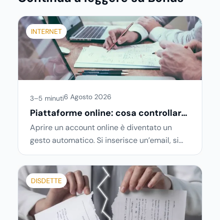
INTERNET
6 Agosto 2026
3–5 minuti
Piattaforme online: cosa controllare
prima di iscriversi e usare servizi in
Aprire un account online è diventato un
tempo reale
gesto automatico. Si inserisce un’email, si
sceglie una password, si accetta una serie
di condizioni senza leggerle davvero. Tutto
avviene in pochi minuti, spesso senza che ci
DISDETTE
si fermi a capire dove si sta entrando.