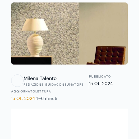
vasta e articolata, tanto da trasformare la
tappezzeria, nella sua accezione più moderna, in
wall design. Diversamente da come accadeva in
passato infatti, in particolare negli anni ’70, dove a
dominare erano fondamentalmente le figure
geometriche o astratte, oggi la carta da parati può
essere considerata un vero e proprio elemento
d’arredo, grazie all’acquisizione di soggetti
innovativi che ben si sposano col gusto moderno e
PUBBLICATO
Milena Talento
minimalista delle abitazioni attuali.
15 Ott 2024
REDAZIONE GUIDACONSUMATORE
AGGIORNATO
LETTURA
15 Ott 2024
4–6 minuti