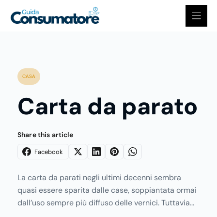
Vai
al
contenuto
CASA
Carta da parato
Share this article
Facebook
La carta da parati negli ultimi decenni sembra
quasi essere sparita dalle case, soppiantata ormai
dall’uso sempre più diffuso delle vernici. Tuttavia
l’offerta che si trova ancora in commercio è molto