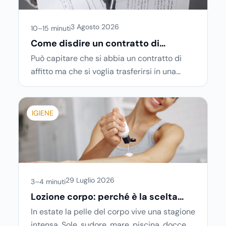
3 Agosto 2026
10–15 minuti
Come disdire un contratto di
locazione in modo corretto ed
Può capitare che si abbia un contratto di
efficace
affitto ma che si voglia trasferirsi in una
nuova città o si abbiano problemi a pagare il
canone, per cui si comincia a cercare
un’altra abitazione: è legittimo chiedersi se è
IGIENE
possibile
disdire il contratto di locazione
prima che scada. In questa guida capiremo
come inviare la disdetta per un contratto di
affitto.
29 Luglio 2026
3–4 minuti
Lozione corpo: perché è la scelta
ideale per idratare la pelle in estate
In estate la pelle del corpo vive una stagione
intensa. Sole, sudore, mare, piscina, docce