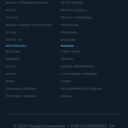
MUSICA E STRUMENTI MUSICALI
PIETRE PREZIOSE
MUTUO
PREZIOSI & GIOIELLI
NAUTICA
PRODOTTI ARTIGIANALI
NEGOZI & GRANDE DISTRIBUZIONE
PROFESSIONI
OTTICA
PSICOLOGIA
PARTITA IVA
REDAZIONE
AUTOVEICOLI
BAMBINI
RELIGIONE
TEMPO LIBERO
RISPARMIO
VACANZE
SALUTE
AZIENDE ARREDAMENTO
SERVIZI
COSTRUZIONE E MATERIALI
SPORT
CUCINA
TATUAGGI & PIERCING
RISCALDAMENTO ED ENERGIA
TELEFONIA E INTERNET
ANIMALI
© 2026 GuidaConsumatore — P.IVA 03213840642 · Un