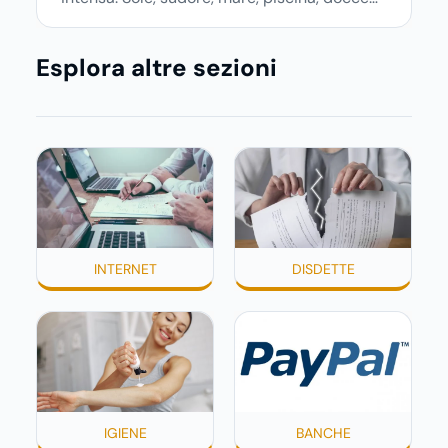
più frequenti e aria condizionata possono
renderla meno morbida, più disidratata o
Esplora altre sezioni
semplicemente meno confortevole. Eppure,
proprio nei mesi caldi, molte persone
smettono di applicare prodotti idratanti
perché temono texture pesanti, appiccicose
o difficili da assorbire.
INTERNET
DISDETTE
IGIENE
BANCHE