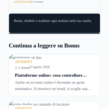
AUTOVEICOLI
13–19 minuti
Bonus, disdette e scadenze ogni mattina nella tua casella.
Continua a leggere su Bonus
INTERNET
6 Agosto 2026
3–5 minuti
Piattaforme online: cosa controllare
prima di iscriversi e usare servizi in
Aprire un account online è diventato un gesto
tempo reale
automatico. Si inserisce un’email, si sceglie una
password, si accetta una serie di condizioni senza
leggerle davvero. Tutto avviene in pochi minuti,
spesso senza che ci si fermi a capire dove si sta
DISDETTE