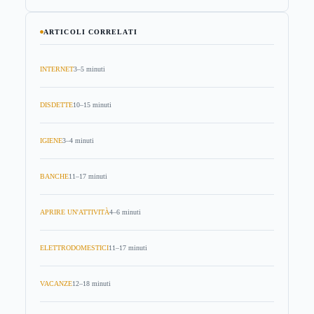
ARTICOLI CORRELATI
INTERNET
3–5 minuti
DISDETTE
10–15 minuti
IGIENE
3–4 minuti
BANCHE
11–17 minuti
APRIRE UN'ATTIVITÀ
4–6 minuti
ELETTRODOMESTICI
11–17 minuti
VACANZE
12–18 minuti