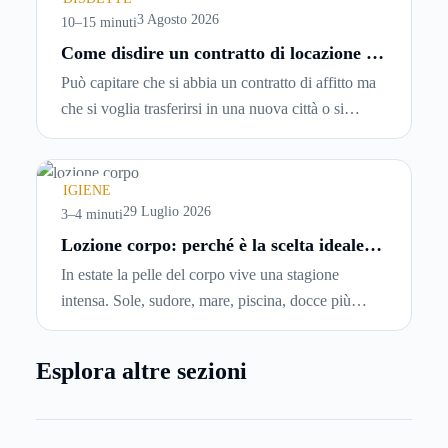
entrando.
3 Agosto 2026
10–15 minuti
Come disdire un contratto di locazione in
modo corretto ed efficace
Può capitare che si abbia un contratto di affitto ma
che si voglia trasferirsi in una nuova città o si
abbiano problemi a pagare il canone, per cui si
comincia a cercare un’altra abitazione: è legittimo
chiedersi se è possibile
disdire il contratto di
IGIENE
locazione
prima che scada. In questa guida
29 Luglio 2026
3–4 minuti
capiremo come inviare la disdetta per un contratto
Lozione corpo: perché è la scelta ideale
per idratare la pelle in estate
di affitto.
In estate la pelle del corpo vive una stagione
intensa. Sole, sudore, mare, piscina, docce più
frequenti e aria condizionata possono renderla
meno morbida, più disidratata o semplicemente
Esplora altre sezioni
meno confortevole. Eppure, proprio nei mesi caldi,
molte persone smettono di applicare prodotti
idratanti perché temono texture pesanti, appiccicose