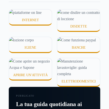
idratanti perché temono texture pesanti, appiccicose
o difficili da assorbire.
INTERNET
DISDETTE
IGIENE
BANCHE
APRIRE UN'ATTIVITÀ
ELETTRODOMESTICI
PUBBLICATO
La tua guida quotidiana ai