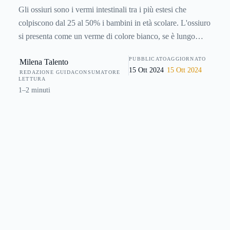
Gli ossiuri sono i vermi intestinali tra i più estesi che
colpiscono dal 25 al 50% i bambini in età scolare. L'ossiuro
si presenta come un verme di colore bianco, se è lungo
pochi millimetri si tratta di un maschio, se invece supera il
PUBBLICATO
AGGIORNATO
Milena Talento
centimetro è una femmina. Gli ossiuri vivono e si
15 Ott 2024
15 Ott 2024
REDAZIONE GUIDACONSUMATORE
riproducono solo nell'intestino. Al di fuori dell'intestino, le
LETTURA
uova di questi parassiti vivono in ambienti umidità per
1–2 minuti
alcuni giorni. Una volta che le uova si schiudono, i vermi si
sviluppano nei primi tratti dell'intestino (intestino tenue)
fino a raggiungere l'intestino cieco (il tratto del colon e del
retto) fino ad arrivare all'appendice.