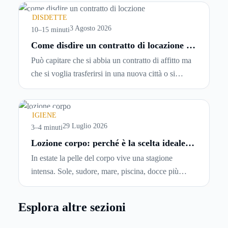
leggerle davvero. Tutto avviene in pochi minuti,
spesso senza che ci si fermi a capire dove si sta
DISDETTE
entrando.
3 Agosto 2026
10–15 minuti
Come disdire un contratto di locazione in
modo corretto ed efficace
Può capitare che si abbia un contratto di affitto ma
che si voglia trasferirsi in una nuova città o si
abbiano problemi a pagare il canone, per cui si
comincia a cercare un’altra abitazione: è legittimo
chiedersi se è possibile
disdire il contratto di
IGIENE
locazione
prima che scada. In questa guida
29 Luglio 2026
3–4 minuti
capiremo come inviare la disdetta per un contratto
Lozione corpo: perché è la scelta ideale
per idratare la pelle in estate
di affitto.
In estate la pelle del corpo vive una stagione
intensa. Sole, sudore, mare, piscina, docce più
frequenti e aria condizionata possono renderla
meno morbida, più disidratata o semplicemente
Esplora altre sezioni
meno confortevole. Eppure, proprio nei mesi caldi,
molte persone smettono di applicare prodotti