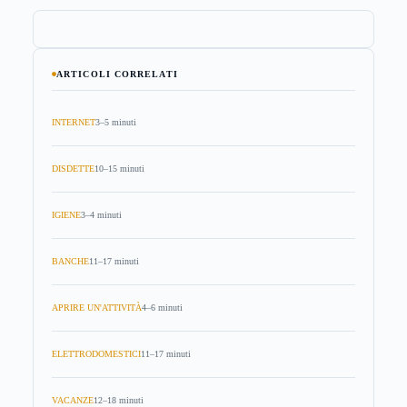
ARTICOLI CORRELATI
INTERNET
3–5 minuti
DISDETTE
10–15 minuti
IGIENE
3–4 minuti
BANCHE
11–17 minuti
APRIRE UN'ATTIVITÀ
4–6 minuti
ELETTRODOMESTICI
11–17 minuti
VACANZE
12–18 minuti