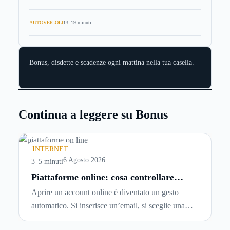
AUTOVEICOLI
13–19 minuti
Bonus, disdette e scadenze ogni mattina nella tua casella.
Continua a leggere su Bonus
INTERNET
6 Agosto 2026
3–5 minuti
Piattaforme online: cosa controllare
prima di iscriversi e usare servizi in
Aprire un account online è diventato un gesto
tempo reale
automatico. Si inserisce un’email, si sceglie una
password, si accetta una serie di condizioni senza