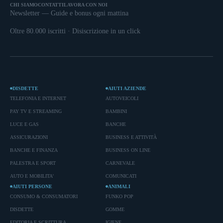
CHI SIAMO
CONTATTI
LAVORA CON NOI
Newsletter — Guide e bonus ogni mattina
Oltre 80.000 iscritti · Disiscrizione in un click
DISDETTE
AIUTI AZIENDE
TELEFONIA E INTERNET
AUTOVEICOLI
PAY TV E STREAMING
BAMBINI
LUCE E GAS
BANCHE
ASSICURAZIONI
BUSINESS E ATTIVITÀ
BANCHE E FINANZA
BUSINESS ON LINE
PALESTRA E SPORT
CARNEVALE
AUTO E MOBILITA'
COMUNICATI
AIUTI PERSONE
ANIMALI
CONSUMO & CONSUMATORI
FUNKO POP
DISDETTE
GOMME
EDITORIA E SCRITTURA
IGIENE