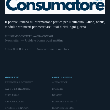
Il portale italiano di informazione pratica per il cittadino. Guide, bonus,
moduli e strumenti per esercitare i tuoi diritti, ogni giorno.
CHI SIAMO
CONTATTI
LAVORA CON NOI
Newsletter — Guide e bonus ogni mattina
Oltre 80.000 iscritti · Disiscrizione in un click
DISDETTE
AIUTI AZIENDE
TELEFONIA E INTERNET
AUTOVEICOLI
PAY TV E STREAMING
BAMBINI
LUCE E GAS
BANCHE
ASSICURAZIONI
BUSINESS E ATTIVITÀ
BANCHE E FINANZA
BUSINESS ON LINE