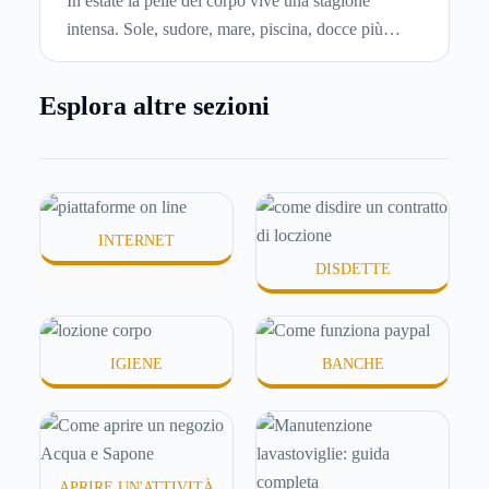
In estate la pelle del corpo vive una stagione
intensa. Sole, sudore, mare, piscina, docce più
frequenti e aria condizionata possono renderla
meno morbida, più disidratata o semplicemente
Esplora altre sezioni
meno confortevole. Eppure, proprio nei mesi caldi,
molte persone smettono di applicare prodotti
idratanti perché temono texture pesanti, appiccicose
o difficili da assorbire.
INTERNET
DISDETTE
IGIENE
BANCHE
APRIRE UN'ATTIVITÀ