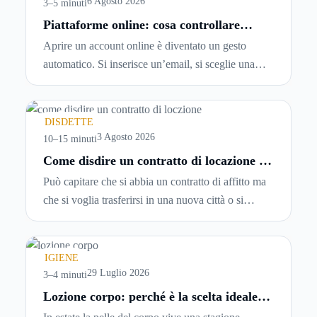
6 Agosto 2026
3–5 minuti
Piattaforme online: cosa controllare
prima di iscriversi e usare servizi in
Aprire un account online è diventato un gesto
tempo reale
automatico. Si inserisce un’email, si sceglie una
password, si accetta una serie di condizioni senza
leggerle davvero. Tutto avviene in pochi minuti,
spesso senza che ci si fermi a capire dove si sta
DISDETTE
entrando.
3 Agosto 2026
10–15 minuti
Come disdire un contratto di locazione in
modo corretto ed efficace
Può capitare che si abbia un contratto di affitto ma
che si voglia trasferirsi in una nuova città o si
abbiano problemi a pagare il canone, per cui si
comincia a cercare un’altra abitazione: è legittimo
chiedersi se è possibile
disdire il contratto di
IGIENE
locazione
prima che scada. In questa guida
29 Luglio 2026
3–4 minuti
capiremo come inviare la disdetta per un contratto
Lozione corpo: perché è la scelta ideale
per idratare la pelle in estate
di affitto.