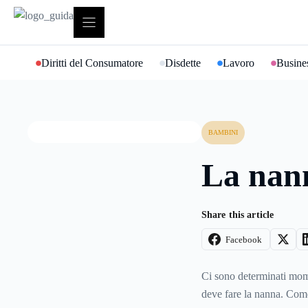
Vai
al
contenuto
Diritti del Consumatore
Disdette
Lavoro
Busines
BAMBINI
La nan
Share this article
Facebook
Ci sono determinati mom
deve fare la nanna. Com