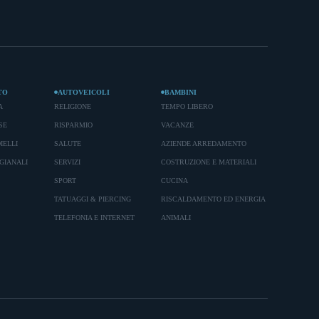
TO
AUTOVEICOLI
BAMBINI
A
RELIGIONE
TEMPO LIBERO
SE
RISPARMIO
VACANZE
IELLI
SALUTE
AZIENDE ARREDAMENTO
GIANALI
SERVIZI
COSTRUZIONE E MATERIALI
SPORT
CUCINA
TATUAGGI & PIERCING
RISCALDAMENTO ED ENERGIA
TELEFONIA E INTERNET
ANIMALI