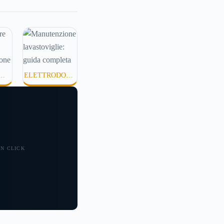
ta o semplicemente
fortevole. Eppure,
ei mesi caldi, molte
mettono di applicare
idratanti perché
xture pesanti,
ELETTRODOME
e o difficili da
TÀ
STICI
.
 UN CLICK