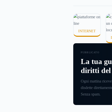
davvero. Tutto avvie
pochi minuti, spesso
che ci si fermi a cap
si sta entrando.
INTERNET
PUBBLICATO
La tua gu
diritti de
Ogni mattina riceve
disdette direttamente
Senza spam.