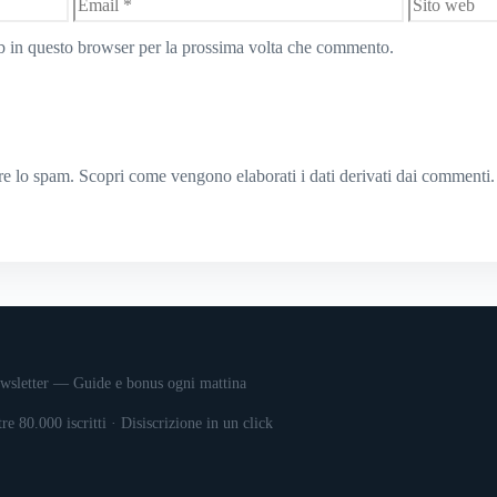
Email
Sito
web
eb in questo browser per la prossima volta che commento.
rre lo spam.
Scopri come vengono elaborati i dati derivati dai commenti
.
wsletter — Guide e bonus ogni mattina
tre 80.000 iscritti · Disiscrizione in un click