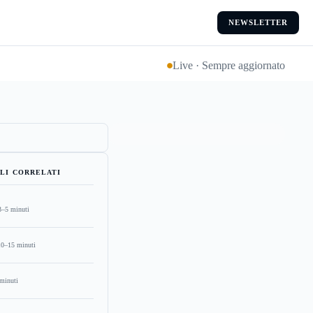
NEWSLETTER
Live · Sempre aggiornato
LI CORRELATI
3–5 minuti
10–15 minuti
minuti