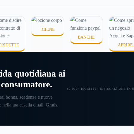
ne in
comincia a cercare un’altra
disidrata
 senza
abitazione: è legittimo
meno con
ire dove
chiedersi se è possibile
proprio n
disdire il contratto di
persone s
IGIENE
locazione
prima che scada. In
prodotti 
BANCHE
questa guida capiremo come
temono te
DISDETTE
APRIRE
inviare la disdetta per un
appiccicos
UN'ATTIVI
contratto di affitto.
assorbire
ida quotidiana ai
l consumatore.
80.000+ ISCRITTI · DISISCRIZIONE IN
rai bonus, scadenze e nuove
 nella tua casella email. Gratis.