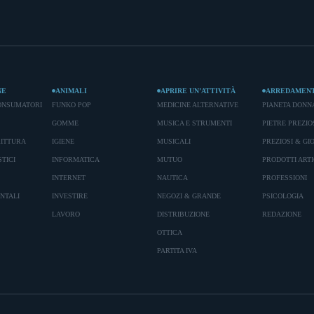
NE
ANIMALI
APRIRE UN’ATTIVITÀ
ARREDAMEN
ONSUMATORI
FUNKO POP
MEDICINE ALTERNATIVE
PIANETA DONN
GOMME
MUSICA E STRUMENTI
PIETRE PREZIO
RITTURA
IGIENE
MUSICALI
PREZIOSI & GIO
TICI
INFORMATICA
MUTUO
PRODOTTI ARTI
INTERNET
NAUTICA
PROFESSIONI
ENTALI
INVESTIRE
NEGOZI & GRANDE
PSICOLOGIA
LAVORO
DISTRIBUZIONE
REDAZIONE
OTTICA
PARTITA IVA