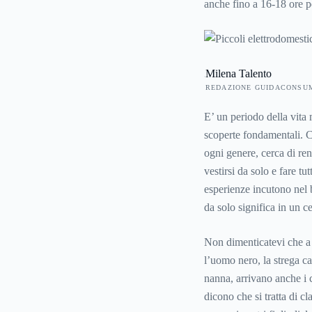
anche fino a 16-18 ore pe
riposino diurno tra i 4 e 
si riducono a una o due 
anni invece il bambino n
Milena Talento
manifesterà il suo disap
REDAZIONE GUIDACONSU
E’ un periodo della vita 
scoperte fondamentali. C
ogni genere, cerca di re
vestirsi da solo e fare t
esperienze incutono nel 
da solo significa in un 
Non dimenticatevi che a 
l’uomo nero, la strega c
nanna, arrivano anche i 
dicono che si tratta di cl