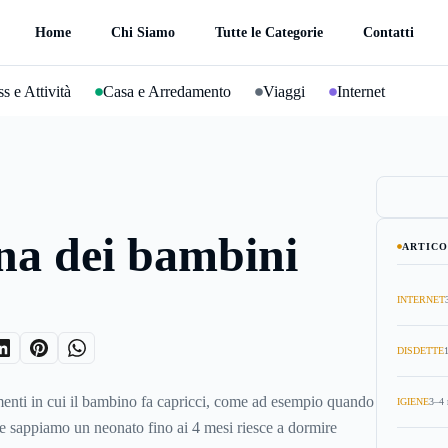
Home
Chi Siamo
Tutte le Categorie
Contatti
s e Attività
Casa e Arredamento
Viaggi
Internet
na dei bambini
ARTICO
INTERNET
DISDETTE
enti in cui il bambino fa capricci, come ad esempio quando
IGIENE
3–4 
e sappiamo un neonato fino ai 4 mesi riesce a dormire