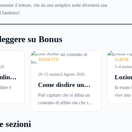
iamente il lettone, che da una semplice notte diventerà una
il bambino!
leggere su Bonus
DISDETTE
IGIENE
026
3–4 minut
10–15 minuti
3 Agosto 2026
nline:
Lozio
Come disdire un
are
perché
line è
In estate 
contratto di
versi
ideale
Può capitare che si abbia un
vive una 
locazione in modo
i in
la pell
sce
contratto di affitto ma che si
Sole, sud
corretto ed efficace
una
voglia trasferirsi in una nuova
docce più
una serie
città o si abbiano problemi a
condizio
e sezioni
leggerle
pagare il canone, per cui si
renderla