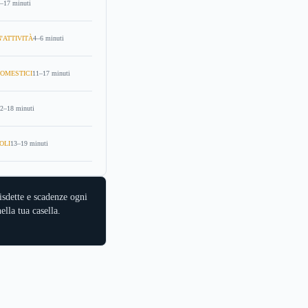
–17 minuti
'ATTIVITÀ
4–6 minuti
OMESTICI
11–17 minuti
2–18 minuti
OLI
13–19 minuti
isdette e scadenze ogni
ella tua casella.