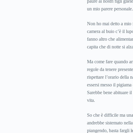
paure ai nostri figli gl
un mio parere personale.
Non ho mai detto a mio fi
camera al buio c’è il lup
fanno altro che alimenta
capita che di notte si al
Ma come fare quando arr
regole da tenere presente
rispettare l’orario della
essersi messo il pigiama 
Sarebbe bene abituare il
vita.
So che è difficile ma una
andrebbe sistemato nella 
piangendo, basta fargli l