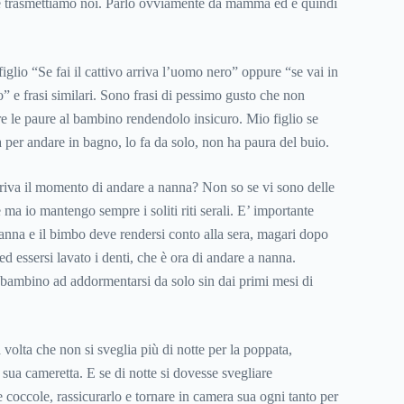
iele trasmettiamo noi. Parlo ovviamente da mamma ed è quindi
glio “Se fai il cattivo arriva l’uomo nero” oppure “se vai in
o” e frasi similari. Sono frasi di pessimo gusto che non
re le paure al bambino rendendolo insicuro. Mio figlio se
za per andare in bagno, lo fa da solo, non ha paura del buio.
iva il momento di andare a nanna? Non so se vi sono delle
 ma io mantengo sempre i soliti riti serali. E’ importante
 nanna e il bimbo deve rendersi conto alla sera, magari dopo
ed essersi lavato i denti, che è ora di andare a nanna.
 bambino ad addormentarsi da solo sin dai primi mesi di
 volta che non si sveglia più di notte per la poppata,
sua cameretta. E se di notte si dovesse svegliare
e coccole, rassicurarlo e tornare in camera sua ogni tanto per