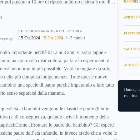
r poi passare a 10 ore di riposo notturno e circa 5 ore di
BANCHE
11
i 6 mesi. Dai 6 ai 12 mesi le ore di riposo durante la giornata
ore mentre di notte dorme in media 11 ore. Da uno a tre
APRIRE UN
on dormirà più la mattina e a partire dai 2 anni il bambino
PUBBLICATO
AGGIORNATO
LETTURA
ELETTROD
punto ad andare a nanna
15 Ott 2024
15 Ott 2024
1–2 minuti
MATORE
VACANZE
1
molto importante perchè dai 2 ai 3 anni vi sono tappe e
ammina con molta disinvoltura, parla e fa esperimenti di
AUTOVEIC
ndersi autonomo in più possibile. Vuole mangiare da solo,
utto nella più completa indipendenza. Tutte queste nuove
bambino una specie di paura perchè imparando a fare tutto
Bonus, d
certo senso separarsi dalla mamma.
mattina n
quest’età ai bambini vengono le classiche paure (il buio,
attiva) e di conseguenza, quando arriva il momento della
capricci.Come affrontare le paure del bambino? Gli esperti
assiche paure dell’età infantile, io invece credo che a volte le