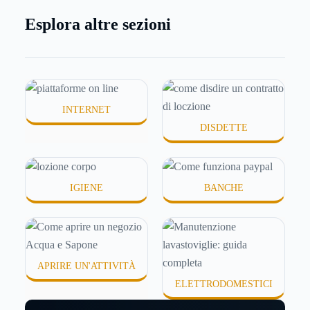
meno morbida, più disidratata o semplicemente
Esplora altre sezioni
meno confortevole. Eppure, proprio nei mesi caldi,
molte persone smettono di applicare prodotti
idratanti perché temono texture pesanti, appiccicose
o difficili da assorbire.
INTERNET
DISDETTE
IGIENE
BANCHE
APRIRE UN'ATTIVITÀ
ELETTRODOMESTICI