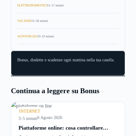
ELETTRODOMESTICI
11–17 minuti
VACANZE
12–18 minuti
AUTOVEICOLI
13–19 minuti
Bonus, disdette e scadenze ogni mattina nella tua casella.
Continua a leggere su Bonus
INTERNET
6 Agosto 2026
3–5 minuti
Piattaforme online: cosa controllare
prima di iscriversi e usare servizi in