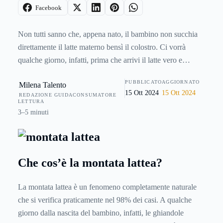
Facebook
Non tutti sanno che, appena nato, il bambino non succhia
direttamente il latte materno bensì il colostro. Ci vorrà
qualche giorno, infatti, prima che arrivi il latte vero e
proprio. La
montata lattea
, così come viene definita dagli
PUBBLICATO
AGGIORNATO
Milena Talento
specialisti, è appunto la produzione del latte che avviene ad
15 Ott 2024
15 Ott 2024
REDAZIONE GUIDACONSUMATORE
opera della ghiandola mammaria nei giorni successivi al
LETTURA
parto.
3–5 minuti
Che cos’è la montata lattea?
La montata lattea è un fenomeno completamente naturale
che si verifica praticamente nel 98% dei casi. A qualche
giorno dalla nascita del bambino, infatti, le ghiandole