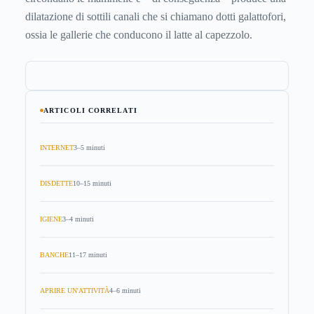
dilatazione di sottili canali che si chiamano dotti galattofori,
ossia le gallerie che conducono il latte al capezzolo.
ARTICOLI CORRELATI
INTERNET
3–5 minuti
DISDETTE
10–15 minuti
IGIENE
3–4 minuti
BANCHE
11–17 minuti
APRIRE UN'ATTIVITÀ
4–6 minuti