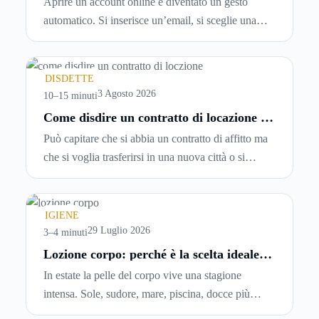
Aprire un account online è diventato un gesto
tempo reale
automatico. Si inserisce un’email, si sceglie una
password, si accetta una serie di condizioni senza
leggerle davvero. Tutto avviene in pochi minuti,
spesso senza che ci si fermi a capire dove si sta
DISDETTE
entrando.
3 Agosto 2026
10–15 minuti
Come disdire un contratto di locazione in
modo corretto ed efficace
Può capitare che si abbia un contratto di affitto ma
che si voglia trasferirsi in una nuova città o si
abbiano problemi a pagare il canone, per cui si
comincia a cercare un’altra abitazione: è legittimo
chiedersi se è possibile
disdire il contratto di
IGIENE
locazione
prima che scada. In questa guida
29 Luglio 2026
3–4 minuti
capiremo come inviare la disdetta per un contratto
Lozione corpo: perché è la scelta ideale
per idratare la pelle in estate
di affitto.
In estate la pelle del corpo vive una stagione
intensa. Sole, sudore, mare, piscina, docce più
frequenti e aria condizionata possono renderla