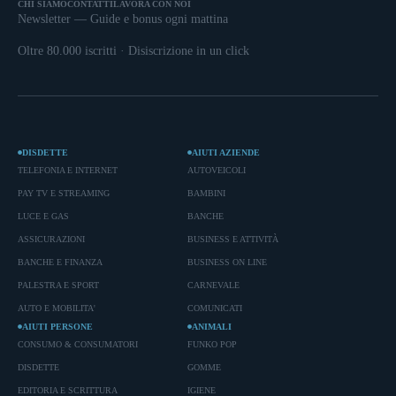
CHI SIAMO
CONTATTI
LAVORA CON NOI
Newsletter — Guide e bonus ogni mattina
Oltre 80.000 iscritti · Disiscrizione in un click
DISDETTE
AIUTI AZIENDE
TELEFONIA E INTERNET
AUTOVEICOLI
PAY TV E STREAMING
BAMBINI
LUCE E GAS
BANCHE
ASSICURAZIONI
BUSINESS E ATTIVITÀ
BANCHE E FINANZA
BUSINESS ON LINE
PALESTRA E SPORT
CARNEVALE
AUTO E MOBILITA'
COMUNICATI
AIUTI PERSONE
ANIMALI
CONSUMO & CONSUMATORI
FUNKO POP
DISDETTE
GOMME
EDITORIA E SCRITTURA
IGIENE