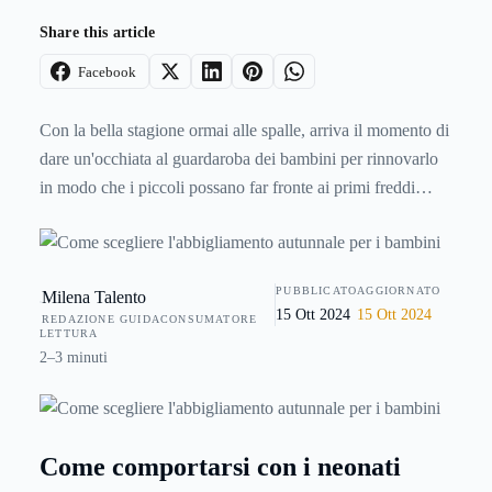
Share this article
Facebook
Con la bella stagione ormai alle spalle, arriva il momento di
dare un'occhiata al guardaroba dei bambini per rinnovarlo
in modo che i piccoli possano far fronte ai primi freddi
senza difficoltà: il rischio di ammalarsi è elevato se i vestiti
sono troppo leggeri. Dal caldo di agosto alle temperature
più basse di settembre e ottobre lo sbalzo può essere molto
PUBBLICATO
AGGIORNATO
Milena Talento
significativo: ecco perché mamme e papà devono imparare
15 Ott 2024
15 Ott 2024
REDAZIONE GUIDACONSUMATORE
ad adottare le giuste precauzioni al fine di evitare
LETTURA
conseguenze negative. I bambini, per esempio, non
2–3 minuti
dovrebbero essere sottoposti ad escursioni pericolose, e per
questo dovrebbero essere messi nelle condizioni di potersi
abituare alle temperature esterne. Uscendo di casa, può
Come comportarsi con i neonati
essere preferibile rimanere per alcuni minuti all'ingresso,