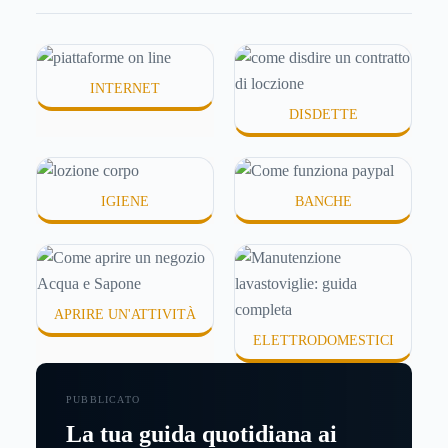
idratanti perché temono texture pesanti, appiccicose
o difficili da assorbire.
INTERNET
DISDETTE
IGIENE
BANCHE
APRIRE UN'ATTIVITÀ
ELETTRODOMESTICI
PUBBLICATO
La tua guida quotidiana ai