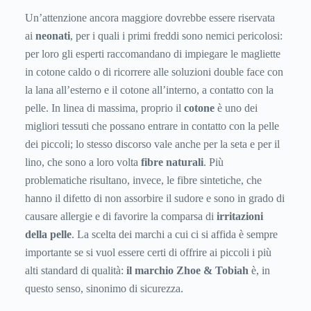
così che non risulti traumatico l'abbandono di un ambiente
Un’attenzione ancora maggiore dovrebbe essere riservata
dalla temperatura elevata. Ogni volta che i bambini entrano
ai
neonati
, per i quali i primi freddi sono nemici pericolosi:
in un luogo chiuso - a scuola, in un bar o semplicemente in
per loro gli esperti raccomandano di impiegare le magliette
macchina - è consigliabile rimuovere qualche strato di
in cotone caldo o di ricorrere alle soluzioni double face con
vestiti. Ovviamente la giacchetta deve essere rimessa prima
la lana all’esterno e il cotone all’interno, a contatto con la
di tornare fuori.
pelle. In linea di massima, proprio il
cotone
è uno dei
migliori tessuti che possano entrare in contatto con la pelle
dei piccoli; lo stesso discorso vale anche per la seta e per il
lino, che sono a loro volta
fibre naturali
. Più
problematiche risultano, invece, le fibre sintetiche, che
hanno il difetto di non assorbire il sudore e sono in grado di
causare allergie e di favorire la comparsa di
irritazioni
della pelle
. La scelta dei marchi a cui ci si affida è sempre
importante se si vuol essere certi di offrire ai piccoli i più
alti standard di qualità:
il marchio Zhoe & Tobiah
è, in
questo senso, sinonimo di sicurezza.