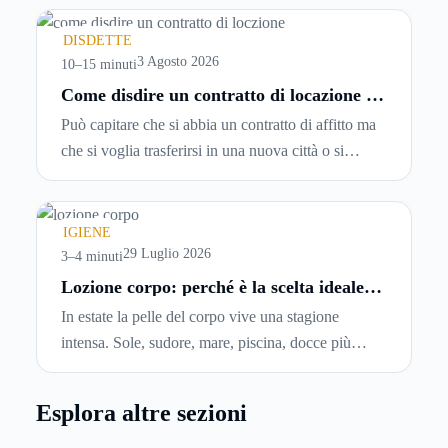
leggerle davvero. Tutto avviene in pochi minuti,
spesso senza che ci si fermi a capire dove si sta
DISDETTE
entrando.
3 Agosto 2026
10–15 minuti
Come disdire un contratto di locazione in
modo corretto ed efficace
Può capitare che si abbia un contratto di affitto ma
che si voglia trasferirsi in una nuova città o si
abbiano problemi a pagare il canone, per cui si
comincia a cercare un’altra abitazione: è legittimo
chiedersi se è possibile
disdire il contratto di
IGIENE
locazione
prima che scada. In questa guida
29 Luglio 2026
3–4 minuti
capiremo come inviare la disdetta per un contratto
Lozione corpo: perché è la scelta ideale
per idratare la pelle in estate
di affitto.
In estate la pelle del corpo vive una stagione
intensa. Sole, sudore, mare, piscina, docce più
frequenti e aria condizionata possono renderla
meno morbida, più disidratata o semplicemente
Esplora altre sezioni
meno confortevole. Eppure, proprio nei mesi caldi,
molte persone smettono di applicare prodotti