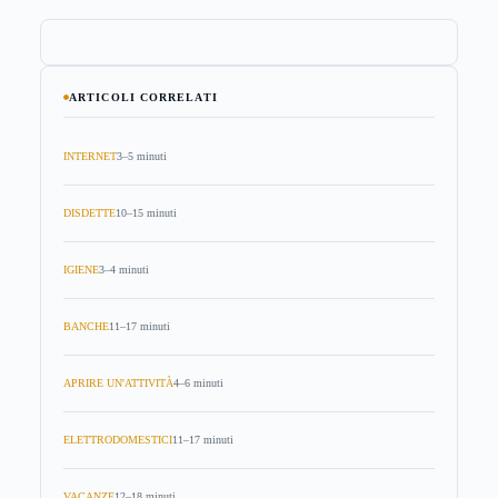
ARTICOLI CORRELATI
INTERNET
3–5 minuti
DISDETTE
10–15 minuti
IGIENE
3–4 minuti
BANCHE
11–17 minuti
APRIRE UN'ATTIVITÀ
4–6 minuti
ELETTRODOMESTICI
11–17 minuti
VACANZE
12–18 minuti