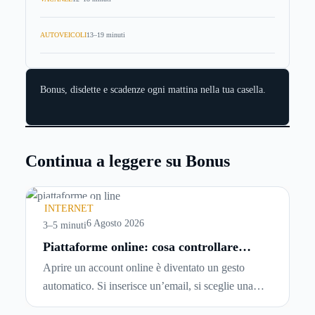
AUTOVEICOLI
13–19 minuti
Bonus, disdette e scadenze ogni mattina nella tua casella.
Continua a leggere su Bonus
INTERNET
6 Agosto 2026
3–5 minuti
Piattaforme online: cosa controllare
prima di iscriversi e usare servizi in
Aprire un account online è diventato un gesto
tempo reale
automatico. Si inserisce un’email, si sceglie una
password, si accetta una serie di condizioni senza