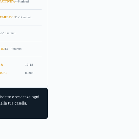
'ATTIVITÀ
4–6 minuti
OMESTICI
11–17 minuti
2–18 minuti
OLI
13–19 minuti
 &
12–18
TORI
minuti
isdette e scadenze ogni
ella tua casella.