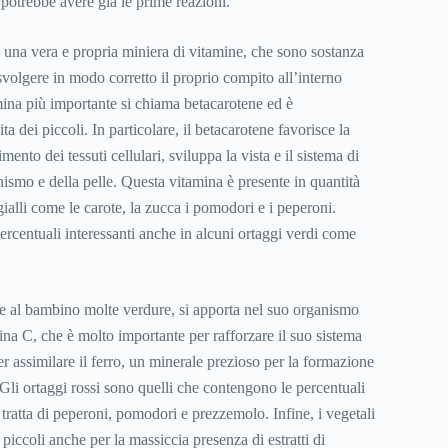
, potrebbe avere già le prime reazioni.
 una vera e propria miniera di vitamine, che sono sostanza
svolgere in modo corretto il proprio compito all’interno
ina più importante si chiama betacarotene ed è
a dei piccoli. In particolare, il betacarotene favorisce la
ento dei tessuti cellulari, sviluppa la vista e il sistema di
nismo e della pelle. Questa vitamina è presente in quantità
gialli come le carote, la zucca i pomodori e i peperoni.
ercentuali interessanti anche in alcuni ortaggi verdi come
e al bambino molte verdure, si apporta nel suo organismo
na C, che è molto importante per rafforzare il suo sistema
 assimilare il ferro, un minerale prezioso per la formazione
 Gli ortaggi rossi sono quelli che contengono le percentuali
i tratta di peperoni, pomodori e prezzemolo. Infine, i vegetali
 piccoli anche per la massiccia presenza di estratti di