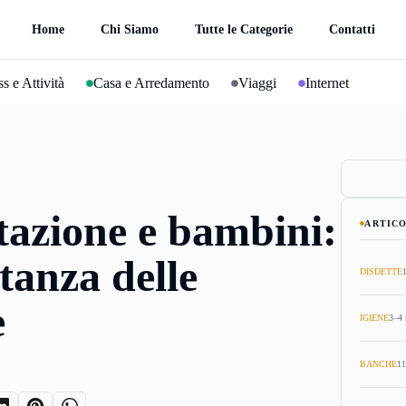
Home
Chi Siamo
Tutte le Categorie
Contatti
s e Attività
Casa e Arredamento
Viaggi
Internet
azione e bambini:
ARTICO
tanza delle
DISDETTE
e
IGIENE
3–4 
BANCHE
11