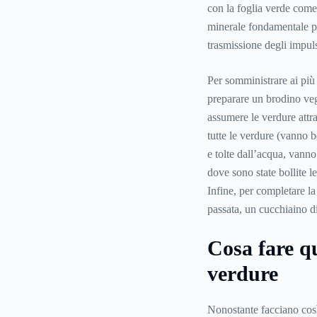
con la foglia verde come l’
minerale fondamentale pe
trasmissione degli impuls
Per somministrare ai più 
preparare un brodino veget
assumere le verdure attra
tutte le verdure (vanno b
e tolte dall’acqua, vann
dove sono state bollite l
Infine, per completare l
passata, un cucchiaino di
Cosa fare q
verdure
Nonostante facciano così