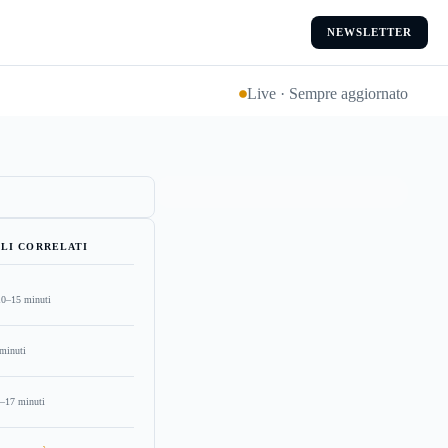
NEWSLETTER
Live · Sempre aggiornato
LI CORRELATI
10–15 minuti
minuti
–17 minuti