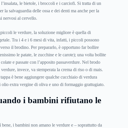
insalata, le bietole, i broccoli e i carciofi. Si tratta di un
r la salvaguardia delle ossa e dei denti ma anche per la
i nervosi al cervello.
piccoli le verdure, la soluzione migliore è quella di
ale. Tra i 4 e i 6 mesi di vita, infatti, i piccoli possono
verso il brodino. Per prepararlo, è opportuno far bollire
enissimo le patate, le zucchine e le carote); una volta bollite
o colate e passate con l’apposito passaverdure. Nel brodo
e verdure, invece, va stemperata la crema di riso o di mais.
a tappa è bene aggiungere qualche cucchiaio di verdura
 olio extra vergine di oliva e uno di formaggio grattugiato.
uando i bambini rifiutano le
 bene, i bambini non amano le verdure e – soprattutto da