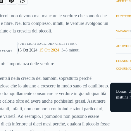
APRIRE UN
piccoli non devono mai mancare le verdure che sono ricche
ELETTROD
i e fibre. Nel loro complesso, infatti, le verdure svolgono un
lute e la crescita dei piccoli.
VACANZE
1
PUBBLICATO
AGGIORNATO
LETTURA
AUTOVEIC
15 Ott 2024
15 Ott 2024
3–5 minuti
MATORE
CONSUMO
CONSUMA
tali nella crescita dei bambini soprattutto perché
iose che lo aiutano a crescere in modo sano ed equilibrato.
Bonus, d
no tranquillamente consumare le verdure in grandi quantità
mattina n
calorie oltre ad avere anche pochissimi grassi. Assumere
tanti, infatti, non comporta controindicazioni particolari,
ne varietà. Ad esempio, i pomodori non possono essere
di età inferiore ai dieci mesi perché, qualora il piccolo fosse