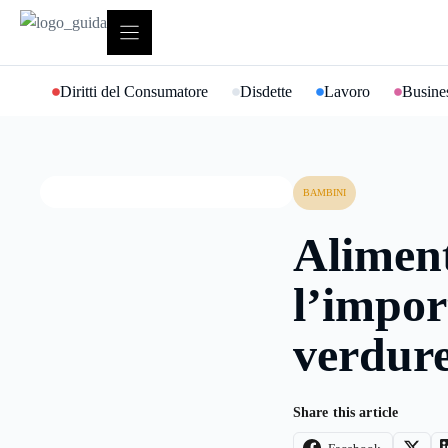
Vai
al
contenuto
Diritti del Consumatore
Disdette
Lavoro
Busines
BAMBINI
Aliment
l’impor
verdur
Share this article