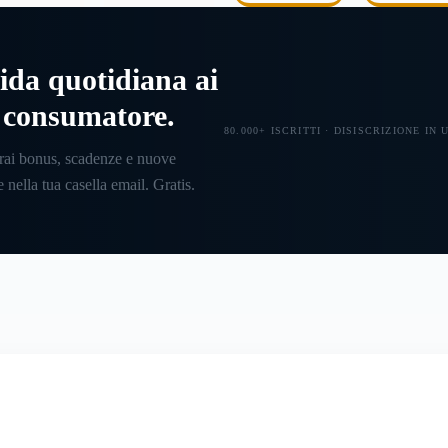
UN'ATTIVITÀ
STICI
assorbire.
hai una r
come fun
ida quotidiana ai
l consumatore.
80.000+ ISCRITTI · DISISCRIZIONE IN
rai bonus, scadenze e nuove
 nella tua casella email. Gratis.