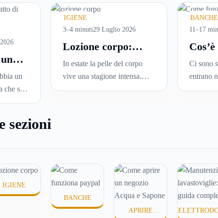
IGIENE
BANCHE
3–4 minuti
29 Luglio 2026
11–17 min
 2026
Lozione corpo:
Cos’è
 un
perché è la scelta
come f
In estate la pelle del corpo
Ci sono s
ideale per idratare
guida
abbia un
vive una stagione intensa.
entrano n
modo
la pelle in estate
aggio
a che si
Sole, sudore, mare, piscina,
talmente 
ficace
vendit
 una nuova
docce più frequenti e aria
diventare 
oblemi a
condizionata possono
PayPal è 
e sezioni
 cui si
renderla meno morbida, più
per comp
n’altra
disidratata o semplicemente
pagare un
mo
meno confortevole. Eppure,
mandare 
ile
proprio nei mesi caldi, molte
amico. Ma
di
persone smettono di applicare
esattame
IGIENE
scada. In
prodotti idratanti perché
dietro qu
BANCHE
emo come
temono texture pesanti,
soprattut
APRIRE
ELETTROD
er un
appiccicose o difficili da
davvero)