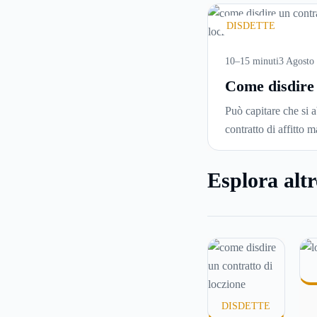
DISDETTE
10–15 minuti
3 Agosto
Come disdire
contratto di
Può capitare che si 
locazione in 
contratto di affitto m
corretto ed ef
voglia trasferirsi in
città o si abbiano pr
Esplora altr
pagare il canone, per
comincia a cercare u
abitazione: è legitti
chiedersi se è possib
disdire il contratto 
locazione
prima che 
questa guida capir
DISDETTE
inviare la disdetta p