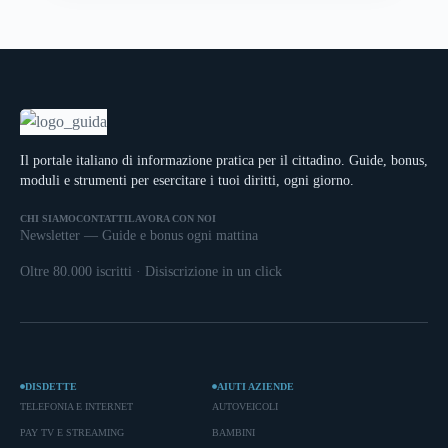
Il portale italiano di informazione pratica per il cittadino. Guide, bonus,
moduli e strumenti per esercitare i tuoi diritti, ogni giorno.
CHI SIAMO
CONTATTI
LAVORA CON NOI
Newsletter — Guide e bonus ogni mattina
Oltre 80.000 iscritti · Disiscrizione in un click
DISDETTE
AIUTI AZIENDE
TELEFONIA E INTERNET
AUTOVEICOLI
PAY TV E STREAMING
BAMBINI