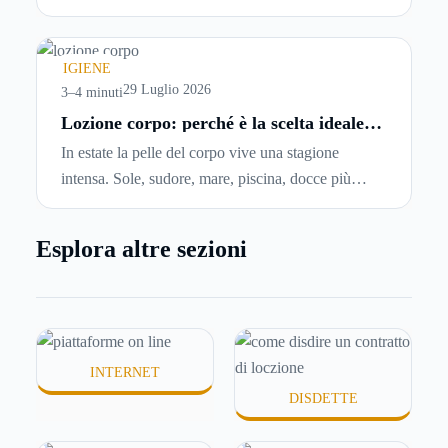
abbiano problemi a pagare il canone, per cui si
comincia a cercare un’altra abitazione: è legittimo
chiedersi se è possibile
disdire il contratto di
IGIENE
locazione
prima che scada. In questa guida
29 Luglio 2026
3–4 minuti
capiremo come inviare la disdetta per un contratto
Lozione corpo: perché è la scelta ideale
per idratare la pelle in estate
di affitto.
In estate la pelle del corpo vive una stagione
intensa. Sole, sudore, mare, piscina, docce più
frequenti e aria condizionata possono renderla
meno morbida, più disidratata o semplicemente
Esplora altre sezioni
meno confortevole. Eppure, proprio nei mesi caldi,
molte persone smettono di applicare prodotti
idratanti perché temono texture pesanti, appiccicose
o difficili da assorbire.
INTERNET
DISDETTE