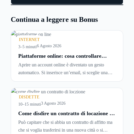
Continua a leggere su Bonus
INTERNET
6 Agosto 2026
3–5 minuti
Piattaforme online: cosa controllare
prima di iscriversi e usare servizi in
Aprire un account online è diventato un gesto
tempo reale
automatico. Si inserisce un’email, si sceglie una
password, si accetta una serie di condizioni senza
leggerle davvero. Tutto avviene in pochi minuti,
spesso senza che ci si fermi a capire dove si sta
DISDETTE
entrando.
3 Agosto 2026
10–15 minuti
Come disdire un contratto di locazione in
modo corretto ed efficace
Può capitare che si abbia un contratto di affitto ma
che si voglia trasferirsi in una nuova città o si