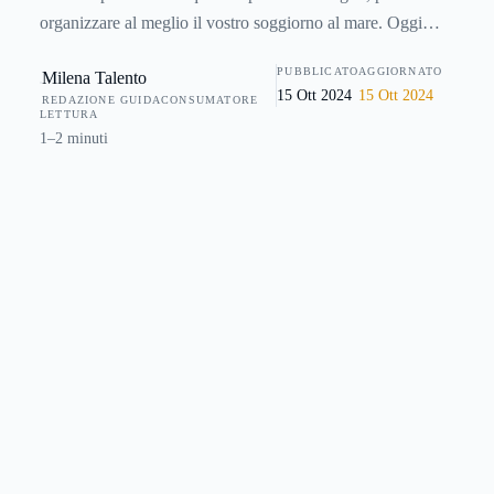
organizzare al meglio il vostro soggiorno al mare. Oggi
anche un neonato è in grado di “sopportare” un viaggio, e
PUBBLICATO
AGGIORNATO
Milena Talento
sull'argomento sono favorevoli anche i pediatri. Occorre
15 Ott 2024
15 Ott 2024
REDAZIONE GUIDACONSUMATORE
pianificare al meglio l'organizzazione della vostra vacanza,
LETTURA
seguendo ovviamente le necessità del bimbo
1–2 minuti