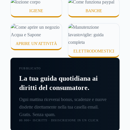
IGIENE
BANCHE
APRIRE UN'ATTIVITÀ
ELETTRODOMESTICI
PUBBLICATO
La tua guida quotidiana ai
diritti del consumatore.
Ogni mattina riceverai bonus, scadenze e nuove
disdette direttamente nella tua casella email.
Gratis. Senza spam.
80.000+ ISCRITTI · DISISCRIZIONE IN UN CLICK