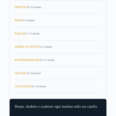
DISDETTE
10–15 minuti
IGIENE
3–4 minuti
BANCHE
11–17 minuti
APRIRE UN'ATTIVITÀ
4–6 minuti
ELETTRODOMESTICI
11–17 minuti
VACANZE
12–18 minuti
AUTOVEICOLI
13–19 minuti
Bonus, disdette e scadenze ogni mattina nella tua casella.