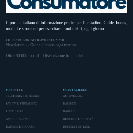
Il portale italiano di informazione pratica per il cittadino. Guide, bonus,
moduli e strumenti per esercitare i tuoi diritti, ogni giorno.
CHI SIAMO
CONTATTI
LAVORA CON NOI
Newsletter — Guide e bonus ogni mattina
Oltre 80.000 iscritti · Disiscrizione in un click
DISDETTE
AIUTI AZIENDE
TELEFONIA E INTERNET
AUTOVEICOLI
PAY TV E STREAMING
BAMBINI
LUCE E GAS
BANCHE
ASSICURAZIONI
BUSINESS E ATTIVITÀ
BANCHE E FINANZA
BUSINESS ON LINE