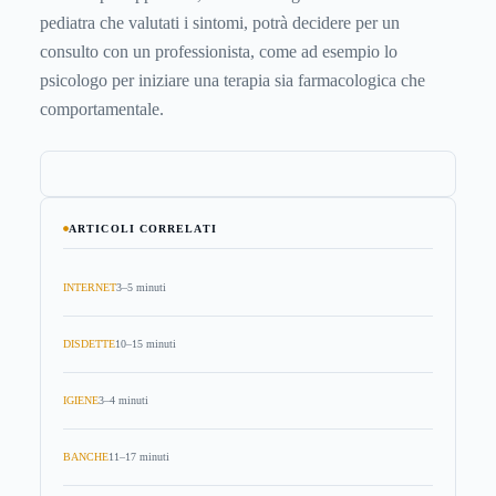
pediatra che valutati i sintomi, potrà decidere per un
consulto con un professionista, come ad esempio lo
psicologo per iniziare una terapia sia farmacologica che
comportamentale.
ARTICOLI CORRELATI
INTERNET
3–5 minuti
DISDETTE
10–15 minuti
IGIENE
3–4 minuti
BANCHE
11–17 minuti