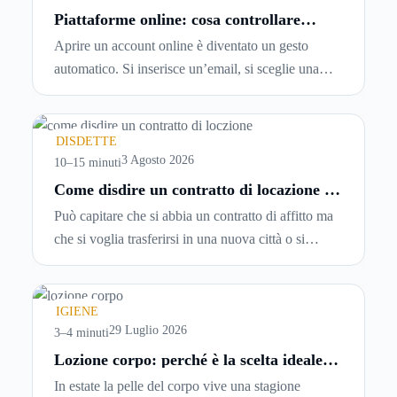
Piattaforme online: cosa controllare
prima di iscriversi e usare servizi in
Aprire un account online è diventato un gesto
tempo reale
automatico. Si inserisce un’email, si sceglie una
password, si accetta una serie di condizioni senza
leggerle davvero. Tutto avviene in pochi minuti,
spesso senza che ci si fermi a capire dove si sta
DISDETTE
entrando.
3 Agosto 2026
10–15 minuti
Come disdire un contratto di locazione in
modo corretto ed efficace
Può capitare che si abbia un contratto di affitto ma
che si voglia trasferirsi in una nuova città o si
abbiano problemi a pagare il canone, per cui si
comincia a cercare un’altra abitazione: è legittimo
chiedersi se è possibile
disdire il contratto di
IGIENE
locazione
prima che scada. In questa guida
29 Luglio 2026
3–4 minuti
capiremo come inviare la disdetta per un contratto
Lozione corpo: perché è la scelta ideale
per idratare la pelle in estate
di affitto.
In estate la pelle del corpo vive una stagione