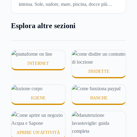
intensa. Sole, sudore, mare, piscina, docce più
frequenti e aria condizionata possono renderla
meno morbida, più disidratata o semplicemente
Esplora altre sezioni
meno confortevole. Eppure, proprio nei mesi caldi,
molte persone smettono di applicare prodotti
idratanti perché temono texture pesanti, appiccicose
o difficili da assorbire.
INTERNET
DISDETTE
IGIENE
BANCHE
APRIRE UN'ATTIVITÀ