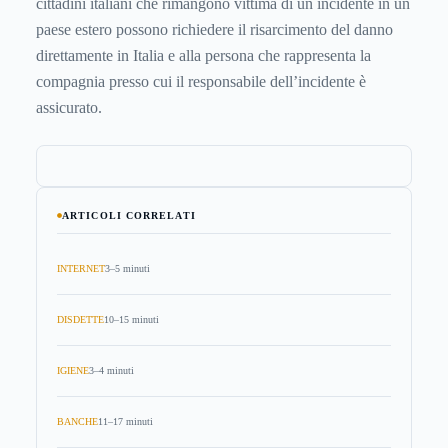
cittadini italiani che rimangono vittima di un incidente in un
paese estero possono richiedere il risarcimento del danno
direttamente in Italia e alla persona che rappresenta la
compagnia presso cui il responsabile dell’incidente è
assicurato.
ARTICOLI CORRELATI
INTERNET
3–5 minuti
DISDETTE
10–15 minuti
IGIENE
3–4 minuti
BANCHE
11–17 minuti