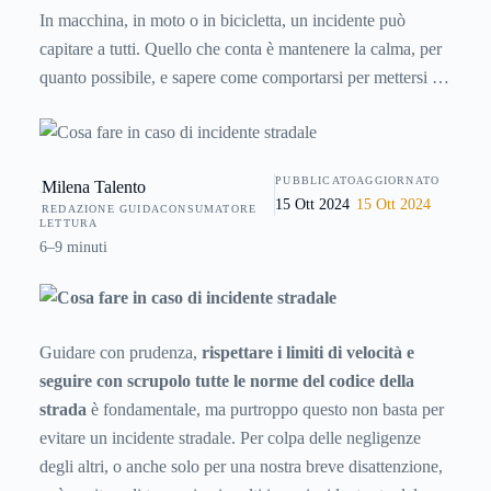
In macchina, in moto o in bicicletta, un incidente può
capitare a tutti. Quello che conta è mantenere la calma, per
quanto possibile, e sapere come comportarsi per mettersi in
sicurezza, aiutare gli altri e per compilare la constatazione
amichevole indispensabile in caso di sinistro. Ecco allora
tutto quello che c’è da sapere in caso di incidente
PUBBLICATO
AGGIORNATO
Milena Talento
stradale
.
15 Ott 2024
15 Ott 2024
REDAZIONE GUIDACONSUMATORE
LETTURA
6–9 minuti
Guidare con prudenza,
rispettare i limiti di velocità e
seguire con scrupolo tutte le norme del codice della
strada
è fondamentale, ma purtroppo questo non basta per
evitare un incidente stradale. Per colpa delle negligenze
degli altri, o anche solo per una nostra breve disattenzione,