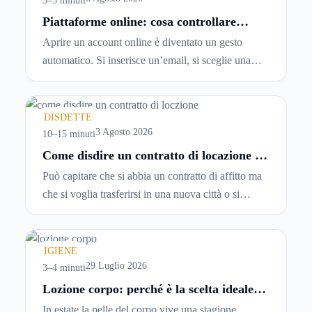
3–5 minuti
Piattaforme online: cosa controllare
prima di iscriversi e usare servizi in
Aprire un account online è diventato un gesto
tempo reale
automatico. Si inserisce un’email, si sceglie una
password, si accetta una serie di condizioni senza
leggerle davvero. Tutto avviene in pochi minuti,
spesso senza che ci si fermi a capire dove si sta
DISDETTE
entrando.
3 Agosto 2026
10–15 minuti
Come disdire un contratto di locazione in
modo corretto ed efficace
Può capitare che si abbia un contratto di affitto ma
che si voglia trasferirsi in una nuova città o si
abbiano problemi a pagare il canone, per cui si
comincia a cercare un’altra abitazione: è legittimo
chiedersi se è possibile
disdire il contratto di
IGIENE
locazione
prima che scada. In questa guida
29 Luglio 2026
3–4 minuti
capiremo come inviare la disdetta per un contratto
Lozione corpo: perché è la scelta ideale
per idratare la pelle in estate
di affitto.
In estate la pelle del corpo vive una stagione