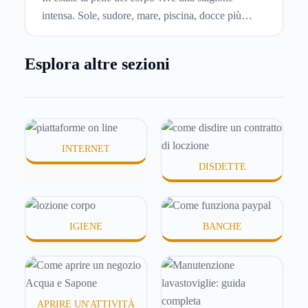
intensa. Sole, sudore, mare, piscina, docce più
frequenti e aria condizionata possono renderla
meno morbida, più disidratata o semplicemente
Esplora altre sezioni
meno confortevole. Eppure, proprio nei mesi caldi,
molte persone smettono di applicare prodotti
idratanti perché temono texture pesanti, appiccicose
o difficili da assorbire.
INTERNET
DISDETTE
IGIENE
BANCHE
APRIRE UN'ATTIVITÀ