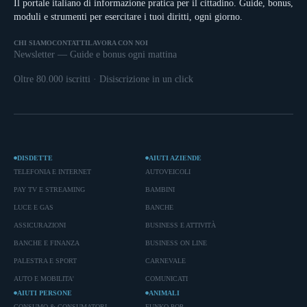
Il portale italiano di informazione pratica per il cittadino. Guide, bonus,
moduli e strumenti per esercitare i tuoi diritti, ogni giorno.
CHI SIAMO
CONTATTI
LAVORA CON NOI
Newsletter — Guide e bonus ogni mattina
Oltre 80.000 iscritti · Disiscrizione in un click
DISDETTE
AIUTI AZIENDE
TELEFONIA E INTERNET
AUTOVEICOLI
PAY TV E STREAMING
BAMBINI
LUCE E GAS
BANCHE
ASSICURAZIONI
BUSINESS E ATTIVITÀ
BANCHE E FINANZA
BUSINESS ON LINE
PALESTRA E SPORT
CARNEVALE
AUTO E MOBILITA'
COMUNICATI
AIUTI PERSONE
ANIMALI
CONSUMO & CONSUMATORI
FUNKO POP