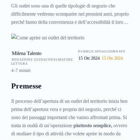
Gli outlet sono una di quelle tipologie di negozio che
difficilmente vedremo scomparire nei prossimi anni, proprio
perché fanno della convenienza e dell’accessibilità il loro
asso nella manica. Se anche voi siete interessati ad aprirne
uno e volete capire quali sono tutti i procedimenti da fare e
gli ostacoli lungo il percorso, continuate a leggere questo
PUBBLICATO
AGGIORNATO
Milena Talento
articolo!
15 Ott 2024
15 Ott 2024
REDAZIONE GUIDACONSUMATORE
LETTURA
4–7 minuti
Premesse
Il processo dell’apertura di un outlet del territorio inizia ben
prima dell’apertura vera e propria del negozio, perché ci
sono dei passaggi importanti che vanno affrontati prima. Si
tratta in realtà di un’operazione
piuttosto semplice,
ovvero
di studiare il tipo di attività che volete aprire in modo da