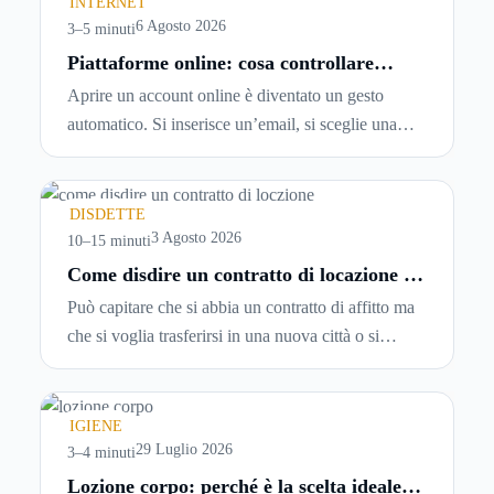
INTERNET
6 Agosto 2026
3–5 minuti
Piattaforme online: cosa controllare
prima di iscriversi e usare servizi in
Aprire un account online è diventato un gesto
tempo reale
automatico. Si inserisce un’email, si sceglie una
password, si accetta una serie di condizioni senza
leggerle davvero. Tutto avviene in pochi minuti,
spesso senza che ci si fermi a capire dove si sta
DISDETTE
entrando.
3 Agosto 2026
10–15 minuti
Come disdire un contratto di locazione in
modo corretto ed efficace
Può capitare che si abbia un contratto di affitto ma
che si voglia trasferirsi in una nuova città o si
abbiano problemi a pagare il canone, per cui si
comincia a cercare un’altra abitazione: è legittimo
chiedersi se è possibile
disdire il contratto di
IGIENE
locazione
prima che scada. In questa guida
29 Luglio 2026
3–4 minuti
capiremo come inviare la disdetta per un contratto
Lozione corpo: perché è la scelta ideale