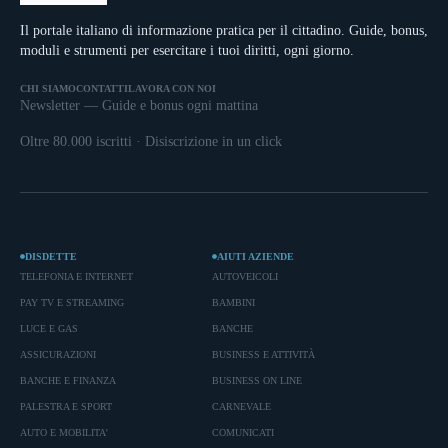
Il portale italiano di informazione pratica per il cittadino. Guide, bonus,
moduli e strumenti per esercitare i tuoi diritti, ogni giorno.
CHI SIAMO
CONTATTI
LAVORA CON NOI
Newsletter — Guide e bonus ogni mattina
Oltre 80.000 iscritti · Disiscrizione in un click
DISDETTE
AIUTI AZIENDE
TELEFONIA E INTERNET
AUTOVEICOLI
PAY TV E STREAMING
BAMBINI
LUCE E GAS
BANCHE
ASSICURAZIONI
BUSINESS E ATTIVITÀ
BANCHE E FINANZA
BUSINESS ON LINE
PALESTRA E SPORT
CARNEVALE
AUTO E MOBILITA'
COMUNICATI