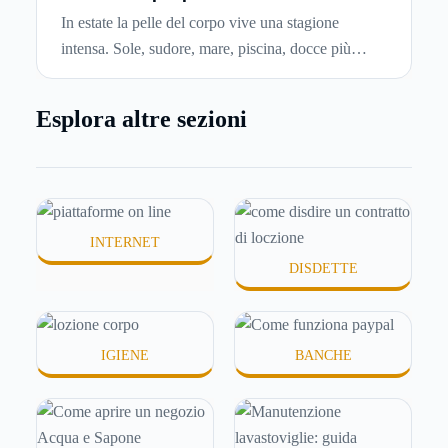
per idratare la pelle in estate
di affitto.
In estate la pelle del corpo vive una stagione
intensa. Sole, sudore, mare, piscina, docce più
frequenti e aria condizionata possono renderla
meno morbida, più disidratata o semplicemente
Esplora altre sezioni
meno confortevole. Eppure, proprio nei mesi caldi,
molte persone smettono di applicare prodotti
idratanti perché temono texture pesanti, appiccicose
o difficili da assorbire.
INTERNET
DISDETTE
IGIENE
BANCHE