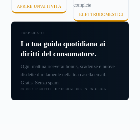
APRIRE UN'ATTIVITÀ
ELETTRODOMESTICI
PUBBLICATO
La tua guida quotidiana ai
diritti del consumatore.
Ogni mattina riceverai bonus, scadenze e nuove
disdette direttamente nella tua casella email.
Gratis. Senza spam.
80.000+ ISCRITTI · DISISCRIZIONE IN UN CLICK