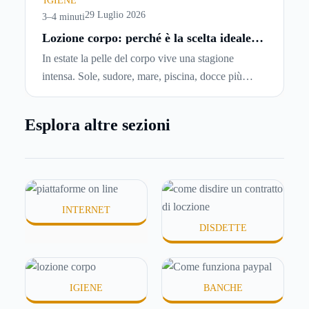
IGIENE
locazione
prima che scada. In questa guida
29 Luglio 2026
3–4 minuti
capiremo come inviare la disdetta per un contratto
Lozione corpo: perché è la scelta ideale
per idratare la pelle in estate
di affitto.
In estate la pelle del corpo vive una stagione
intensa. Sole, sudore, mare, piscina, docce più
frequenti e aria condizionata possono renderla
meno morbida, più disidratata o semplicemente
Esplora altre sezioni
meno confortevole. Eppure, proprio nei mesi caldi,
molte persone smettono di applicare prodotti
idratanti perché temono texture pesanti, appiccicose
o difficili da assorbire.
INTERNET
DISDETTE
IGIENE
BANCHE