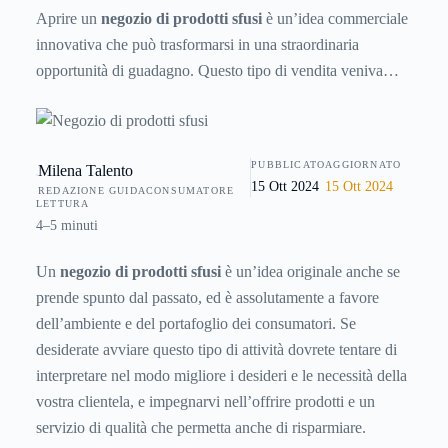
Aprire un
negozio di prodotti sfusi
è un’idea commerciale
innovativa che può trasformarsi in una straordinaria
opportunità di guadagno. Questo tipo di vendita veniva
utilizzata fino a una decina di anni fa all’interno delle
botteghe alimentari. Si poteva scegliere la quantità
desiderata e acquistarla direttamente. L’arrivo dei “family
PUBBLICATO
AGGIORNATO
Milena Talento
pack”, che promettono un grande risparmio, ha portato a un
15 Ott 2024
15 Ott 2024
REDAZIONE GUIDACONSUMATORE
radicale cambiamento. Oggi però i consumatori stanno
LETTURA
riscoprendo questo tipo di commercio, che sta diventando
4–5 minuti
una sorta di moda. Il successo che ha portato nuovamente
Un
negozio di prodotti sfusi
è un’idea originale anche se
alla ribalta questo tipo di attività è dovuto in gran parte ai
prende spunto dal passato, ed è assolutamente a favore
vari aspetti positivi che presenta questo metodo di vendita.
dell’ambiente e del portafoglio dei consumatori. Se
desiderate avviare questo tipo di attività dovrete tentare di
interpretare nel modo migliore i desideri e le necessità della
vostra clientela, e impegnarvi nell’offrire prodotti e un
servizio di qualità che permetta anche di risparmiare.