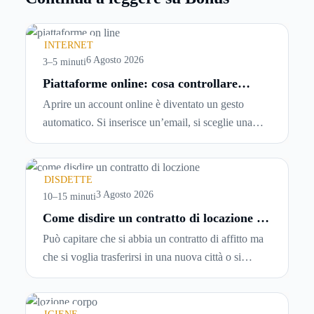
INTERNET
6 Agosto 2026
3–5 minuti
Piattaforme online: cosa controllare
prima di iscriversi e usare servizi in
Aprire un account online è diventato un gesto
tempo reale
automatico. Si inserisce un’email, si sceglie una
password, si accetta una serie di condizioni senza
leggerle davvero. Tutto avviene in pochi minuti,
spesso senza che ci si fermi a capire dove si sta
DISDETTE
entrando.
3 Agosto 2026
10–15 minuti
Come disdire un contratto di locazione in
modo corretto ed efficace
Può capitare che si abbia un contratto di affitto ma
che si voglia trasferirsi in una nuova città o si
abbiano problemi a pagare il canone, per cui si
comincia a cercare un’altra abitazione: è legittimo
chiedersi se è possibile
disdire il contratto di