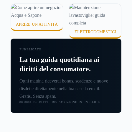
APRIRE UN'ATTIVITÀ
ELETTRODOMESTICI
PUBBLICATO
La tua guida quotidiana ai
diritti del consumatore.
Ogni mattina riceverai bonus, scadenze e nuove
disdette direttamente nella tua casella email.
Gratis. Senza spam.
80.000+ ISCRITTI · DISISCRIZIONE IN UN CLICK