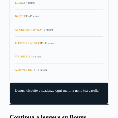
IGIENE
3–4 minuti
BANCHE
11–17 minuti
APRIRE UN'ATTIVITÀ
4–6 minuti
ELETTRODOMESTICI
11–17 minuti
VACANZE
12–18 minuti
AUTOVEICOLI
13–19 minuti
Bonus, disdette e scadenze ogni mattina nella tua casella.
Continua a leggere su Bonus