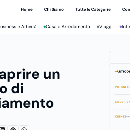
Home
Chi Siamo
Tutte le Categorie
Con
usiness e Attività
Casa e Arredamento
Viaggi
Int
aprire un
ARTICO
o di
INTERNET
3
liamento
DISDETTE
1
IGIENE
3–4