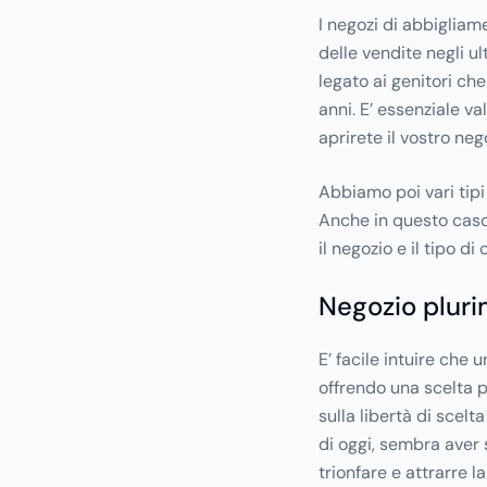
I negozi di abbiglia
delle vendite negli u
legato ai genitori ch
anni. E’ essenziale va
aprirete il vostro neg
Abbiamo poi vari tipi
Anche in questo caso
il negozio e il tipo di
Negozio plur
E’ facile intuire che u
offrendo una scelta p
sulla libertà di scel
di oggi, sembra aver s
trionfare e attrarre 