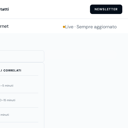
tatti
NEWSLETTER
ernet
Live · Sempre aggiornato
LI CORRELATI
–5 minuti
0–15 minuti
 minuti