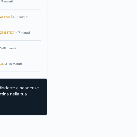
–17 minuti
ATTIVITÀ
4–6 minuti
OMESTICI
11–17 minuti
2–18 minuti
OLI
13–19 minuti
disdette e scadenze
tina nella tua