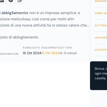
BANCHE
11
i abbigliamento
non è un impresa semplice, e
APRIRE UN'
azione meticolosa, così come per molti altri
azione di una nuova attività ha lo stesso valore che
ELETTROD
in una costruzione rappresentando la base, il
dare inizio alla propria attività. E’ necessario
VACANZE
1
nte le varie fasi dell’apertura di un negozio di
PUBBLICATO
AGGIORNATO
LETTURA
to sarà meno difficile se verranno focalizzati diversi
AUTOVEIC
15 Ott 2024
15 Ott 2024
6–9 minuti
CONSUMATORE
 clientela a cui rivolgervi (uomo,donna,bambino) e il
 (sportivo, casual, elegante); scegliere se aprire un
lurimarca; stabilire quale sarà la location, il
Bonus, 
ogni mat
anche l’aspetto del vostro negozio.
casella.