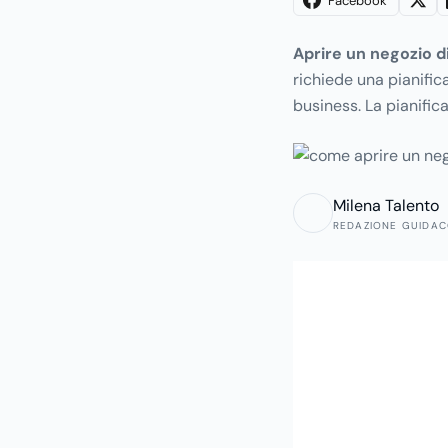
Facebook
Aprire un negozio d
richiede una pianific
business. La pianific
hanno le fondamenta 
punto di partenza per 
studiare anticipatame
Milena Talento
abbigliamento e il tut
REDAZIONE GUIDA
punti: il settore e la
tipo di abbigliamento
negozio monomarca o p
budget necessario e 