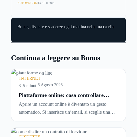
AUTOVEICOLI
13–19 minuti
Bonus, disdette e scadenze ogni mattina nella tua casella.
Continua a leggere su Bonus
INTERNET
6 Agosto 2026
3–5 minuti
Piattaforme online: cosa controllare
prima di iscriversi e usare servizi in
Aprire un account online è diventato un gesto
tempo reale
automatico. Si inserisce un’email, si sceglie una
password, si accetta una serie di condizioni senza
leggerle davvero. Tutto avviene in pochi minuti,
spesso senza che ci si fermi a capire dove si sta