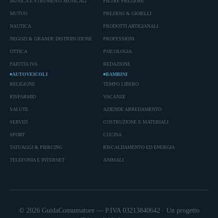
MUSICA E STRUMENTI MUSICALI
PIETRE PREZIOSE
MUTUO
PREZIOSI & GIOIELLI
NAUTICA
PRODOTTI ARTIGIANALI
NEGOZI & GRANDE DISTRIBUZIONE
PROFESSIONI
OTTICA
PSICOLOGIA
PARTITA IVA
REDAZIONE
AUTOVEICOLI
BAMBINI
RELIGIONE
TEMPO LIBERO
RISPARMIO
VACANZE
SALUTE
AZIENDE ARREDAMENTO
SERVIZI
COSTRUZIONE E MATERIALI
SPORT
CUCINA
TATUAGGI & PIERCING
RISCALDAMENTO ED ENERGIA
TELEFONIA E INTERNET
ANIMALI
© 2026 GuidaConsumatore — P.IVA 03213840642 · Un progetto