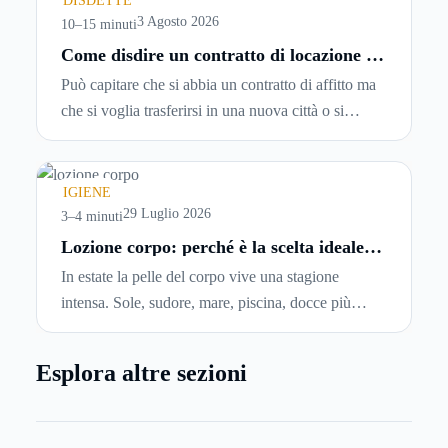
DISDETTE
entrando.
3 Agosto 2026
10–15 minuti
Come disdire un contratto di locazione in
modo corretto ed efficace
Può capitare che si abbia un contratto di affitto ma
che si voglia trasferirsi in una nuova città o si
abbiano problemi a pagare il canone, per cui si
comincia a cercare un’altra abitazione: è legittimo
chiedersi se è possibile
disdire il contratto di
IGIENE
locazione
prima che scada. In questa guida
29 Luglio 2026
3–4 minuti
capiremo come inviare la disdetta per un contratto
Lozione corpo: perché è la scelta ideale
per idratare la pelle in estate
di affitto.
In estate la pelle del corpo vive una stagione
intensa. Sole, sudore, mare, piscina, docce più
frequenti e aria condizionata possono renderla
meno morbida, più disidratata o semplicemente
Esplora altre sezioni
meno confortevole. Eppure, proprio nei mesi caldi,
molte persone smettono di applicare prodotti
idratanti perché temono texture pesanti, appiccicose