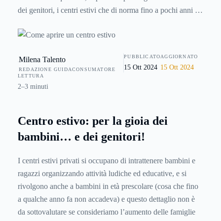
dei genitori, i centri estivi che di norma fino a pochi anni fa
erano organizzati quasi esclusivamente presso gli oratori e
gestiti dai ragazzi delle parrocchie. Ma la necessità di
trovare uno spazio che accolga i nostri figli al termine delle
PUBBLICATO
AGGIORNATO
Milena Talento
scuole sta portando da qualche tempo alla crescita
15 Ott 2024
15 Ott 2024
REDAZIONE GUIDACONSUMATORE
esponenziale del numero di Summer Camp gestiti da
LETTURA
privati.
2–3 minuti
Centro estivo: per la gioia dei
bambini… e dei genitori!
I centri estivi privati si occupano di intrattenere bambini e
ragazzi organizzando attività ludiche ed educative, e si
rivolgono anche a bambini in età prescolare (cosa che fino
a qualche anno fa non accadeva) e questo dettaglio non è
da sottovalutare se consideriamo l’aumento delle famiglie