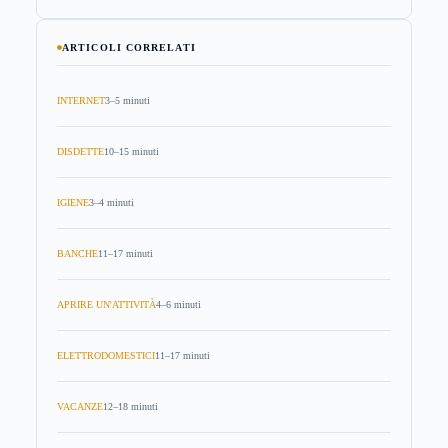
ARTICOLI CORRELATI
INTERNET
3–5 minuti
DISDETTE
10–15 minuti
IGIENE
3–4 minuti
BANCHE
11–17 minuti
APRIRE UN'ATTIVITÀ
4–6 minuti
ELETTRODOMESTICI
11–17 minuti
VACANZE
12–18 minuti