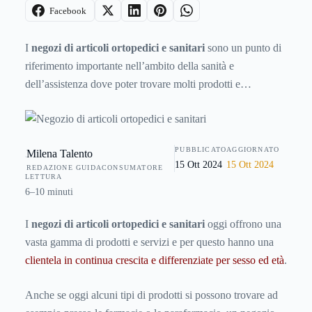
Facebook
I
negozi di articoli ortopedici e sanitari
sono un punto di
riferimento importante nell’ambito della sanità e
dell’assistenza dove poter trovare molti prodotti e
apparecchiature di vario genere. Per questa ragione
possono rappresentare una interessante forma di
investimento imprenditoriale, soprattutto in un momento di
PUBBLICATO
AGGIORNATO
Milena Talento
crisi, dato che la tipologia di prodotti venduti non è troppo
15 Ott 2024
15 Ott 2024
REDAZIONE GUIDACONSUMATORE
legata al momento e alla moda. Vediamo cosa si trova in un
LETTURA
negozio di questo settore, quali sono i servizi principali
6–10 minuti
offerti al cliente e cosa fare per aprirlo.
I
negozi di articoli ortopedici e sanitari
oggi offrono una
vasta gamma di prodotti e servizi e per questo hanno una
clientela in continua crescita e differenziate per sesso ed età
.
Anche se oggi alcuni tipi di prodotti si possono trovare ad