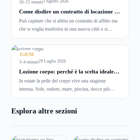
entrando.
3 Agosto 2026
10–15 minuti
Come disdire un contratto di locazione in
modo corretto ed efficace
Può capitare che si abbia un contratto di affitto ma
che si voglia trasferirsi in una nuova città o si
abbiano problemi a pagare il canone, per cui si
comincia a cercare un’altra abitazione: è legittimo
chiedersi se è possibile
disdire il contratto di
IGIENE
locazione
prima che scada. In questa guida
29 Luglio 2026
3–4 minuti
capiremo come inviare la disdetta per un contratto
Lozione corpo: perché è la scelta ideale
per idratare la pelle in estate
di affitto.
In estate la pelle del corpo vive una stagione
intensa. Sole, sudore, mare, piscina, docce più
frequenti e aria condizionata possono renderla
meno morbida, più disidratata o semplicemente
Esplora altre sezioni
meno confortevole. Eppure, proprio nei mesi caldi,
molte persone smettono di applicare prodotti
idratanti perché temono texture pesanti, appiccicose
o difficili da assorbire.