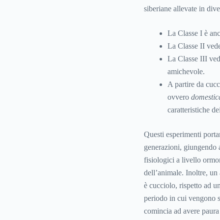
siberiane allevate in dive
La Classe I è anc
La Classe II vede
La Classe III ved
amichevole.
A partire da cucc
ovvero
domestica
caratteristiche de
Questi esperimenti porta
generazioni, giungendo a
fisiologici a livello or
dell’animale. Inoltre, u
è cucciolo, rispetto ad u
periodo in cui vengono st
comincia ad avere paura 