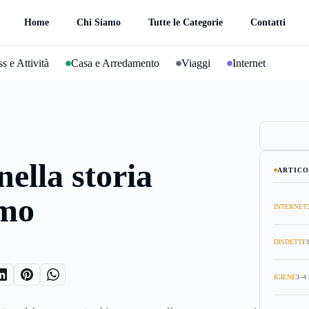
Home
Chi Siamo
Tutte le Categorie
Contatti
s e Attività
Casa e Arredamento
Viaggi
Internet
nella storia
ARTICO
omo
INTERNET
DISDETTE
IGIENE
3–4 