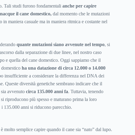
io. Tali studi furono fondamentali
anche per capire
nacque il cane domestico,
dal momento che le mutazioni
 in maniera casuale ma in maniera ritmica e costante nel
siderando
quante mutazioni siano avvenute nel tempo
, si
trascorso dalla separazione di due linee, nel nostro caso
po e quella del cane domestico. Oggi sappiamo che il
ne domestico
ha una datazione di circa 12.000 o 14.000
po insufficiente a considerare la differenza nel DNA dei
ne. Queste diversità genetiche sembrano indicare che il
e sia avvenuto
circa 135.000 anni fa
. Tuttavia, tenendo
i si riproducono più spesso e maturano prima la loro
pi, i 135.000 anni si riducono parecchio.
è molto semplice capire quando il cane sia “nato” dal lupo.