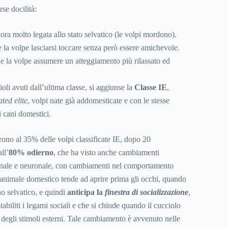
rse docilità:
ora molto legata allo stato selvatico (le volpi mordono).
 la volpe lasciarsi toccare senza però essere amichevole.
e la volpe assumere un atteggiamento più rilassato ed
ioli avuti dall’ultima classe, si aggiunse la
Classe IE
,
ted elite
, volpi nate già addomesticate e con le stesse
i cani domestici.
rono al 35% delle volpi classificate IE, dopo 20
ll’
80% odierno
, che ha visto anche cambiamenti
monale e neuronale, con cambiamenti nel comportamento
n animale domestico tende ad aprire prima gli occhi, quando
no selvatico, e quindi
anticipa la
finestra di socializzazione
,
abiliti i legami sociali e che si chiude quando il cucciolo
degli stimoli esterni. Tale cambiamento è avvenuto nelle