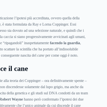
cazione l’ipotesi più accreditata, ovvero quella della
e
, è stata formulata da Ray e Lorna Coppinger. Essi
esso sia dovuto ad una selezione naturale, e quindi che i
la caccia si siano progressivamente avvicinati agli umani,
 e “ripagandoli” inaspettatamente
facendo la guardia
,
o scattare la scintilla che ha portato all’indissolubile
 conseguente nascita del
cane
per come oggi è noto.
e il cane
ie alla teoria dei Coppinger – ora definitivamente spente –
non discendesse solamente dal lupo grigio, ma anche da
scita della genetica e gli studi sul DNA condotti da un team
Robert Wayne
hanno però confermato l’ipotesi dei due
nitivamente che l’unico animale da cui discende il cane