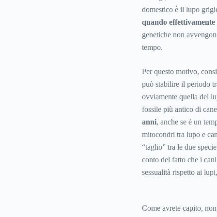
domestico è il lupo grig
quando effettivamente 
genetiche non avvengono
tempo.
Per questo motivo, con
può stabilire il periodo 
ovviamente quella del lu
fossile più antico di ca
anni
, anche se è un tem
mitocondri tra lupo e ca
“taglio” tra le due speci
conto del fatto che i can
sessualità rispetto ai lu
Come avrete capito, non 