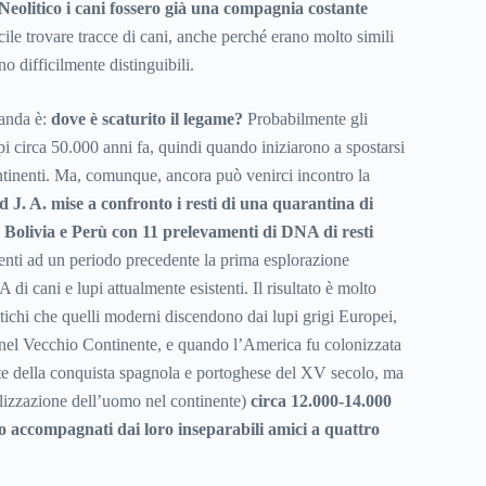
 Neolitico i cani fossero già una compagnia costante
icile trovare tracce di cani, anche perché erano molto simili
ono difficilmente distinguibili.
anda è:
dove è scaturito il legame?
Probabilmente gli
pi circa 50.000 anni fa, quindi quando iniziarono a spostarsi
ontinenti. Ma, comunque, ancora può venirci incontro la
 J. A. mise a confronto i resti di una quarantina di
, Bolivia e Perù con 11 prelevamenti di DNA di resti
lenti ad un periodo precedente la prima esplorazione
 di cani e lupi attualmente esistenti. Il risultato è molto
antichi che quelli moderni discendono dai lupi grigi Europei,
ì nel Vecchio Continente, e quando l’America fu colonizzata
te della conquista spagnola e portoghese del XV secolo, ma
bilizzazione dell’uomo nel continente)
circa 12.000-14.000
o accompagnati dai loro inseparabili amici a quattro