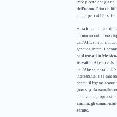
Però p certo che già
nel
dell’uomo
. Prima è diff
ai lupi per cui i fossili s
Altra fondamentale dom
uomini incontrarono i lu
dall’Africa negli altri c
genetica. infatti,
Leonard
cani trovati in Messico
trovati in Alaska
e risa
dell’Alaska, e con il DNA
interessante: sia i cani 
per cui il legame scatur
(non si parla naturalmen
della vera e propria sta
anni fa, gli umani eran
zampe.