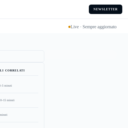
NEWSLETTER
Live · Sempre aggiornato
LI CORRELATI
3–5 minuti
10–15 minuti
minuti