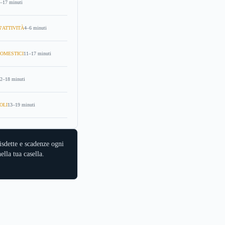
–17 minuti
'ATTIVITÀ
4–6 minuti
OMESTICI
11–17 minuti
2–18 minuti
OLI
13–19 minuti
isdette e scadenze ogni
ella tua casella.