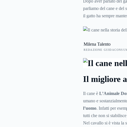
Dopo aver parlato del ga
parliamo del cane e del 
il gatto ha sempre mante
confronti, suscitando ora
è sempre andato d’accor
letterarie e artistiche.
Milena Talento
REDAZIONE GUIDACONSU
Il migliore
Il cane è
L’Animale Do
umano e sostanzialment
l’uomo
. Infatti per ese
tutti che non si stabilis
Nel cavallo si è vista la