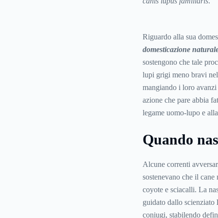
canis lupus familiaris
.
Riguardo alla sua domesti
domesticazione natural
sostengono che tale proc
lupi grigi meno bravi nel
mangiando i loro avanzi
azione che pare abbia fatt
legame uomo-lupo e alla
Quando nasc
Alcune correnti avversar
sostenevano che il cane 
coyote e sciacalli. La na
guidato dallo scienziato
coniugi, stabilendo defi