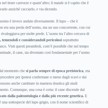
nel tirare carrozze e quant’altro; il maiale si è capito che è
varlo anziché cacciarlo, e via dicendo.
 l’uomo è invece andato diversamente. Il lupo – che è
on era una preda dell’uomo, ma un suo concorrente, con cui
 rivaleggiava per molte prede. L’uomo tra l’altro cercava di
pi, temendoli e considerandoli pericolosi
soprattutto
co. Visti questi preamboli, com’è possibile che nel tempo
animale, il cane, sia diventato così fondamentale per l’uomo
, dal momento che
si parla sempre di epoca preistorica
, ma
 procedere per ipotesi confermate o meno dagli scavi e dai
ossono anche cambiare in maniera drastica gli studi
omento. Comunque, una cosa è certa: il cane discende dal
vato dalla paleontologia e dalla più recente genetica.
E
è una sottospecie del lupo grigio, con il nome scientifico di