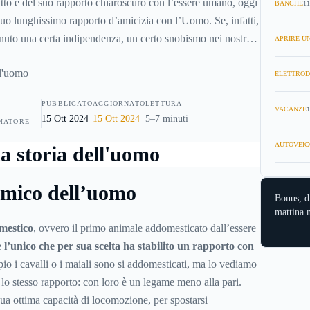
tto e del suo rapporto chiaroscuro con l’essere umano, oggi
BANCHE
11
suo lunghissimo rapporto d’amicizia con l’Uomo. Se, infatti,
nuto una certa indipendenza, un certo snobismo nei nostri
APRIRE UN
 reazioni di idolatria ora persecuzioni feroci, il cane invece
do, divenendo simbolo dell’amicizia in numerose opere
ELETTROD
PUBBLICATO
AGGIORNATO
LETTURA
VACANZE
1
15 Ott 2024
15 Ott 2024
5–7 minuti
MATORE
AUTOVEIC
 amico dell’uomo
Bonus, d
mattina n
mestico
, ovvero il primo animale addomesticato dall’essere
e
l’unico che per sua scelta ha stabilito un rapporto con
mpio i cavalli o i maiali sono si addomesticati, ma lo vediamo
ce lo stesso rapporto: con loro è un legame meno alla pari.
 sua ottima capacità di locomozione, per spostarsi