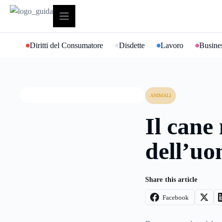
Vai
al
contenuto
Diritti del Consumatore
Disdette
Lavoro
Busines
ANIMALI
Il cane 
dell’u
Share this article
Facebook