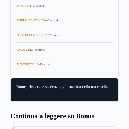
BANCHE
11–17 minuti
APRIRE UN'ATTIVITÀ
4–6 minuti
ELETTRODOMESTICI
11–17 minuti
VACANZE
12–18 minuti
AUTOVEICOLI
13–19 minuti
Bonus, disdette e scadenze ogni mattina nella tua casella.
Continua a leggere su Bonus