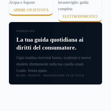
APRIRE UN'ATTIVITÀ
ELETTRODOMESTICI
PUBBLICATO
La tua guida quotidiana ai
diritti del consumatore.
Ogni mattina riceverai bonus, scadenze e nuove
disdette direttamente nella tua casella email.
Gratis. Senza spam.
80.000+ ISCRITTI · DISISCRIZIONE IN UN CLICK