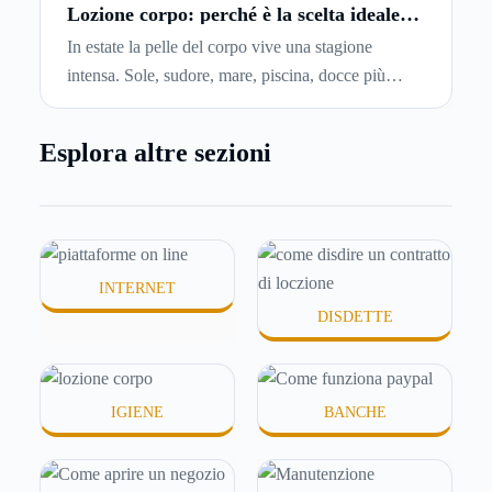
capiremo come inviare la disdetta per un contratto
Lozione corpo: perché è la scelta ideale
per idratare la pelle in estate
di affitto.
In estate la pelle del corpo vive una stagione
intensa. Sole, sudore, mare, piscina, docce più
frequenti e aria condizionata possono renderla
meno morbida, più disidratata o semplicemente
Esplora altre sezioni
meno confortevole. Eppure, proprio nei mesi caldi,
molte persone smettono di applicare prodotti
idratanti perché temono texture pesanti, appiccicose
o difficili da assorbire.
INTERNET
DISDETTE
IGIENE
BANCHE