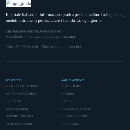
Il portale italiano di informazione pratica per il cittadino. Guide, bonus,
moduli e strumenti per esercitare i tuoi diritti, ogni giorno.
CHI SIAMO
CONTATTI
LAVORA CON NOI
Newsletter — Guide e bonus ogni mattina
Oltre 80.000 iscritti · Disiscrizione in un click
DISDETTE
AIUTI AZIENDE
TELEFONIA E INTERNET
AUTOVEICOLI
PAY TV E STREAMING
BAMBINI
LUCE E GAS
BANCHE
ASSICURAZIONI
BUSINESS E ATTIVITÀ
BANCHE E FINANZA
BUSINESS ON LINE
PALESTRA E SPORT
CARNEVALE