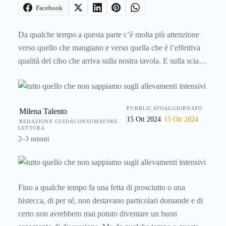
Facebook
Da qualche tempo a questa parte c’è molta più attenzione
verso quello che mangiano e verso quella che è l’effettiva
qualità del cibo che arriva sulla nostra tavola. E sulla scia di
quella che è stata la rivoluzione vegetariana, oggi ci si
fanno molte più domande che riguardano in particolare la
carne degli animali che mangiamo. Da dove arriva? E in
PUBBLICATO
AGGIORNATO
Milena Talento
quale stato versano i nostri allevamenti?
15 Ott 2024
15 Ott 2024
REDAZIONE GUIDACONSUMATORE
LETTURA
2–3 minuti
Fino a qualche tempo fa una fetta di prosciutto o una
bistecca, di per sé, non destavano particolari domande e di
certo non avrebbero mai potuto diventare un buon