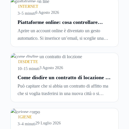
INTERNET
6 Agosto 2026
3–5 minuti
Piattaforme online: cosa controllare
prima di iscriversi e usare servizi in
Aprire un account online è diventato un gesto
tempo reale
automatico. Si inserisce un’email, si sceglie una
password, si accetta una serie di condizioni senza
leggerle davvero. Tutto avviene in pochi minuti,
spesso senza che ci si fermi a capire dove si sta
DISDETTE
entrando.
3 Agosto 2026
10–15 minuti
Come disdire un contratto di locazione in
modo corretto ed efficace
Può capitare che si abbia un contratto di affitto ma
che si voglia trasferirsi in una nuova città o si
abbiano problemi a pagare il canone, per cui si
comincia a cercare un’altra abitazione: è legittimo
chiedersi se è possibile
disdire il contratto di
IGIENE
locazione
prima che scada. In questa guida
29 Luglio 2026
3–4 minuti