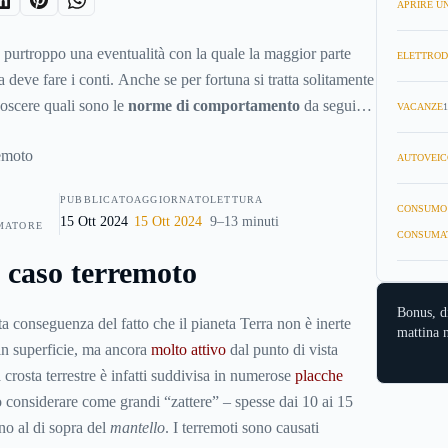
APRIRE UN
purtroppo una eventualità con la quale la maggior parte
ELETTROD
a deve fare i conti. Anche se per fortuna si tratta solitamente
noscere quali sono le
norme di comportamento
da seguire
VACANZE
1
r mettersi in sicurezza sé stessi e gli altri. In questa guida
ni, facili da memorizzare, per sapere come comportarsi
AUTOVEIC
 forte sisma.
PUBBLICATO
AGGIORNATO
LETTURA
CONSUMO
15 Ott 2024
15 Ott 2024
9–13 minuti
MATORE
CONSUMA
n caso terremoto
Bonus, d
ta conseguenza del fatto che il pianeta Terra non è inerte
mattina n
in superficie, ma ancora
molto attivo
dal punto di vista
 crosta terrestre è infatti suddivisa in numerose
placche
 considerare come grandi “zattere” – spesse dai 10 ai 15
no al di sopra del
mantello
. I terremoti sono causati