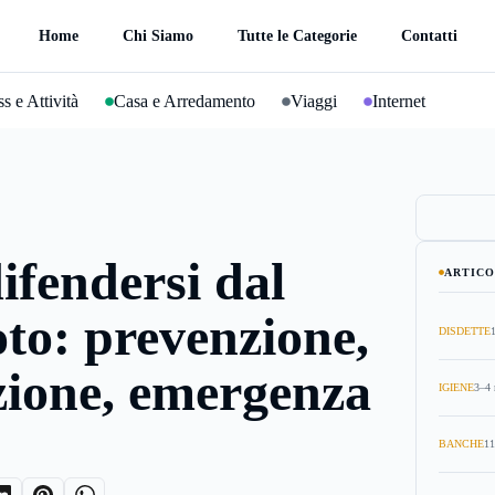
Home
Chi Siamo
Tutte le Categorie
Contatti
s e Attività
Casa e Arredamento
Viaggi
Internet
fendersi dal
ARTICO
to: prevenzione,
DISDETTE
zione, emergenza
IGIENE
3–4 
BANCHE
11