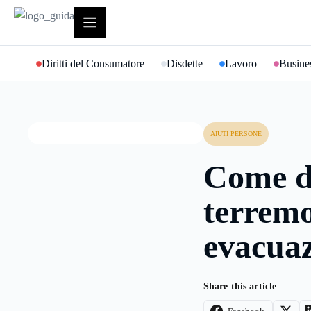
Vai
al
contenuto
Diritti del Consumatore
Disdette
Lavoro
Busines
AIUTI PERSONE
Come di
terremo
evacua
Share this article