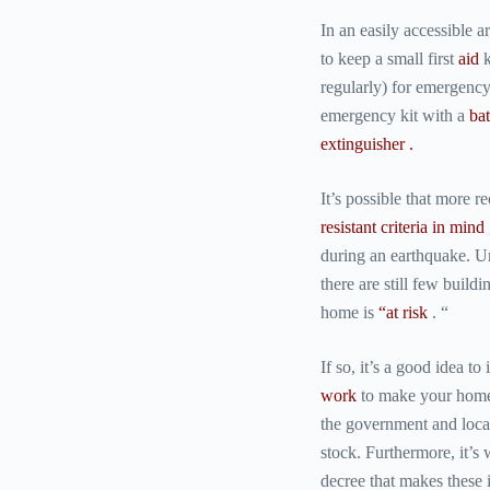
In an easily accessible ar
to keep a small first
aid
k
regularly) for emergency 
emergency kit with a
ba
extinguisher .
It’s possible that more 
resistant criteria in mind
during an earthquake. Unf
there are still few buildi
home is
“at risk
. “
If so, it’s a good idea to
work
to make your home 
the government and local
stock. Furthermore, it’s
decree that makes these i