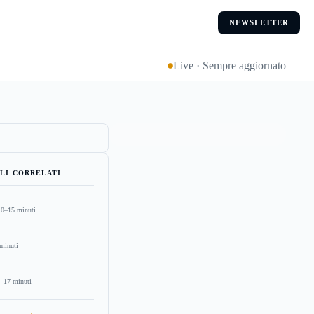
NEWSLETTER
Live · Sempre aggiornato
LI CORRELATI
10–15 minuti
minuti
–17 minuti