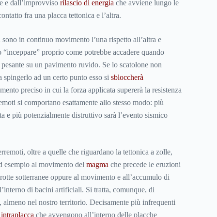
ne e dall’improvviso
rilascio di energia
che avviene lungo le
contatto fra una placca tettonica e l’altra.
ti sono in continuo movimento l’una rispetto all’altra e
ò “inceppare” proprio come potrebbe accadere quando
 pesante su un pavimento ruvido. Se lo scatolone non
a spingerlo ad un certo punto esso si
sbloccherà
ento preciso in cui la forza applicata supererà la resistenza
erremoti si comportano esattamente allo stesso modo: più
a e più potenzialmente distruttivo sarà l’evento sismico
erremoti, oltre a quelle che riguardano la tettonica a zolle,
ad esempio al movimento del
magma
che precede le eruzioni
rotte sotterranee oppure al movimento e all’accumulo di
l’interno di bacini artificiali. Si tratta, comunque, di
e, almeno nel nostro territorio. Decisamente più infrequenti
intraplacca
che avvengono all’interno delle placche