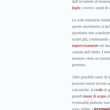
dall’accumulo di tensio
faglie
, ovvero i punti di 
Le zolle tettoniche infat
questo movimento si pu
spostiamo uno scatolone
scorre più, continuando 
improvvisamente
nel mom
causata dall’attrito. I t
tensione viene accumulat
generato.
Altre possibili cause di t
possono essere dovute 
vulcaniche, al
crollo
di g
grandi
masse di acqua
al
eventualità piuttosto rar
sono, infine, i
terremoti