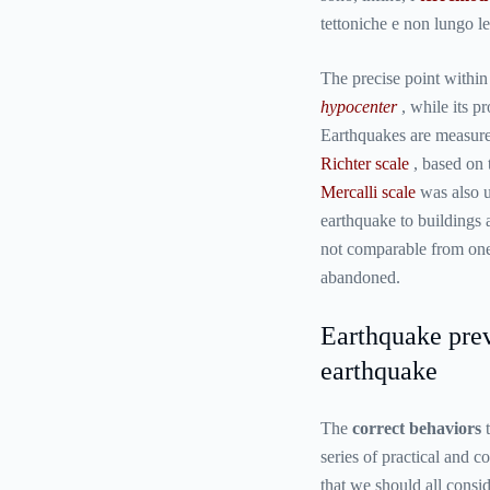
tettoniche e non lungo le
The precise point within 
hypocenter
, while its pr
Earthquakes are measured
Richter scale
, based on t
Mercalli scale
was also u
earthquake to buildings an
not comparable from one 
abandoned.
Earthquake prev
earthquake
The
correct behaviors
t
series of practical and 
that we should all consid