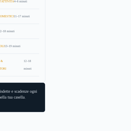
'ATTIVITÀ
4–6 minuti
OMESTICI
11–17 minuti
2–18 minuti
OLI
13–19 minuti
 &
12–18
TORI
minuti
isdette e scadenze ogni
ella tua casella.