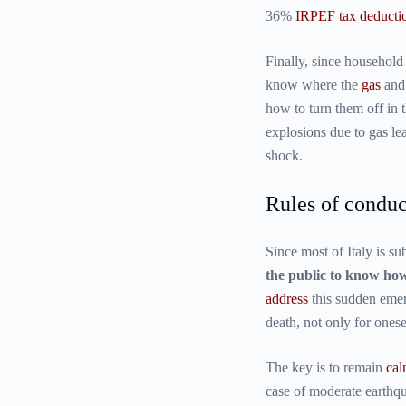
36%
IRPEF tax deducti
Finally, since household
know where the
gas
an
how to turn them off in 
explosions due to gas leak
shock.
Rules of conduc
Since most of Italy is su
the public to know how
address
this sudden emer
death, not only for onese
The key is to remain
ca
case of moderate earthqu