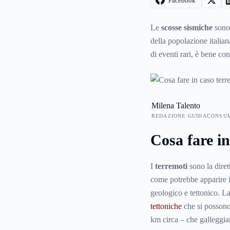
Facebook
Le
scosse sismiche
sono 
della popolazione italian
di eventi rari, è bene co
in caso di
terremoto
, pe
troverete utili indicazio
prima, durante e dopo un
Milena Talento
REDAZIONE GUIDACONSU
Cosa fare i
I
terremoti
sono la diret
come potrebbe apparire 
geologico e tettonico. La
tettoniche
che si possono
km circa – che galleggia