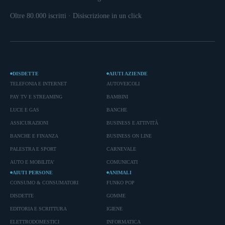
Oltre 80.000 iscritti · Disiscrizione in un click
DISDETTE
AIUTI AZIENDE
TELEFONIA E INTERNET
AUTOVEICOLI
PAY TV E STREAMING
BAMBINI
LUCE E GAS
BANCHE
ASSICURAZIONI
BUSINESS E ATTIVITÀ
BANCHE E FINANZA
BUSINESS ON LINE
PALESTRA E SPORT
CARNEVALE
AUTO E MOBILITA'
COMUNICATI
AIUTI PERSONE
ANIMALI
CONSUMO & CONSUMATORI
FUNKO POP
DISDETTE
GOMME
EDITORIA E SCRITTURA
IGIENE
ELETTRODOMESTICI
INFORMATICA