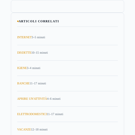
ARTICOLI CORRELATI
INTERNET
3–5 minuti
DISDETTE
10–15 minuti
IGIENE
3–4 minuti
BANCHE
11–17 minuti
APRIRE UN'ATTIVITÀ
4–6 minuti
ELETTRODOMESTICI
11–17 minuti
VACANZE
12–18 minuti