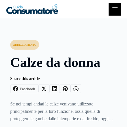
Vai
al
contenuto
ABBIGLIAMENTO
Calze da donna
Share this article
Facebook
Se nei tempi andati le calze venivano utilizzate
principalmente per la loro funzione, ossia quella di
proteggere le gambe dalle intemperie e dal freddo, oggi
sono invece trattate alla stregua di un autentico accessorio