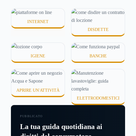
idratanti perché temono texture pesanti, appiccicose
o difficili da assorbire.
INTERNET
DISDETTE
IGIENE
BANCHE
APRIRE UN'ATTIVITÀ
ELETTRODOMESTICI
PUBBLICATO
La tua guida quotidiana ai