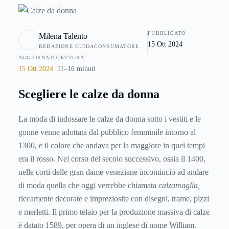
che deve seguire le tendenze e le evoluzioni della moda:
forse è per questo che se ne trovano di tantissimi modelli.
PUBBLICATO
Milena Talento
Questa guida vi sarà senz’altro utile per individuare il tipo
15 Ott 2024
REDAZIONE GUIDACONSUMATORE
di calza da donna che fa per voi, districandovi tra gli
AGGIORNATO
LETTURA
innumerevoli prodotti offerti dal mercato.Le calze da donna
15 Ott 2024
11–16 minuti
affondano le radici nell’antichità, più o meno ai tempi dei
greci, che erano soliti indossare, sotto le loro calzature e i
Scegliere le calze da donna
loro coturni, dei calzari per proteggere il piede dai
cambiamenti di stagione e per isolarlo dal materiale della
La moda di indossare le calze da donna sotto i vestiti e le
calzatura. Fu in epoca medievale che la tecnica delle
gonne venne adottata dal pubblico femminile intorno al
calzature permise di creare modelli di calzatura che
1300, e il colore che andava per la maggiore in quei tempi
coprivano tutto il piede per intero, estendendo anche in
era il rosso. Nel corso del secolo successivo, ossia il 1400,
molti casi la copertura a tutte le gambe grazie alla creazione
nelle corti delle gran dame veneziane incominciò ad andare
di calze realizzate in pellame molto sottile e perfettamente
di moda quella che oggi verrebbe chiamata
calzamaglia,
aderente alla gamba.
riccamente decorate e impreziosite con disegni, trame, pizzi
e merletti. Il primo telaio per la produzione massiva di calze
è datato 1589, per opera di un inglese di nome William.