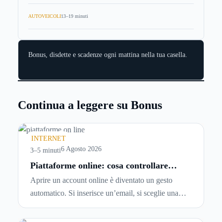
AUTOVEICOLI
13–19 minuti
Bonus, disdette e scadenze ogni mattina nella tua casella.
Continua a leggere su Bonus
INTERNET
6 Agosto 2026
3–5 minuti
Piattaforme online: cosa controllare
prima di iscriversi e usare servizi in
Aprire un account online è diventato un gesto
tempo reale
automatico. Si inserisce un’email, si sceglie una
password, si accetta una serie di condizioni senza
leggerle davvero. Tutto avviene in pochi minuti,