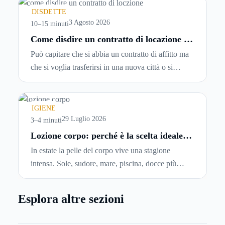
spesso senza che ci si fermi a capire dove si sta
DISDETTE
entrando.
3 Agosto 2026
10–15 minuti
Come disdire un contratto di locazione in
modo corretto ed efficace
Può capitare che si abbia un contratto di affitto ma
che si voglia trasferirsi in una nuova città o si
abbiano problemi a pagare il canone, per cui si
comincia a cercare un’altra abitazione: è legittimo
chiedersi se è possibile
disdire il contratto di
IGIENE
locazione
prima che scada. In questa guida
29 Luglio 2026
3–4 minuti
capiremo come inviare la disdetta per un contratto
Lozione corpo: perché è la scelta ideale
per idratare la pelle in estate
di affitto.
In estate la pelle del corpo vive una stagione
intensa. Sole, sudore, mare, piscina, docce più
frequenti e aria condizionata possono renderla
meno morbida, più disidratata o semplicemente
Esplora altre sezioni
meno confortevole. Eppure, proprio nei mesi caldi,
molte persone smettono di applicare prodotti