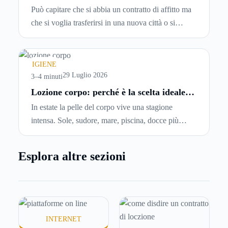
modo corretto ed efficace
Può capitare che si abbia un contratto di affitto ma
che si voglia trasferirsi in una nuova città o si
abbiano problemi a pagare il canone, per cui si
comincia a cercare un’altra abitazione: è legittimo
chiedersi se è possibile
disdire il contratto di
IGIENE
locazione
prima che scada. In questa guida
29 Luglio 2026
3–4 minuti
capiremo come inviare la disdetta per un contratto
Lozione corpo: perché è la scelta ideale
per idratare la pelle in estate
di affitto.
In estate la pelle del corpo vive una stagione
intensa. Sole, sudore, mare, piscina, docce più
frequenti e aria condizionata possono renderla
meno morbida, più disidratata o semplicemente
Esplora altre sezioni
meno confortevole. Eppure, proprio nei mesi caldi,
molte persone smettono di applicare prodotti
idratanti perché temono texture pesanti, appiccicose
o difficili da assorbire.
INTERNET