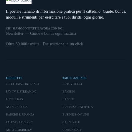
Il portale italiano di informazione pratica per il cittadino. Guide, bonus,
moduli e strumenti per esercitare i tuoi diritti, ogni giorno.
CHI SIAMO
CONTATTI
LAVORA CON NOI
Newsletter — Guide e bonus ogni mattina
Oltre 80.000 iscritti · Disiscrizione in un click
DISDETTE
AIUTI AZIENDE
TELEFONIA E INTERNET
AUTOVEICOLI
PAY TV E STREAMING
BAMBINI
LUCE E GAS
BANCHE
ASSICURAZIONI
BUSINESS E ATTIVITÀ
BANCHE E FINANZA
BUSINESS ON LINE
PALESTRA E SPORT
CARNEVALE
AUTO E MOBILITA'
COMUNICATI