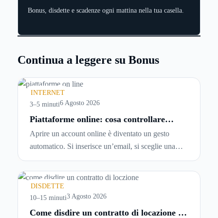
Bonus, disdette e scadenze ogni mattina nella tua casella.
Continua a leggere su Bonus
INTERNET
6 Agosto 2026
3–5 minuti
Piattaforme online: cosa controllare
prima di iscriversi e usare servizi in
Aprire un account online è diventato un gesto
tempo reale
automatico. Si inserisce un’email, si sceglie una
password, si accetta una serie di condizioni senza
leggerle davvero. Tutto avviene in pochi minuti,
spesso senza che ci si fermi a capire dove si sta
DISDETTE
entrando.
3 Agosto 2026
10–15 minuti
Come disdire un contratto di locazione in