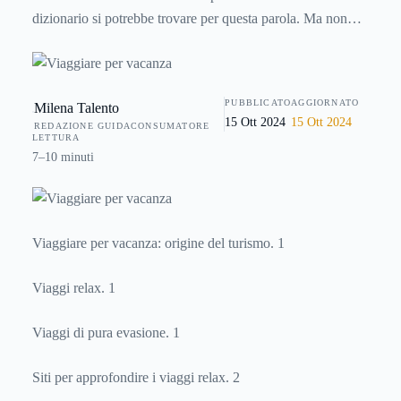
dizionario si potrebbe trovare per questa parola. Ma non
sembra un troppo superficiale o limitativa? Il viaggio in
effetti è tutt’altro. Non si può annullare con semplici parole
la magia che sprigiona. Esso può essere magia, evasione,
PUBBLICATO
AGGIORNATO
Milena Talento
scoperta, avventura, arricchimento personale, relax: quante
15 Ott 2024
15 Ott 2024
REDAZIONE GUIDACONSUMATORE
cose racchiude in sé la questa parola. Un viaggio da sempre
LETTURA
visto come una metafora di vita, che da sempre ha ispirato
7–10 minuti
poeti come Rimbaud, Ungaretti, Saba. Un’esperienza per
perdersi e ritrovarsi. Assorbire e farsi assorbire dalle
meraviglie del nostro itinerario.
Viaggiare per vacanza: origine del turismo. 1
Viaggi relax. 1
Viaggi di pura evasione. 1
Siti per approfondire i viaggi relax. 2