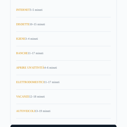
INTERNET
3–5 minuti
DISDETTE
10–15 minuti
IGIENE
3–4 minuti
BANCHE
11–17 minuti
APRIRE UN'ATTIVITÀ
4–6 minuti
ELETTRODOMESTICI
11–17 minuti
VACANZE
12–18 minuti
AUTOVEICOLI
13–19 minuti