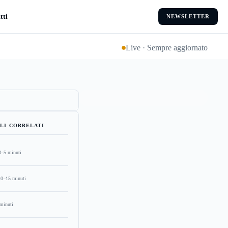
tti
NEWSLETTER
Live · Sempre aggiornato
LI CORRELATI
3–5 minuti
10–15 minuti
minuti