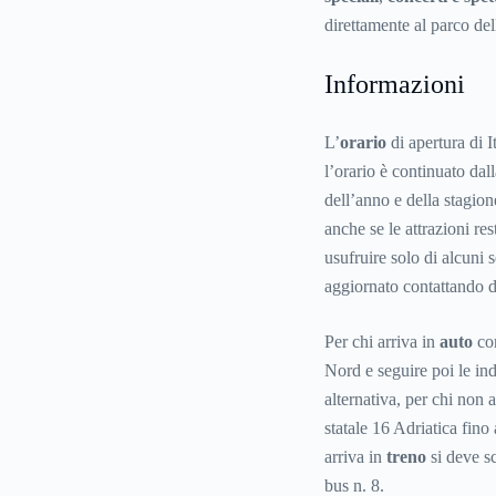
direttamente al parco dell
Informazioni
L’
orario
di apertura di I
l’orario è continuato da
dell’anno e della stagion
anche se le attrazioni re
usufruire solo di alcuni 
aggiornato contattando d
Per chi arriva in
auto
con
Nord e seguire poi le ind
alternativa, per chi non 
statale 16 Adriatica fin
arriva in
treno
si deve sc
bus n. 8.