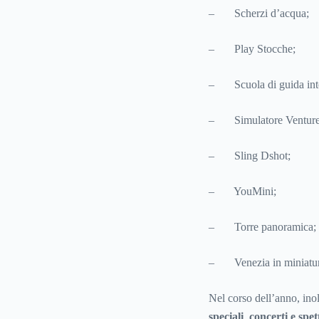
– Scherzi d’acqua;
– Play Stocche;
– Scuola di guida inte
– Simulatore Venture
– Sling Dshot;
– YouMini;
– Torre panoramica;
– Venezia in miniatur
Nel corso dell’anno, ino
speciali
,
concerti e spet