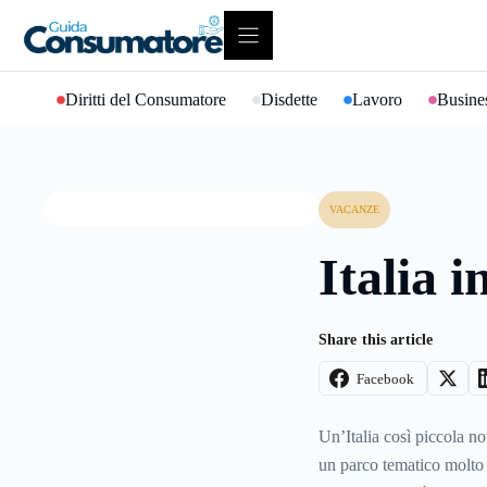
Vai
al
contenuto
Diritti del Consumatore
Disdette
Lavoro
Busines
VACANZE
Italia 
Share this article
Facebook
Un’Italia così piccola no
un parco tematico molto 