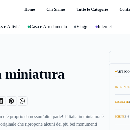
Home
Chi Siamo
Tutte le Categorie
Conta
s e Attività
Casa e Arredamento
Viaggi
Internet
in miniatura
ARTICO
INTERNET
DISDETTE
n c’è proprio da nessun’altra parte! L’Italia in miniatura è
IGIENE
3–4 
originale che ripropone alcuni dei più bei monumenti