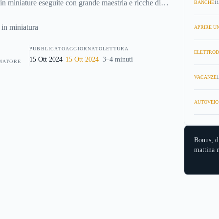
ne in miniature eseguite con grande maestria e ricche di
BANCHE
11
eggiare tra i sentieri del parco sembrerà di essere dei giganti
Nord a quella del Sud. Scopriamo allora le bellezze e le
APRIRE UN
co dell’Emilia Romagna.
PUBBLICATO
AGGIORNATO
LETTURA
ELETTROD
15 Ott 2024
15 Ott 2024
3–4 minuti
MATORE
VACANZE
1
AUTOVEIC
Bonus, d
mattina n