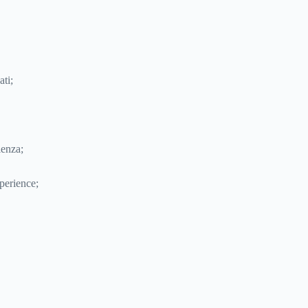
ti;
enza;
erience;