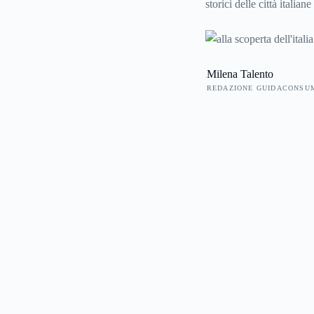
storici delle città italia
dettagli, tanto che a pass
a spasso dall’Italia del 
attrazioni di questo par
Milena Talento
REDAZIONE GUIDACONSU