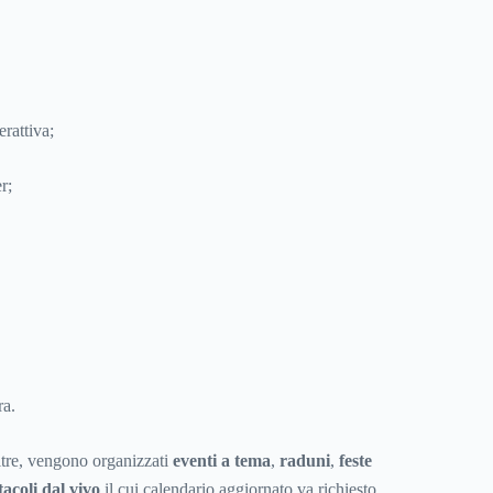
rattiva;
r;
a.
ltre, vengono organizzati
eventi a tema
,
raduni
,
feste
tacoli dal vivo
il cui calendario aggiornato va richiesto