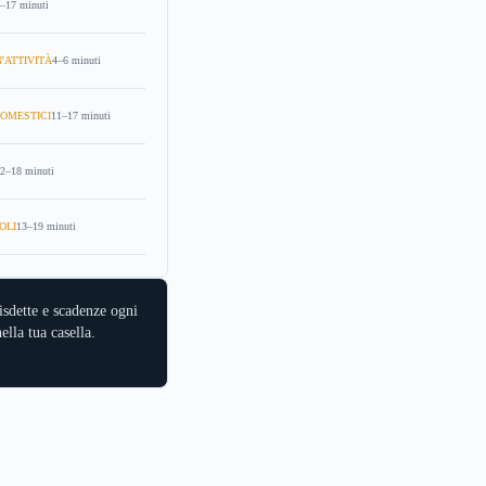
–17 minuti
'ATTIVITÀ
4–6 minuti
OMESTICI
11–17 minuti
2–18 minuti
OLI
13–19 minuti
isdette e scadenze ogni
ella tua casella.