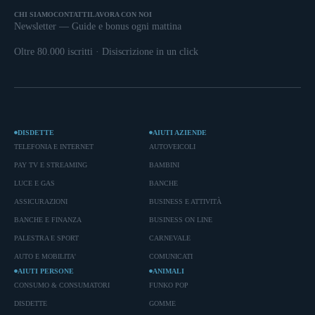
CHI SIAMO
CONTATTI
LAVORA CON NOI
Newsletter — Guide e bonus ogni mattina
Oltre 80.000 iscritti · Disiscrizione in un click
DISDETTE
AIUTI AZIENDE
TELEFONIA E INTERNET
AUTOVEICOLI
PAY TV E STREAMING
BAMBINI
LUCE E GAS
BANCHE
ASSICURAZIONI
BUSINESS E ATTIVITÀ
BANCHE E FINANZA
BUSINESS ON LINE
PALESTRA E SPORT
CARNEVALE
AUTO E MOBILITA'
COMUNICATI
AIUTI PERSONE
ANIMALI
CONSUMO & CONSUMATORI
FUNKO POP
DISDETTE
GOMME