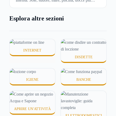
intensa. Sole, sudore, mare, piscina, docce più
frequenti e aria condizionata possono renderla
meno morbida, più disidratata o semplicemente
Esplora altre sezioni
meno confortevole. Eppure, proprio nei mesi caldi,
molte persone smettono di applicare prodotti
idratanti perché temono texture pesanti, appiccicose
o difficili da assorbire.
INTERNET
DISDETTE
IGIENE
BANCHE
APRIRE UN'ATTIVITÀ
ELETTRODOMESTICI