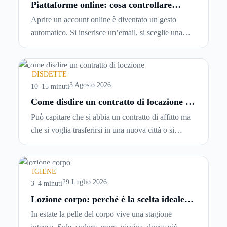
Piattaforme online: cosa controllare
prima di iscriversi e usare servizi in
Aprire un account online è diventato un gesto
tempo reale
automatico. Si inserisce un’email, si sceglie una
password, si accetta una serie di condizioni senza
leggerle davvero. Tutto avviene in pochi minuti,
spesso senza che ci si fermi a capire dove si sta
DISDETTE
entrando.
3 Agosto 2026
10–15 minuti
Come disdire un contratto di locazione in
modo corretto ed efficace
Può capitare che si abbia un contratto di affitto ma
che si voglia trasferirsi in una nuova città o si
abbiano problemi a pagare il canone, per cui si
comincia a cercare un’altra abitazione: è legittimo
chiedersi se è possibile
disdire il contratto di
IGIENE
locazione
prima che scada. In questa guida
29 Luglio 2026
3–4 minuti
capiremo come inviare la disdetta per un contratto
Lozione corpo: perché è la scelta ideale
per idratare la pelle in estate
di affitto.
In estate la pelle del corpo vive una stagione