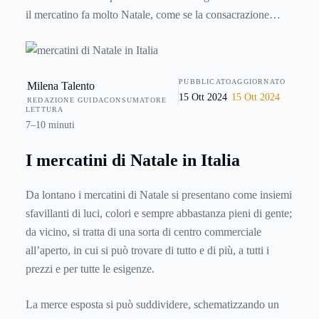
il mercatino fa molto Natale, come se la consacrazione
definitiva della festività fosse affidata a banchi e
banchetti....che sono piacevoli da vedere, sia da vicino che
da lontano.
PUBBLICATO
AGGIORNATO
Milena Talento
15 Ott 2024
15 Ott 2024
REDAZIONE GUIDACONSUMATORE
LETTURA
7–10 minuti
I mercatini di Natale in Italia
Da lontano i mercatini di Natale si presentano come insiemi
sfavillanti di luci, colori e sempre abbastanza pieni di gente;
da vicino, si tratta di una sorta di centro commerciale
all’aperto, in cui si può trovare di tutto e di più, a tutti i
prezzi e per tutte le esigenze.
La merce esposta si può suddividere, schematizzando un