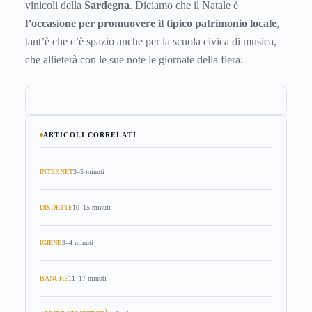
vinicoli della
Sardegna
. Diciamo che il Natale è
l’occasione per promuovere il tipico patrimonio locale
,
tant’è che c’è spazio anche per la scuola civica di musica,
che allieterà con le sue note le giornate della fiera.
ARTICOLI CORRELATI
INTERNET
3–5 minuti
DISDETTE
10–15 minuti
IGIENE
3–4 minuti
BANCHE
11–17 minuti