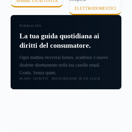
APRIRE UN'ATTIVITÀ
ELETTRODOMESTICI
PUBBLICATO
La tua guida quotidiana ai
diritti del consumatore.
Ogni mattina riceverai bonus, scadenze e nuove
disdette direttamente nella tua casella email.
Gratis. Senza spam.
80.000+ ISCRITTI · DISISCRIZIONE IN UN CLICK