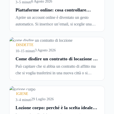
6 Agosto 2026
3–5 minuti
Piattaforme online: cosa controllare
prima di iscriversi e usare servizi in
Aprire un account online è diventato un gesto
tempo reale
automatico. Si inserisce un’email, si sceglie una
password, si accetta una serie di condizioni senza
leggerle davvero. Tutto avviene in pochi minuti,
spesso senza che ci si fermi a capire dove si sta
DISDETTE
entrando.
3 Agosto 2026
10–15 minuti
Come disdire un contratto di locazione in
modo corretto ed efficace
Può capitare che si abbia un contratto di affitto ma
che si voglia trasferirsi in una nuova città o si
abbiano problemi a pagare il canone, per cui si
comincia a cercare un’altra abitazione: è legittimo
chiedersi se è possibile
disdire il contratto di
IGIENE
locazione
prima che scada. In questa guida
29 Luglio 2026
3–4 minuti
capiremo come inviare la disdetta per un contratto
Lozione corpo: perché è la scelta ideale
per idratare la pelle in estate
di affitto.