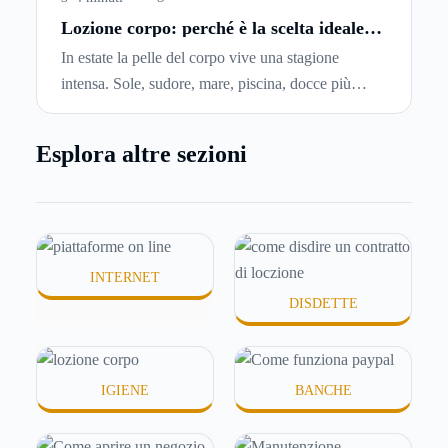
capiremo come inviare la disdetta per un contratto
Lozione corpo: perché è la scelta ideale
per idratare la pelle in estate
di affitto.
In estate la pelle del corpo vive una stagione
intensa. Sole, sudore, mare, piscina, docce più
frequenti e aria condizionata possono renderla
meno morbida, più disidratata o semplicemente
Esplora altre sezioni
meno confortevole. Eppure, proprio nei mesi caldi,
molte persone smettono di applicare prodotti
idratanti perché temono texture pesanti, appiccicose
o difficili da assorbire.
INTERNET
DISDETTE
IGIENE
BANCHE