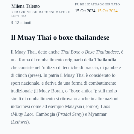
PUBBLICATO
AGGIORNATO
Milena Talento
della più dura e potenzialmente rischiosa per l’incolumità
15 Ott 2024
15 Ott 2024
REDAZIONE GUIDACONSUMATORE
dei praticanti, ma questo non le ha impedito anche in Italia
LETTURA
di raccogliere intorno a sé molti praticanti. In questa guida
8–12 minuti
scopriremo le origini, le caratteristiche e le tecniche tipiche
Il Muay Thai o boxe thailandese
utilizzate.
Il Muay Thai, detto anche
Thai Boxe
o
Boxe Thailandese
, è
una forma di combattimento originaria della
Thailandia
che consiste nell’utilizzo di tecniche di braccia, di gambe e
di clinch (prese). In patria il Muay Thai è considerato lo
sport nazionale, e deriva da una forma di combattimento
tradizionale (il Muay Boran, o “boxe antica”); stili molto
simili di combattimento si ritrovano anche in altre nazioni
indocinesi come ad esempio Malaysia (Tomo
i
), Laos
(
Muay Lao
), Cambogia (
Pradal Serey
) e Myanmar
(
Lethwei
).