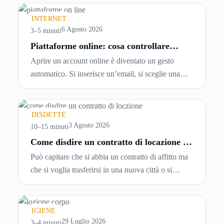
INTERNET
6 Agosto 2026
3–5 minuti
Piattaforme online: cosa controllare
prima di iscriversi e usare servizi in
Aprire un account online è diventato un gesto
tempo reale
automatico. Si inserisce un’email, si sceglie una
password, si accetta una serie di condizioni senza
leggerle davvero. Tutto avviene in pochi minuti,
spesso senza che ci si fermi a capire dove si sta
DISDETTE
entrando.
3 Agosto 2026
10–15 minuti
Come disdire un contratto di locazione in
modo corretto ed efficace
Può capitare che si abbia un contratto di affitto ma
che si voglia trasferirsi in una nuova città o si
abbiano problemi a pagare il canone, per cui si
comincia a cercare un’altra abitazione: è legittimo
chiedersi se è possibile
disdire il contratto di
IGIENE
locazione
prima che scada. In questa guida
29 Luglio 2026
3–4 minuti