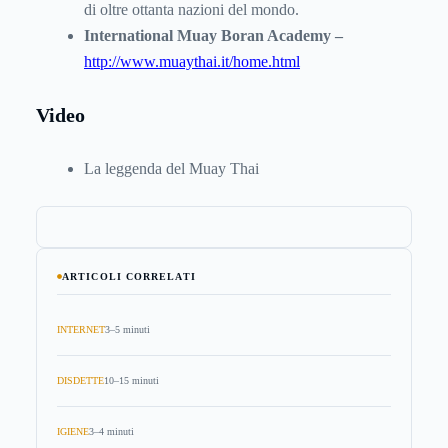
di oltre ottanta nazioni del mondo.
International Muay Boran Academy –
http://www.muaythai.it/home.html
Video
La leggenda del Muay Thai
ARTICOLI CORRELATI
INTERNET
3–5 minuti
DISDETTE
10–15 minuti
IGIENE
3–4 minuti