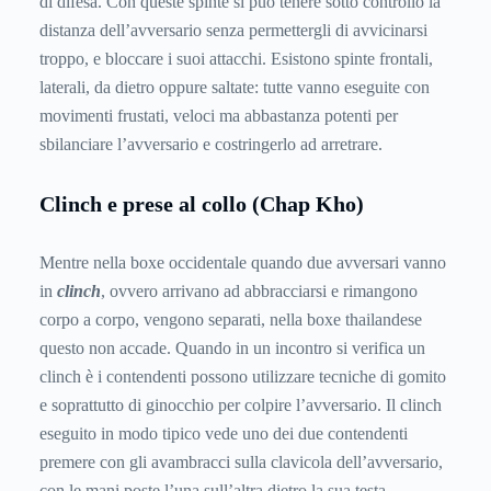
di difesa. Con queste spinte si può tenere sotto controllo la
distanza dell’avversario senza permettergli di avvicinarsi
troppo, e bloccare i suoi attacchi. Esistono spinte frontali,
laterali, da dietro oppure saltate: tutte vanno eseguite con
movimenti frustati, veloci ma abbastanza potenti per
sbilanciare l’avversario e costringerlo ad arretrare.
Clinch e prese al collo (Chap Kho)
Mentre nella boxe occidentale quando due avversari vanno
in
clinch
, ovvero arrivano ad abbracciarsi e rimangono
corpo a corpo, vengono separati, nella boxe thailandese
questo non accade. Quando in un incontro si verifica un
clinch è i contendenti possono utilizzare tecniche di gomito
e soprattutto di ginocchio per colpire l’avversario. Il clinch
eseguito in modo tipico vede uno dei due contendenti
premere con gli avambracci sulla clavicola dell’avversario,
con le mani poste l’una sull’altra dietro la sua testa.