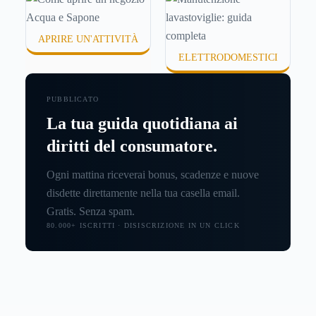
APRIRE UN'ATTIVITÀ
ELETTRODOMESTICI
PUBBLICATO
La tua guida quotidiana ai
diritti del consumatore.
Ogni mattina riceverai bonus, scadenze e nuove
disdette direttamente nella tua casella email.
Gratis. Senza spam.
80.000+ ISCRITTI · DISISCRIZIONE IN UN CLICK