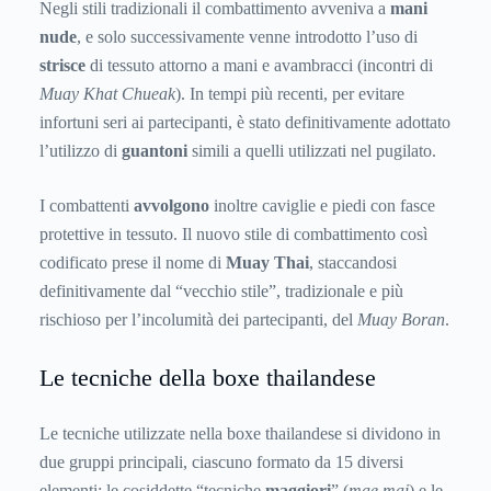
Negli stili tradizionali il combattimento avveniva a
mani
nude
, e solo successivamente venne introdotto l’uso di
strisce
di tessuto attorno a mani e avambracci (incontri di
Muay Khat Chueak
). In tempi più recenti, per evitare
infortuni seri ai partecipanti, è stato definitivamente adottato
l’utilizzo di
guantoni
simili a quelli utilizzati nel pugilato.
I combattenti
avvolgono
inoltre caviglie e piedi con fasce
protettive in tessuto. Il nuovo stile di combattimento così
codificato prese il nome di
Muay Thai
, staccandosi
definitivamente dal “vecchio stile”, tradizionale e più
rischioso per l’incolumità dei partecipanti, del
Muay Boran
.
Le tecniche della boxe thailandese
Le tecniche utilizzate nella boxe thailandese si dividono in
due gruppi principali, ciascuno formato da 15 diversi
elementi: le cosiddette “tecniche
maggiori
” (
mae mai
) e le