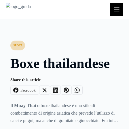
Vai
al
contenuto
SPORT
Boxe thailandese
Share this article
Facebook
Il
Muay Thai
o boxe thailandese è uno stile di
combattimento di origine asiatica che prevede l’utilizzo di
calci e pugni, ma anche di gomitate e ginocchiate. Fra tutte
le arti marziali giunte in occidente si tratta senza dubbio