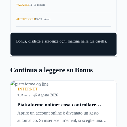
VACANZE
12–18 minuti
AUTOVEICOLI
13–19 minuti
Bonus, disdette e scadenze ogni mattina nella tua casella.
Continua a leggere su Bonus
INTERNET
6 Agosto 2026
3–5 minuti
Piattaforme online: cosa controllare
prima di iscriversi e usare servizi in
Aprire un account online è diventato un gesto
tempo reale
automatico. Si inserisce un’email, si sceglie una