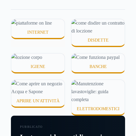
molte persone smettono di applicare prodotti
idratanti perché temono texture pesanti, appiccicose
o difficili da assorbire.
INTERNET
DISDETTE
IGIENE
BANCHE
APRIRE UN'ATTIVITÀ
ELETTRODOMESTICI
PUBBLICATO