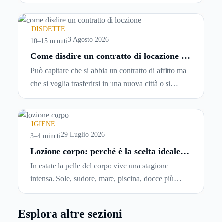
password, si accetta una serie di condizioni senza
leggerle davvero. Tutto avviene in pochi minuti,
spesso senza che ci si fermi a capire dove si sta
DISDETTE
entrando.
3 Agosto 2026
10–15 minuti
Come disdire un contratto di locazione in
modo corretto ed efficace
Può capitare che si abbia un contratto di affitto ma
che si voglia trasferirsi in una nuova città o si
abbiano problemi a pagare il canone, per cui si
comincia a cercare un’altra abitazione: è legittimo
chiedersi se è possibile
disdire il contratto di
IGIENE
locazione
prima che scada. In questa guida
29 Luglio 2026
3–4 minuti
capiremo come inviare la disdetta per un contratto
Lozione corpo: perché è la scelta ideale
per idratare la pelle in estate
di affitto.
In estate la pelle del corpo vive una stagione
intensa. Sole, sudore, mare, piscina, docce più
frequenti e aria condizionata possono renderla
meno morbida, più disidratata o semplicemente
Esplora altre sezioni
meno confortevole. Eppure, proprio nei mesi caldi,