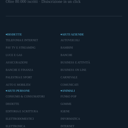
Oltre 80.000 iscritti · Disiscrizione in un click
DISDETTE
AIUTI AZIENDE
TELEFONIA E INTERNET
AUTOVEICOLI
PAY TV E STREAMING
BAMBINI
LUCE E GAS
BANCHE
ASSICURAZIONI
BUSINESS E ATTIVITÀ
BANCHE E FINANZA
BUSINESS ON LINE
PALESTRA E SPORT
CARNEVALE
AUTO E MOBILITA'
COMUNICATI
AIUTI PERSONE
ANIMALI
CONSUMO & CONSUMATORI
FUNKO POP
DISDETTE
GOMME
EDITORIA E SCRITTURA
IGIENE
ELETTRODOMESTICI
INFORMATICA
ELETTRONICA
INTERNET