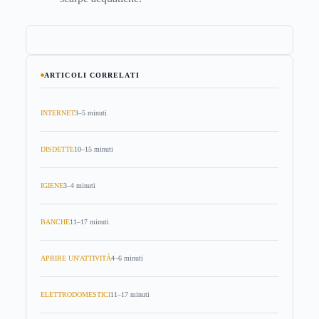
ARTICOLI CORRELATI
INTERNET
3–5 minuti
DISDETTE
10–15 minuti
IGIENE
3–4 minuti
BANCHE
11–17 minuti
APRIRE UN'ATTIVITÀ
4–6 minuti
ELETTRODOMESTICI
11–17 minuti