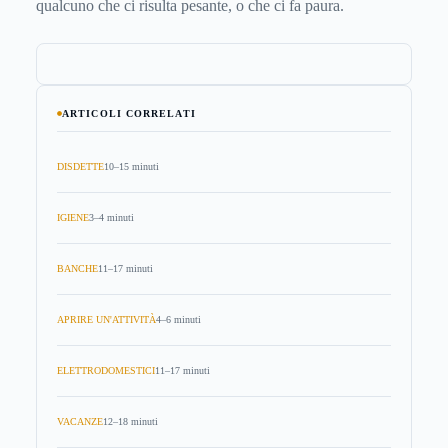
qualcuno che ci risulta pesante, o che ci fa paura.
ARTICOLI CORRELATI
DISDETTE
10–15 minuti
IGIENE
3–4 minuti
BANCHE
11–17 minuti
APRIRE UN'ATTIVITÀ
4–6 minuti
ELETTRODOMESTICI
11–17 minuti
VACANZE
12–18 minuti