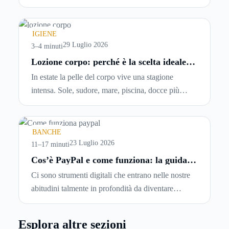
abbiano problemi a pagare il canone, per cui si
comincia a cercare un’altra abitazione: è legittimo
chiedersi se è possibile
disdire il contratto di
IGIENE
locazione
prima che scada. In questa guida
29 Luglio 2026
3–4 minuti
capiremo come inviare la disdetta per un contratto
Lozione corpo: perché è la scelta ideale
per idratare la pelle in estate
di affitto.
In estate la pelle del corpo vive una stagione
intensa. Sole, sudore, mare, piscina, docce più
frequenti e aria condizionata possono renderla
meno morbida, più disidratata o semplicemente
meno confortevole. Eppure, proprio nei mesi caldi,
BANCHE
molte persone smettono di applicare prodotti
23 Luglio 2026
11–17 minuti
idratanti perché temono texture pesanti, appiccicose
Cos’è PayPal e come funziona: la guida
completa aggiornata per venditori e
o difficili da assorbire.
Ci sono strumenti digitali che entrano nelle nostre
privati
abitudini talmente in profondità da diventare
riferimenti assoluti. PayPal è uno di questi. Lo usi
per comprare su Amazon, per pagare un corso
Esplora altre sezioni
online, per mandare venti euro a un amico. Ma se ti