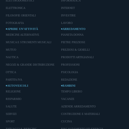
ELETTRODOMESTICI
INFORMATICA
ELETTRONICA
INTERNET
FILOSOFIE ORIENTALI
INVESTIRE
FOTOGRAFIA
LAVORO
APRIRE UN’ATTIVITÀ
ARREDAMENTO
MEDICINE ALTERNATIVE
PIANETA DONNA
MUSICA E STRUMENTI MUSICALI
PIETRE PREZIOSE
MUTUO
PREZIOSI & GIOIELLI
NAUTICA
PRODOTTI ARTIGIANALI
NEGOZI & GRANDE DISTRIBUZIONE
PROFESSIONI
OTTICA
PSICOLOGIA
PARTITA IVA
REDAZIONE
AUTOVEICOLI
BAMBINI
RELIGIONE
TEMPO LIBERO
RISPARMIO
VACANZE
SALUTE
AZIENDE ARREDAMENTO
SERVIZI
COSTRUZIONE E MATERIALI
SPORT
CUCINA
TATUAGGI & PIERCING
RISCALDAMENTO ED ENERGIA