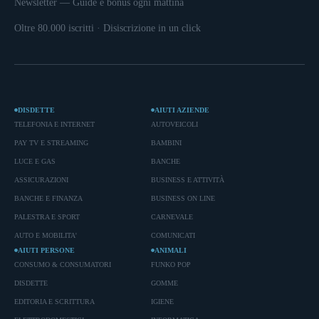
Newsletter — Guide e bonus ogni mattina
Oltre 80.000 iscritti · Disiscrizione in un click
DISDETTE
AIUTI AZIENDE
TELEFONIA E INTERNET
AUTOVEICOLI
PAY TV E STREAMING
BAMBINI
LUCE E GAS
BANCHE
ASSICURAZIONI
BUSINESS E ATTIVITÀ
BANCHE E FINANZA
BUSINESS ON LINE
PALESTRA E SPORT
CARNEVALE
AUTO E MOBILITA'
COMUNICATI
AIUTI PERSONE
ANIMALI
CONSUMO & CONSUMATORI
FUNKO POP
DISDETTE
GOMME
EDITORIA E SCRITTURA
IGIENE