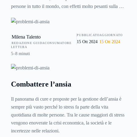
persone in tutto il mondo, con effetti molto pesanti sulla vita
quotidiana, il benessere personale e persino il rendimento
lavorativo. Ma invece di combatterla con farmaci e terapie
mediche, proviamo a capire se e come è possibile gestirla
PUBBLICATO
AGGIORNATO
Milena Talento
attraverso pratiche e rimedi naturali, dalla bioenergetica allo
15 Ott 2024
15 Ott 2024
REDAZIONE GUIDACONSUMATORE
yoga, dalla respirazione alla meditazione. Scopriamolo
LETTURA
quindi insieme in questo articolo dai mille consigli utili.
5–8 minuti
Combattere l’ansia
Il panorama di cure e proposte per la gestione dell’ansia è
sempre più vasto perché lo stress fa parte della vita
quotidiana di molte persone. Tra le cause maggiori di stress
vengono enoverate la crisi economica, la società e le
incertezze nelle relazioni.