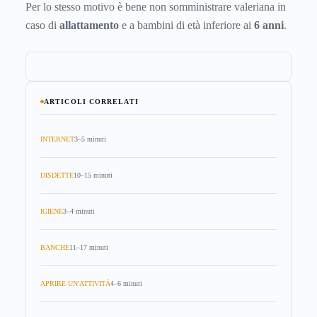
Per lo stesso motivo è bene non somministrare valeriana in
caso di
allattamento
e a bambini di età inferiore ai
6 anni
.
ARTICOLI CORRELATI
INTERNET
3–5 minuti
DISDETTE
10–15 minuti
IGIENE
3–4 minuti
BANCHE
11–17 minuti
APRIRE UN'ATTIVITÀ
4–6 minuti