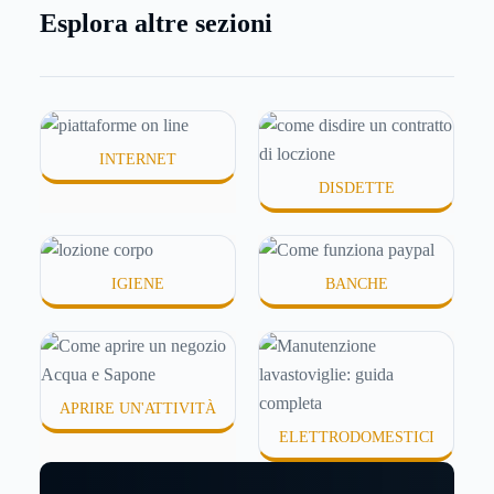
meno morbida, più disidratata o semplicemente
Esplora altre sezioni
meno confortevole. Eppure, proprio nei mesi caldi,
molte persone smettono di applicare prodotti
idratanti perché temono texture pesanti, appiccicose
o difficili da assorbire.
INTERNET
DISDETTE
IGIENE
BANCHE
APRIRE UN'ATTIVITÀ
ELETTRODOMESTICI