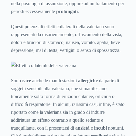
nella posologia di assunzione, oppure ad un trattamento per
periodi eccessivamente
prolungati
.
Questi potenziali effetti collaterali della valeriana sono
rappresentati da disorientamento, offuscamento della vista,
dolori e bruciori di stomaco, nausea, vomito, apatia, lieve
depressione, mal di testa, vertigini o senso di spossatezza.
Sono
rare
anche le manifestazioni
allergiche
da parte di
soggetti sensibili alla valeriana, che si manifestano
tipicamente sotto forma di eruzioni cutanee, orticaria o
difficoltà respiratorie. In alcuni, rarissimi casi, infine, è stato
riportato come la valeriana sia in grado di indurre
addirittura un effetto contrario a quello sedante e
tranquillante, con il presentarsi di
ansietà
e
incubi
notturni.
Ciò è probabilmente dovuto ad un fattore
ereditario
che, in