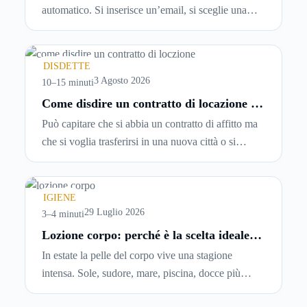
automatico. Si inserisce un’email, si sceglie una
password, si accetta una serie di condizioni senza
leggerle davvero. Tutto avviene in pochi minuti,
spesso senza che ci si fermi a capire dove si sta
DISDETTE
entrando.
3 Agosto 2026
10–15 minuti
Come disdire un contratto di locazione in
modo corretto ed efficace
Può capitare che si abbia un contratto di affitto ma
che si voglia trasferirsi in una nuova città o si
abbiano problemi a pagare il canone, per cui si
comincia a cercare un’altra abitazione: è legittimo
chiedersi se è possibile
disdire il contratto di
IGIENE
locazione
prima che scada. In questa guida
29 Luglio 2026
3–4 minuti
capiremo come inviare la disdetta per un contratto
Lozione corpo: perché è la scelta ideale
per idratare la pelle in estate
di affitto.
In estate la pelle del corpo vive una stagione
intensa. Sole, sudore, mare, piscina, docce più
frequenti e aria condizionata possono renderla