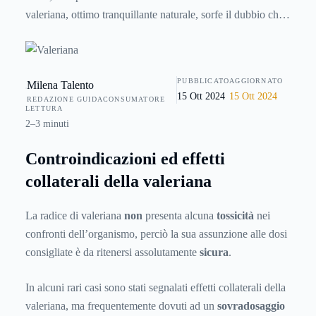
valeriana, ottimo tranquillante naturale, sorfe il dubbio che
esso possa avere qualche controindicazione o possa
interagire con altri farmaci. Ecco quindi una guida che
chiarisce ogni dubbio in questo senso, soprattutto sugli
PUBBLICATO
AGGIORNATO
Milena Talento
effetti collaterali della valeriana.
15 Ott 2024
15 Ott 2024
REDAZIONE GUIDACONSUMATORE
LETTURA
2–3 minuti
Controindicazioni ed effetti
collaterali della valeriana
La radice di valeriana
non
presenta alcuna
tossicità
nei
confronti dell’organismo, perciò la sua assunzione alle dosi
consigliate è da ritenersi assolutamente
sicura
.
In alcuni rari casi sono stati segnalati effetti collaterali della
valeriana, ma frequentemente dovuti ad un
sovradosaggio