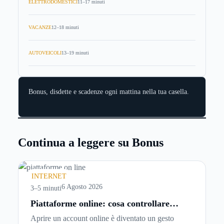
ELETTRODOMESTICI
11–17 minuti
VACANZE
12–18 minuti
AUTOVEICOLI
13–19 minuti
Bonus, disdette e scadenze ogni mattina nella tua casella.
Continua a leggere su Bonus
INTERNET
6 Agosto 2026
3–5 minuti
Piattaforme online: cosa controllare
prima di iscriversi e usare servizi in
Aprire un account online è diventato un gesto
tempo reale